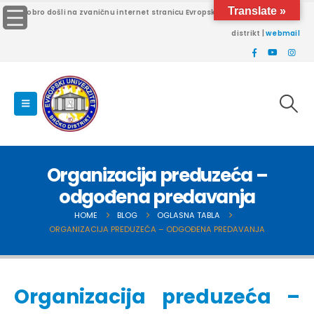
Translate »
Dobro došli na zvaničnu internet stranicu Evropskog univerziteta Brčko
distrikt |
webmail
Organizacija preduzeća –
odgođena predavanja
HOME
BLOG
OGLASNA TABLA
ORGANIZACIJA PREDUZEĆA – ODGOĐENA PREDAVANJA
Organizacija preduzeća –