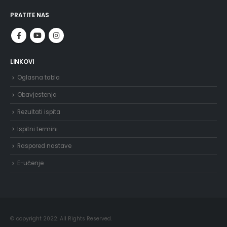
PRATITE NAS
LINKOVI
Oglasna tabla
Obavjestenja
Rezultati ispita
Ispitni termini
Raspored nastave
E-učenje
© copyright 2022. All Rights Reserved.