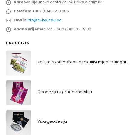
Adresa:
Bijeljinska cesta 72-74, Brčko distrikt BiH
Telefon:
+387 (0)49 590 605
Email:
info@eubd.edu.ba
Radno vrijeme:
Pon - Sub / 08:00 - 19:00
PRODUCTS
Zaštita životne sredine rekultivacijom odlagališta
Geodezija u građevinarstvu
Viša geodezija