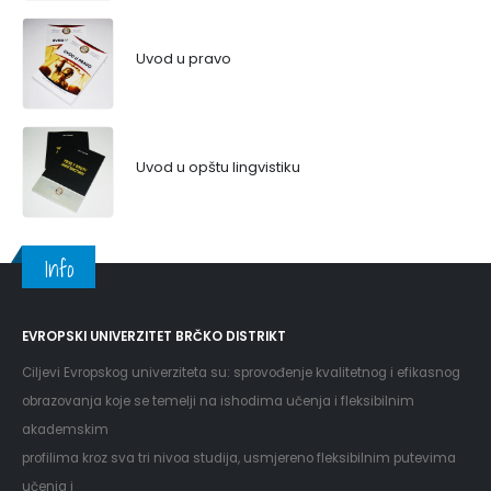
Uvod u pravo
Uvod u opštu lingvistiku
Info
EVROPSKI UNIVERZITET BRČKO DISTRIKT
Ciljevi Evropskog univerziteta su: sprovođenje kvalitetnog i efikasnog
obrazovanja koje se temelji na ishodima učenja i fleksibilnim
akademskim
profilima kroz sva tri nivoa studija, usmjereno fleksibilnim putevima
učenja i