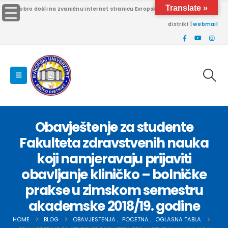
Translate »
Dobro došli na zvaničnu internet stranicu Evropskog univerziteta Brčko
distrikt |
webmail
Obavještenje za studente
Fakulteta zdravstvenih nauka
koji namjeravaju prijaviti
obavljanje kliničko – bolničke
prakse u zimskom semestru
akademske 2018/19. godine
HOME
BLOG
OBAVJESTENJA
,
POCETNA
,
OGLASNA TABLA