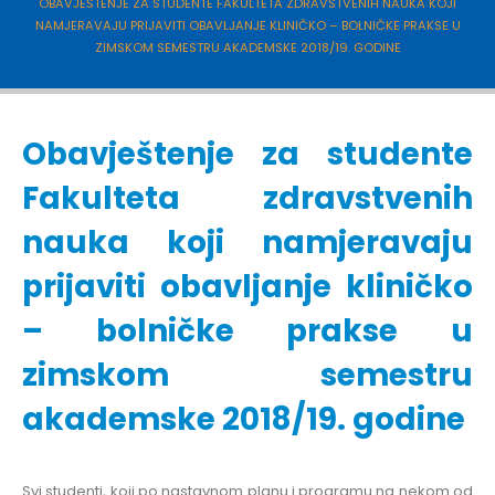
OBAVJEŠTENJE ZA STUDENTE FAKULTETA ZDRAVSTVENIH NAUKA KOJI
NAMJERAVAJU PRIJAVITI OBAVLJANJE KLINIČKO – BOLNIČKE PRAKSE U
ZIMSKOM SEMESTRU AKADEMSKE 2018/19. GODINE
Obavještenje za studente
Fakulteta zdravstvenih
nauka koji namjeravaju
prijaviti obavljanje kliničko
– bolničke prakse u
zimskom semestru
akademske 2018/19. godine
Svi studenti, koji po nastavnom planu i programu na nekom od