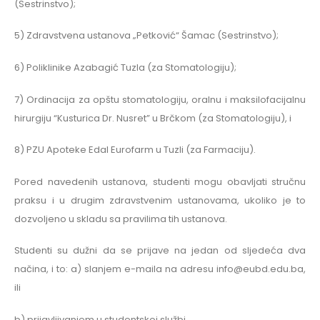
(Sestrinstvo);
5) Zdravstvena ustanova „Petković“ Šamac (Sestrinstvo);
6) Poliklinike Azabagić Tuzla (za Stomatologiju);
7) Ordinacija za opštu stomatologiju, oralnu i maksilofacijalnu
hirurgiju “Kusturica Dr. Nusret” u Brčkom (za Stomatologiju), i
8) PZU Apoteke Edal Eurofarm u Tuzli (za Farmaciju).
Pored navedenih ustanova, studenti mogu obavljati stručnu
praksu i u drugim zdravstvenim ustanovama, ukoliko je to
dozvoljeno u skladu sa pravilima tih ustanova.
Studenti su dužni da se prijave na jedan od sljedeća dva
načina, i to: a) slanjem e-maila na adresu info@eubd.edu.ba,
ili
b) prijavljivanjem u studentskoj službi.