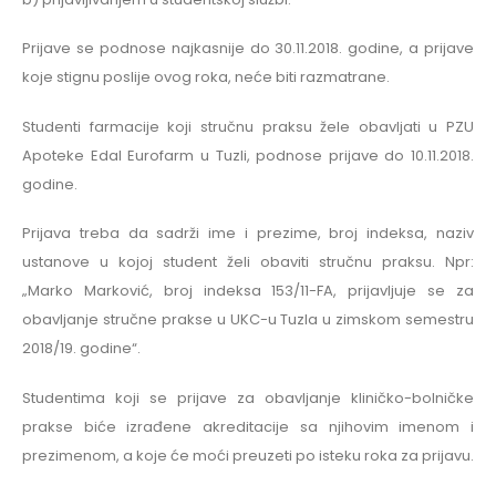
Prijave se podnose najkasnije do 30.11.2018. godine, a prijave
koje stignu poslije ovog roka, neće biti razmatrane.
Studenti farmacije koji stručnu praksu žele obavljati u PZU
Apoteke Edal Eurofarm u Tuzli, podnose prijave do 10.11.2018.
godine.
Prijava treba da sadrži ime i prezime, broj indeksa, naziv
ustanove u kojoj student želi obaviti stručnu praksu. Npr:
„Marko Marković, broj indeksa 153/11-FA, prijavljuje se za
obavljanje stručne prakse u UKC-u Tuzla u zimskom semestru
2018/19. godine“.
Studentima koji se prijave za obavljanje kliničko-bolničke
prakse biće izrađene akreditacije sa njihovim imenom i
prezimenom, a koje će moći preuzeti po isteku roka za prijavu.