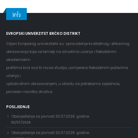
Info
EVROPSKI UNIVERZITET BRČKO DISTRIKT
Ciljevi Evropskog univerziteta su: sprovođenje kvalitetnog i efikasnog
obrazovanja koje se temelji na ishodima učenja i fleksibilnim
akademskim
profilima kroz sva tri nivoa studija, usmjereno fleksibilnim putevima
učenja i
cjeloživotnim obrazovanjem, u skladu sa potrebama zajednice,
privrede i razvitka društva.
POSLJEDNJE
Obavještenje za javnost 30.07.2026. godine
30/07/2026
Obavještenje za javnost 30.07.2026. godine