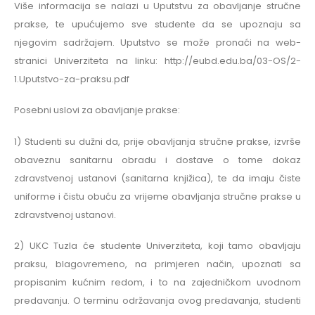
Više informacija se nalazi u Uputstvu za obavljanje stručne
prakse, te upućujemo sve studente da se upoznaju sa
njegovim sadržajem. Uputstvo se može pronaći na web-
stranici Univerziteta na linku: http://eubd.edu.ba/03-OS/2-
1.Uputstvo-za-praksu.pdf
Posebni uslovi za obavljanje prakse:
1) Studenti su dužni da, prije obavljanja stručne prakse, izvrše
obaveznu sanitarnu obradu i dostave o tome dokaz
zdravstvenoj ustanovi (sanitarna knjižica), te da imaju čiste
uniforme i čistu obuću za vrijeme obavljanja stručne prakse u
zdravstvenoj ustanovi.
2) UKC Tuzla će studente Univerziteta, koji tamo obavljaju
praksu, blagovremeno, na primjeren način, upoznati sa
propisanim kućnim redom, i to na zajedničkom uvodnom
predavanju. O terminu održavanja ovog predavanja, studenti