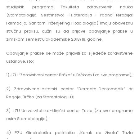
studijskih programa Fakulteta zdravstvenih nauka
(Stomatologija; Sestrinstvo; Fizioterapija i radna terapija;
Farmacija; Sanitarni inženjering i Radiologija) imaju obaveznu
stručnu praksu, dužni su da prijave obavljanje prakse u
zimskom semestru akademske 2018/19. godine.
Obavljanje prakse se može prijaviti za sljedeće zdravstvene
ustanove, i to:
1) JZU “Zdravstveni centar Brčko” u Brčkom (za sve programe);
2) Zdravstveno-estetski centar “Dermato-Dentomedik” dr
Regoje, Brčko (za Stomatologiju);
3) JZU Univerzitetsko-klinički centar Tuzla (za sve programe
osim Stomatologije);
4) PZU Ginekološka poliklinika „Korak do života“ Tuzla