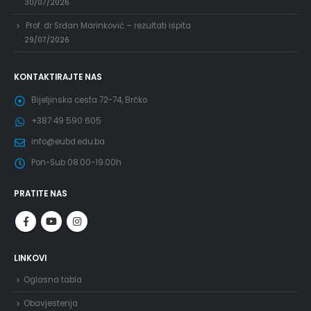
30/07/2026
Prof. dr Srđan Marinković – rezultati ispita
29/07/2026
KONTAKTIRAJTE NAS
Bijeljinska cesta 72-74, Brčko
+387 49 590 605
info@eubd.edu.ba
Pon-Sub 08.00-19.00h
PRATITE NAS
LINKOVI
Oglasna tabla
Obavjestenja