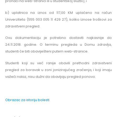
pronaći na web-stranici ili u studentskoj službi), i
b) uplatnica na iznos od 117,00 KM uplaćeno na račun
Univerziteta (555 003 005 11 429 27), koliko iznose troškovi za
zdravstveni pregled.
Ovu dokumentaciju je potrebno dostaviti najkasnije do
24.11.2018. godine. O terminu pregleda u Domu zdravlja,
studenti će biti obaviješteni putem web-stranice.
Studenti koji su već ranije obavili prethodni zdravstveni
pregled za boravak u zoni jonizirajućeg zračenja, i koji imaju
važeći nalaz, nisu dužni da obavljaju pregled ponovo.
Obrazac za istoriju bolesti