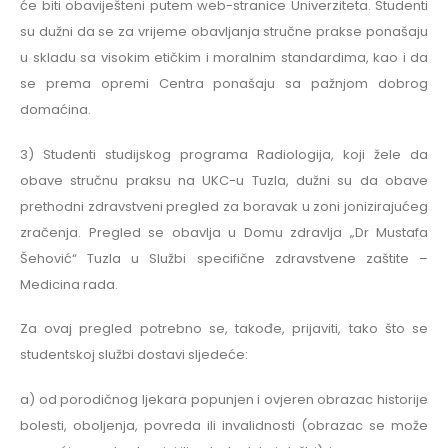
će biti obaviješteni putem web-stranice Univerziteta. Studenti
su dužni da se za vrijeme obavljanja stručne prakse ponašaju
u skladu sa visokim etičkim i moralnim standardima, kao i da
se prema opremi Centra ponašaju sa pažnjom dobrog
domaćina.
3) Studenti studijskog programa Radiologija, koji žele da
obave stručnu praksu na UKC-u Tuzla, dužni su da obave
prethodni zdravstveni pregled za boravak u zoni jonizirajućeg
zračenja. Pregled se obavlja u Domu zdravlja „Dr Mustafa
Šehović“ Tuzla u Službi specifične zdravstvene zaštite –
Medicina rada.
Za ovaj pregled potrebno se, takođe, prijaviti, tako što se
studentskoj službi dostavi sljedeće:
a) od porodičnog ljekara popunjen i ovjeren obrazac historije
bolesti, oboljenja, povreda ili invalidnosti (obrazac se može