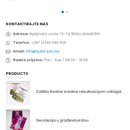
KONTAKTIRAJTE NAS
Adresa:
Bijeljinska cesta 72-74, Brčko distrikt BiH
Telefon:
+387 (0)49 590 605
Email:
info@eubd.edu.ba
Radno vrijeme:
Pon - Sub / 08:00 - 19:00
PRODUCTS
Zaštita životne sredine rekultivacijom odlagališta
Geodezija u građevinarstvu