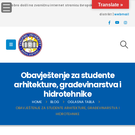
Translate »
Dobro došli na zvaničnu internet stranicu Evropskog univerziteta Brčko
distrikt |
webmail
Obavještenje za studente
arhitekture, građevinarstva i
hidrotehnike
HOME
BLOG
OGLASNA TABLA
OBAVJEŠTENJE ZA STUDENTE ARHITEKTURE, GRAĐEVINARSTVA I
HIDROTEHNIKE