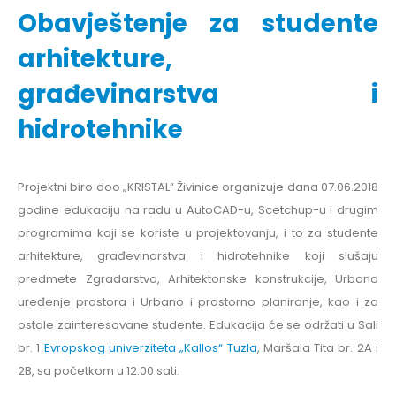
Obavještenje za studente
arhitekture,
građevinarstva i
hidrotehnike
Projektni biro doo „KRISTAL“ Živinice organizuje dana 07.06.2018
godine edukaciju na radu u AutoCAD-u, Scetchup-u i drugim
programima koji se koriste u projektovanju, i to za studente
arhitekture, građevinarstva i hidrotehnike koji slušaju
predmete Zgradarstvo, Arhitektonske konstrukcije, Urbano
uređenje prostora i Urbano i prostorno planiranje, kao i za
ostale zainteresovane studente. Edukacija će se održati u Sali
br. 1
Evropskog univerziteta „Kallos“ Tuzla
, Maršala Tita br. 2A i
2B, sa početkom u 12.00 sati.