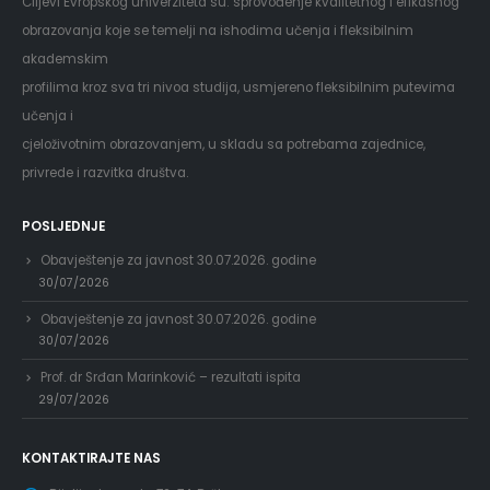
Ciljevi Evropskog univerziteta su: sprovođenje kvalitetnog i efikasnog
obrazovanja koje se temelji na ishodima učenja i fleksibilnim
akademskim
profilima kroz sva tri nivoa studija, usmjereno fleksibilnim putevima
učenja i
cjeloživotnim obrazovanjem, u skladu sa potrebama zajednice,
privrede i razvitka društva.
POSLJEDNJE
Obavještenje za javnost 30.07.2026. godine
30/07/2026
Obavještenje za javnost 30.07.2026. godine
30/07/2026
Prof. dr Srđan Marinković – rezultati ispita
29/07/2026
KONTAKTIRAJTE NAS