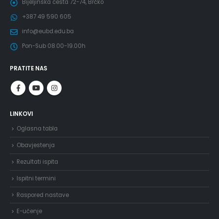
Bijeljinska cesta 72-74, Brčko
+387 49 590 605
info@eubd.edu.ba
Pon-Sub 08.00-19.00h
PRATITE NAS
LINKOVI
Oglasna tabla
Obavjestenja
Rezultati ispita
Ispitni termini
Raspored nastave
E-učenje