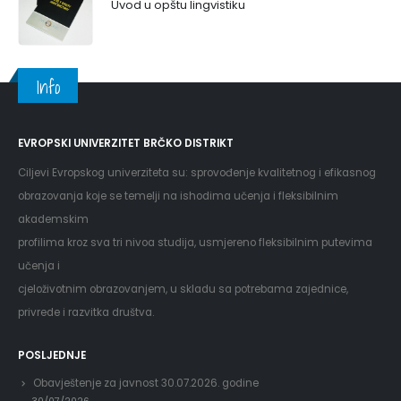
Uvod u opštu lingvistiku
Info
EVROPSKI UNIVERZITET BRČKO DISTRIKT
Ciljevi Evropskog univerziteta su: sprovođenje kvalitetnog i efikasnog
obrazovanja koje se temelji na ishodima učenja i fleksibilnim
akademskim
profilima kroz sva tri nivoa studija, usmjereno fleksibilnim putevima
učenja i
cjeloživotnim obrazovanjem, u skladu sa potrebama zajednice,
privrede i razvitka društva.
POSLJEDNJE
Obavještenje za javnost 30.07.2026. godine