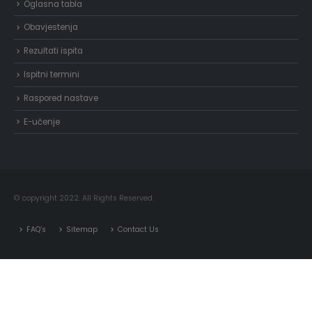
Oglasna tabla
Obavjestenja
Rezultati ispita
Ispitni termini
Raspored nastave
E-učenje
© copyright 2022. All Rights Reserved.
FAQ’s
Sitemap
Contact Us