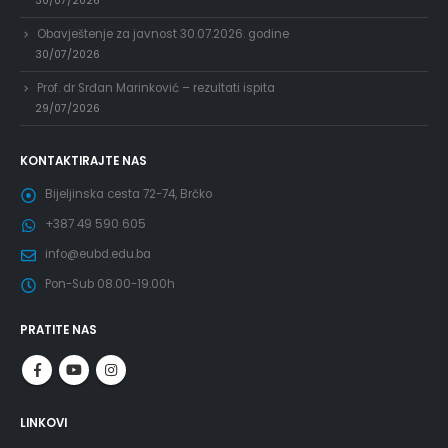
30/07/2026
Obavještenje za javnost 30.07.2026. godine
30/07/2026
Prof. dr Srđan Marinković – rezultati ispita
29/07/2026
KONTAKTIRAJTE NAS
Bijeljinska cesta 72-74, Brčko
+387 49 590 605
info@eubd.edu.ba
Pon-Sub 08.00-19.00h
PRATITE NAS
LINKOVI