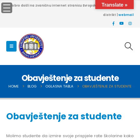
Translate »
Dobro došli na zvaničnu internet stranicu Evropskog univerziteta Brčko
distrikt |
webmail
Obavještenje za studente
HOME
BLOG
OGLASNA TABLA
OBAVJEŠTENJE ZA STUDENTE
Obavještenje za studente
Molimo studente da izmire svoje prispjele rate školarine kako