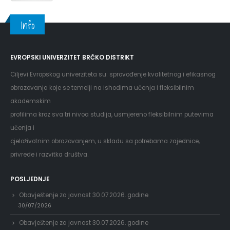
Info
EVROPSKI UNIVERZITET BRČKO DISTRIKT
Ciljevi Evropskog univerziteta su: sprovođenje kvalitetnog i efikasnog
obrazovanja koje se temelji na ishodima učenja i fleksibilnim
akademskim
profilima kroz sva tri nivoa studija, usmjereno fleksibilnim putevima
učenja i
cjeloživotnim obrazovanjem, u skladu sa potrebama zajednice,
privrede i razvitka društva.
POSLJEDNJE
Obavještenje za javnost 30.07.2026. godine
30/07/2026
Obavještenje za javnost 30.07.2026. godine