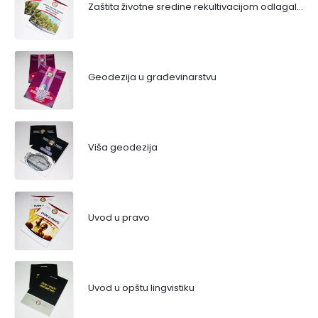
Zaštita životne sredine rekultivacijom odlagališta
Geodezija u građevinarstvu
Viša geodezija
Uvod u pravo
Uvod u opštu lingvistiku