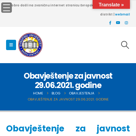
Translate »
Dobro došli na zvaničnu internet stranicu Evropskog univerziteta Brčko
distrikt |
webmail
Obavještenje za javnost
29.06.2021. godine
HOME
BLOG
OBAVJESTENJA
OBAVJEŠTENJE ZA JAVNOST 29.06.2021. GODINE
Obavještenje za javnost