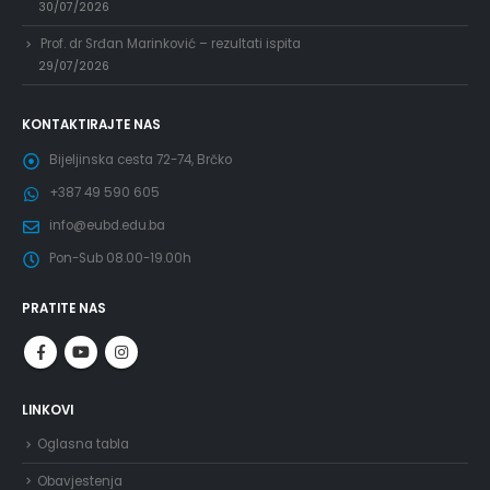
30/07/2026
Prof. dr Srđan Marinković – rezultati ispita
29/07/2026
KONTAKTIRAJTE NAS
Bijeljinska cesta 72-74, Brčko
+387 49 590 605
info@eubd.edu.ba
Pon-Sub 08.00-19.00h
PRATITE NAS
LINKOVI
Oglasna tabla
Obavjestenja