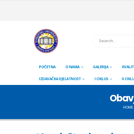
POČETNA
O NAMA
GALERIJA
KVALIT
IZDAVAČKA DJELATNOST
I CIKLUS
II CIKL
Obavj
HOME