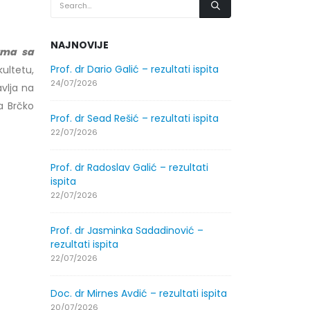
NAJNOVIJE
izma sa
.2026.
Prof. dr Dario Galić – rezultati ispita
Obavještenje
ultetu,
godine
24/07/2026
vlja na
30/07/2026
ta Brčko
Prof. dr Sead Rešić – rezultati ispita
.2026.
Obavještenje
22/07/2026
godine
30/07/2026
Prof. dr Radoslav Galić – rezultati
ispita
ltati
Prof. dr Srđa
22/07/2026
ispita
29/07/2026
Prof. dr Jasminka Sadadinović –
rezultati ispita
ltati
Prof. dr Azij
22/07/2026
ispita
29/07/2026
Doc. dr Mirnes Avdić – rezultati ispita
20/07/2026