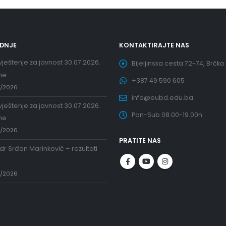
EDNJE
KONTAKTIRAJTE NAS
ještenje za javnost 30.07.2026.
Bijeljinska cesta 72-74, Brčko
ne
+387 49 590 605
7/2026
info@eubd.edu.ba
ještenje za javnost 30.07.2026.
Pon-Sub 08.00-19.00h
ne
7/2026
PRATITE NAS
 dr Srđan Marinković – rezultati
a
7/2026