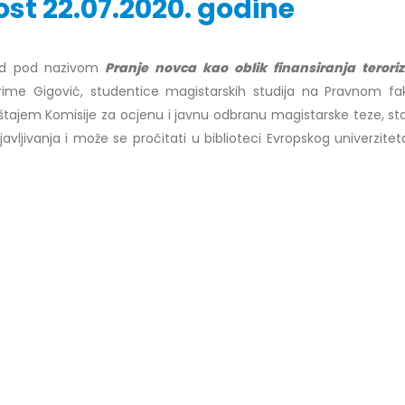
st 22.07.2020. godine
ad pod nazivom
Pranje novca kao oblik finansiranja teror
r Dario Galić – rezultati ispita
Obavještenje za javnost 30.07
rime Gigović, studentice magistarskih studija na Pravnom fak
godine
026
štajem Komisije za ocjenu i javnu odbranu magistarske teze, sta
30/07/2026
avljivanja i može se pročitati u biblioteci Evropskog univerzite
r Sead Rešić – rezultati ispita
Obavještenje za javnost 30.07
026
godine
30/07/2026
r Radoslav Galić – rezultati
Prof. dr Srđan Marinković – rezu
026
ispita
29/07/2026
dr Jasminka Sadadinović –
i ispita
Prof. dr Azijada Beganlić – rezu
026
ispita
29/07/2026
 Mirnes Avdić – rezultati ispita
026