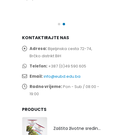
spita
Prof. dr Esed 
25/07/2026
KONTAKTIRAJTE NAS
Adresa:
Bijeljinska cesta 72-74,
Brčko distrikt BiH
Telefon:
+387 (0)49 590 605
Email:
info@eubd.edu.ba
Radno vrijeme:
Pon - Sub / 08:00 -
19:00
PRODUCTS
Zaštita životne sredine rekultivacijom odlagališta