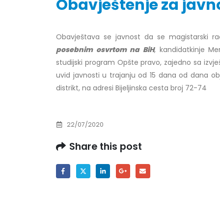
Obavještenje za javno
Obavještava se javnost da se magistarski r
Obavještenje za javnost 30.07.2026.
Prof. d
posebnim osvrtom na BiH
, kandidatkinje Me
godine
24/07/2
studijski program Opšte pravo, zajedno sa izvje
30/07/2026
uvid javnosti u trajanju od 15 dana od dana obj
Prof. d
distrikt, na adresi Bijeljinska cesta broj 72-74
Obavještenje za javnost 30.07.2026.
22/07/2
godine
30/07/2026
Prof. d
22/07/2020
ispita
Prof. dr Srđan Marinković – rezultati
22/07/2
Share this post
ispita
29/07/2026
Prof. 
rezultat
Prof. dr Azijada Beganlić – rezultati
22/07/2
ispita
29/07/2026
Doc. dr
20/07/2