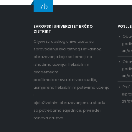
Info
EVROPSKI UNIVERZITET BRČKO
POSLJ
DISTRIKT
Obav
Ciljevi Evropskog univerziteta su:
godi
sprovođenje kvalitetnog i efikasnog
30/0
obrazovanja koje se temelji na
Obav
ishodima učenja i fleksibilnim
godi
akademskim
30/0
profilima kroz sva tri nivoa studija,
Prof.
usmjereno fleksibilnim putevima učenja
ispit
i
29/0
cjeloživotnim obrazovanjem, u skladu
sa potrebama zajednice, privrede i
razvitka društva.