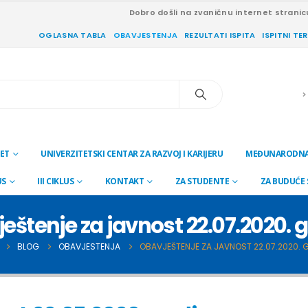
Dobro došli na zvaničnu internet stranic
OGLASNA TABLA
OBAVJESTENJA
REZULTATI ISPITA
ISPITNI TE
ET
UNIVERZITETSKI CENTAR ZA RAZVOJ I KARIJERU
MEĐUNARODNA
US
III CIKLUS
KONTAKT
ZA STUDENTE
ZA BUDUĆE
eštenje za javnost 22.07.2020. 
BLOG
OBAVJESTENJA
OBAVJEŠTENJE ZA JAVNOST 22.07.2020. 