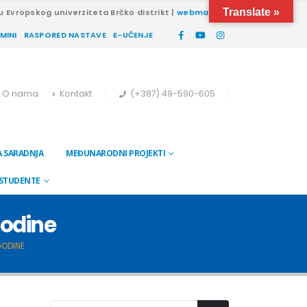
Translate »
u Evropskog univerziteta Brčko distrikt |
webmail
RMINI
RASPORED NASTAVE
E-UČENJE
O nama
Kontakt
(+387) 49-590-605
 SARADNJA
MEĐUNARODNI PROJEKTI
 STUDENTE
godine
GODINE