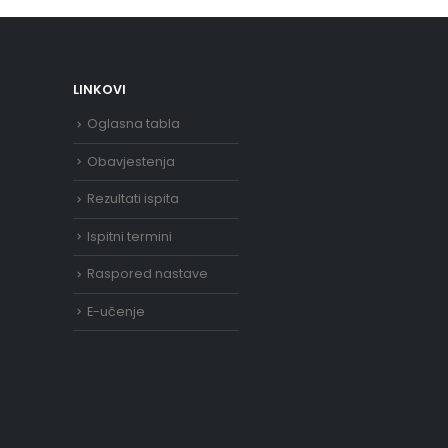
LINKOVI
Oglasna tabla
Obavjestenja
Rezultati ispita
Ispitni termini
Raspored nastave
E-učenje