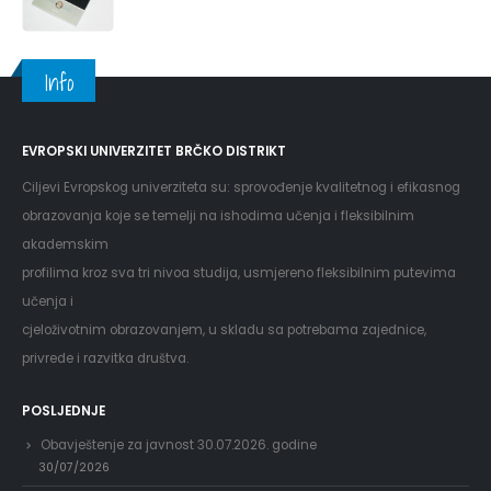
Info
EVROPSKI UNIVERZITET BRČKO DISTRIKT
Ciljevi Evropskog univerziteta su: sprovođenje kvalitetnog i efikasnog
obrazovanja koje se temelji na ishodima učenja i fleksibilnim
akademskim
profilima kroz sva tri nivoa studija, usmjereno fleksibilnim putevima
učenja i
cjeloživotnim obrazovanjem, u skladu sa potrebama zajednice,
privrede i razvitka društva.
POSLJEDNJE
Obavještenje za javnost 30.07.2026. godine
30/07/2026