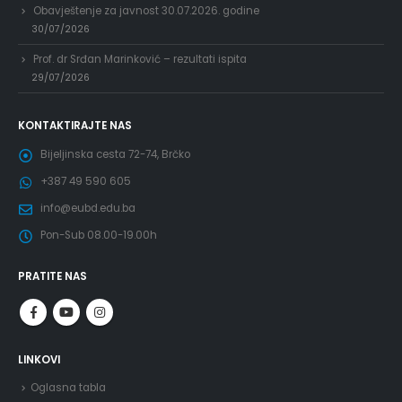
Obavještenje za javnost 30.07.2026. godine
30/07/2026
Prof. dr Srđan Marinković – rezultati ispita
29/07/2026
KONTAKTIRAJTE NAS
Bijeljinska cesta 72-74, Brčko
+387 49 590 605
info@eubd.edu.ba
Pon-Sub 08.00-19.00h
PRATITE NAS
LINKOVI
Oglasna tabla