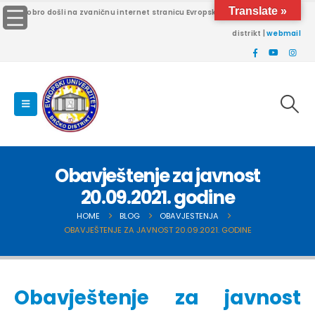
Translate »
Dobro došli na zvaničnu internet stranicu Evropskog univerziteta Brčko
distrikt |
webmail
Obavještenje za javnost
20.09.2021. godine
HOME
BLOG
OBAVJESTENJA
OBAVJEŠTENJE ZA JAVNOST 20.09.2021. GODINE
Obavještenje za javnost