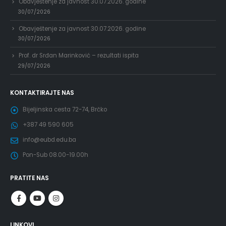
Obavještenje za javnost 30.07.2026. godine
30/07/2026
Obavještenje za javnost 30.07.2026. godine
30/07/2026
Prof. dr Srđan Marinković – rezultati ispita
29/07/2026
KONTAKTIRAJTE NAS
Bijeljinska cesta 72-74, Brčko
+387 49 590 605
info@eubd.edu.ba
Pon-Sub 08.00-19.00h
PRATITE NAS
LINKOVI