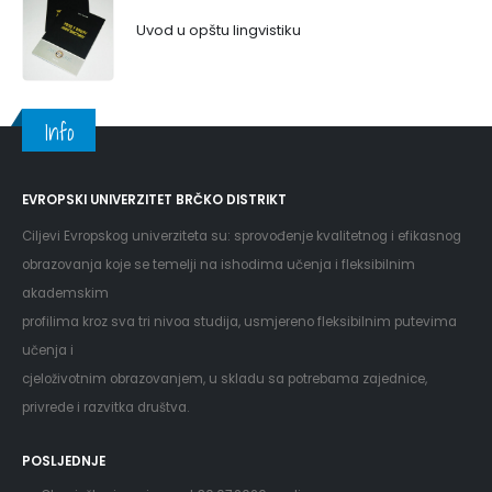
Uvod u opštu lingvistiku
Info
EVROPSKI UNIVERZITET BRČKO DISTRIKT
Ciljevi Evropskog univerziteta su: sprovođenje kvalitetnog i efikasnog
obrazovanja koje se temelji na ishodima učenja i fleksibilnim
akademskim
profilima kroz sva tri nivoa studija, usmjereno fleksibilnim putevima
učenja i
cjeloživotnim obrazovanjem, u skladu sa potrebama zajednice,
privrede i razvitka društva.
POSLJEDNJE