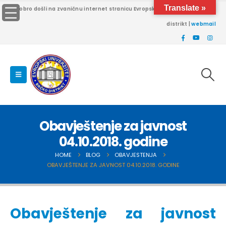
Translate »
Dobro došli na zvaničnu internet stranicu Evropskog univerziteta Brčko
distrikt |
webmail
Obavještenje za javnost
04.10.2018. godine
HOME
BLOG
OBAVJESTENJA
OBAVJEŠTENJE ZA JAVNOST 04.10.2018. GODINE
Obavještenje za javnost