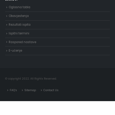
Oglasna tabla
Obavjestenja
Rezultati ispita
Ispitni termini
Raspored nastave
E-učenje
© copyright 2022. All Rights Reserved.
FAQ’s
Sitemap
Contact Us