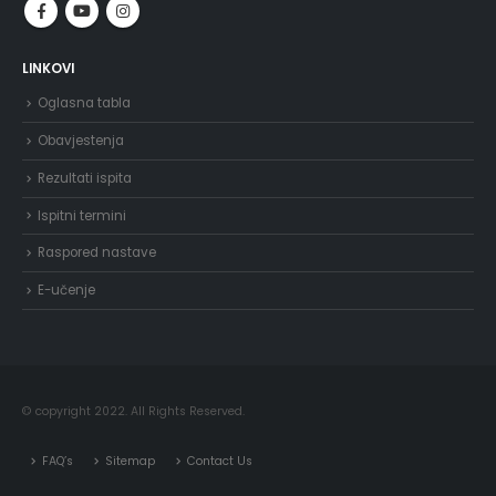
LINKOVI
Oglasna tabla
Obavjestenja
Rezultati ispita
Ispitni termini
Raspored nastave
E-učenje
© copyright 2022. All Rights Reserved.
FAQ’s
Sitemap
Contact Us