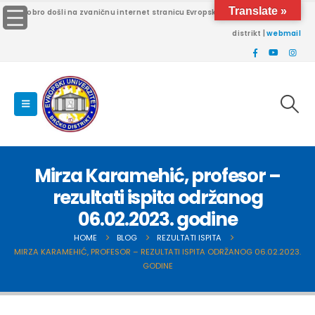
Translate »
Dobro došli na zvaničnu internet stranicu Evropskog univerziteta Brčko
distrikt |
webmail
Mirza Karamehić, profesor –
rezultati ispita održanog
06.02.2023. godine
HOME
BLOG
REZULTATI ISPITA
MIRZA KARAMEHIĆ, PROFESOR – REZULTATI ISPITA ODRŽANOG 06.02.2023.
GODINE