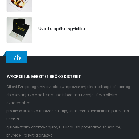
Uvod u opštu lingvistiku
Info
EVROPSKI UNIVERZITET BRČKO DISTRIKT
Ciljevi Evropskog univerziteta su: sprovođenje kvalitetnog i efikasnog
obrazovanja koje se temelji na ishodima učenja i fleksibilnim
akademskim
profilima kroz sva tri nivoa studija, usmjereno fleksibilnim putevima
učenja i
cjeloživotnim obrazovanjem, u skladu sa potrebama zajednice,
privrede i razvitka društva.