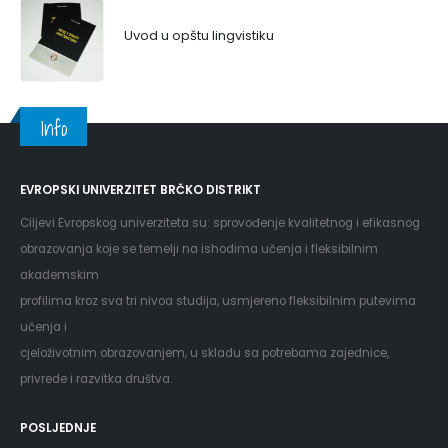
Uvod u opštu lingvistiku
Info
EVROPSKI UNIVERZITET BRČKO DISTRIKT
Ciljevi Evropskog univerziteta su: sprovođenje kvalitetnog i efikasnog
obrazovanja koje se temelji na ishodima učenja i fleksibilnim
akademskim
profilima kroz sva tri nivoa studija, usmjereno fleksibilnim putevima
učenja i
cjeloživotnim obrazovanjem, u skladu sa potrebama zajednice,
privrede i razvitka društva.
POSLJEDNJE