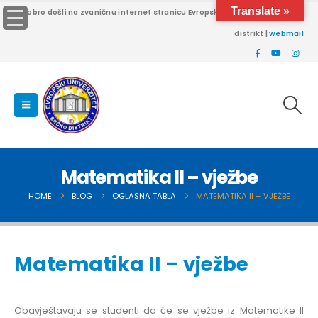
Translate »
Dobro došli na zvaničnu internet stranicu Evropskog univerziteta Brčko
distrikt |
webmail
Matematika II – vježbe
HOME
BLOG
OGLASNA TABLA
MATEMATIKA II – VJEŽBE
Matematika II – vježbe
Obavještavaju se studenti da će se vježbe iz Matematike II