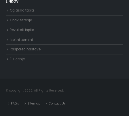
LINKOVI
Oglasna tabla
Obavjestenja
Rezultati ispita
Ispitni termini
Raspored nastave
E-učenje
© copyright 2022. All Rights Reserved.
FAQ’s
Sitemap
Contact Us