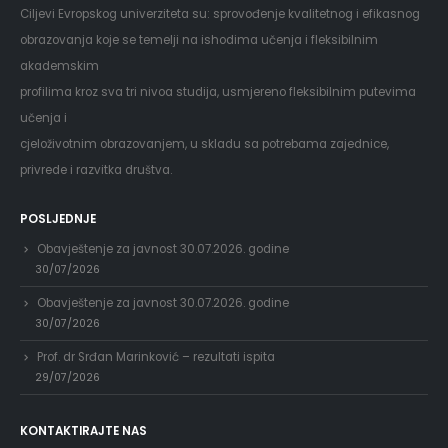
Ciljevi Evropskog univerziteta su: sprovođenje kvalitetnog i efikasnog
obrazovanja koje se temelji na ishodima učenja i fleksibilnim
akademskim
profilima kroz sva tri nivoa studija, usmjereno fleksibilnim putevima
učenja i
cjeloživotnim obrazovanjem, u skladu sa potrebama zajednice,
privrede i razvitka društva.
POSLJEDNJE
Obavještenje za javnost 30.07.2026. godine
30/07/2026
Obavještenje za javnost 30.07.2026. godine
30/07/2026
Prof. dr Srđan Marinković – rezultati ispita
29/07/2026
KONTAKTIRAJTE NAS