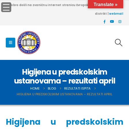
Translate »
Dobro došli na zvaničnu internet stranicu Evropskog univerziteta Brčko
distrikt |
webmail
Higijena u predskolskim
ustanovama – rezultati april
HOME
BLOG
REZULTATI ISPITA
HIGIJENA U PREDSKOLSKIM USTANOVAMA – REZULTATI APRIL
Higijena u predskolskim