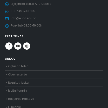
Bijeljinska cesta 72-74, Brčko
+387 49 590 605
info@eubd.edu.ba
Pon-Sub 08.00-19.00h
PRATITE NAS
LINKOVI
Oglasna tabla
Obavjestenja
Rezultati ispita
Ispitni termini
Raspored nastave
E-učenje