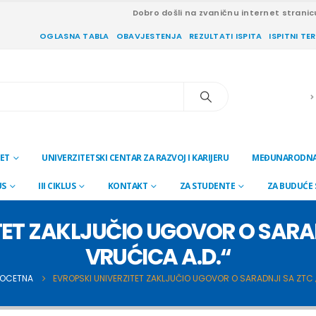
Dobro došli na zvaničnu internet stranic
OGLASNA TABLA
OBAVJESTENJA
REZULTATI ISPITA
ISPITNI TE
ET
UNIVERZITETSKI CENTAR ZA RAZVOJ I KARIJERU
MEĐUNARODNA
US
III CIKLUS
KONTAKT
ZA STUDENTE
ZA BUDUĆE
TET ZAKLJUČIO UGOVOR O SARA
VRUĆICA A.D.“
POCETNA
EVROPSKI UNIVERZITET ZAKLJUČIO UGOVOR O SARADNJI SA ZTC 