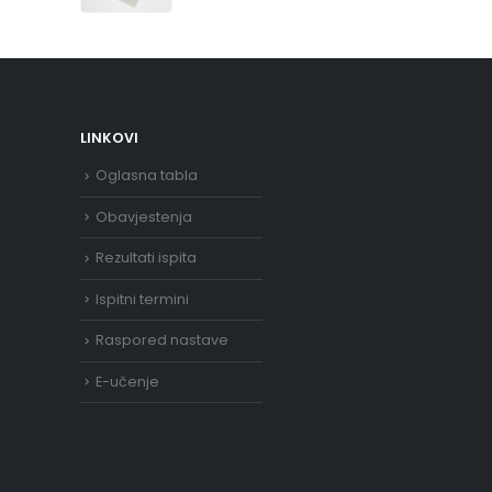
LINKOVI
Oglasna tabla
Obavjestenja
Rezultati ispita
Ispitni termini
Raspored nastave
E-učenje