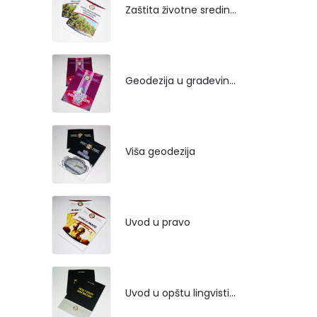
Zaštita životne sredine rekultivacijom odlagališta
Geodezija u građevinarstvu
Viša geodezija
Uvod u pravo
Uvod u opštu lingvistiku