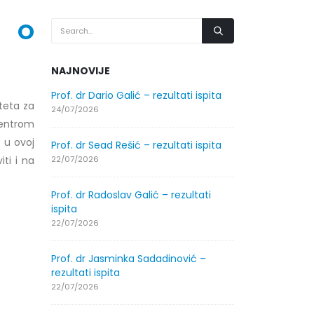
R O
NAJNOVIJE
.2026.
Prof. dr Dario Galić – rezultati ispita
Obavještenje
lteta za
godine
24/07/2026
centrom
30/07/2026
 u ovoj
Prof. dr Sead Rešić – rezultati ispita
.2026.
Obavještenje
ti i na
22/07/2026
godine
30/07/2026
Prof. dr Radoslav Galić – rezultati
ispita
ltati
Prof. dr Srđa
22/07/2026
ispita
29/07/2026
Prof. dr Jasminka Sadadinović –
rezultati ispita
ltati
Prof. dr Azij
22/07/2026
ispita