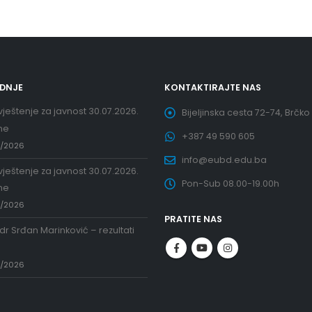
EDNJE
KONTAKTIRAJTE NAS
ještenje za javnost 30.07.2026.
Bijeljinska cesta 72-74, Brčko
ne
+387 49 590 605
7/2026
info@eubd.edu.ba
ještenje za javnost 30.07.2026.
Pon-Sub 08.00-19.00h
ne
7/2026
PRATITE NAS
 dr Srđan Marinković – rezultati
a
7/2026