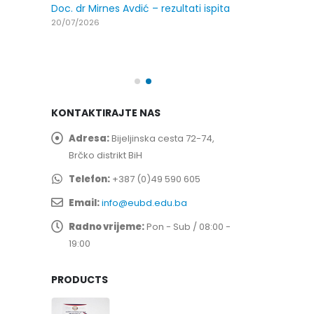
29/07/2026
Doc. dr Mirnes Avdić – rezultati ispita
20/07/2026
spita
Prof. dr Esed 
25/07/2026
KONTAKTIRAJTE NAS
Adresa:
Bijeljinska cesta 72-74,
Brčko distrikt BiH
Telefon:
+387 (0)49 590 605
Email:
info@eubd.edu.ba
Radno vrijeme:
Pon - Sub / 08:00 -
19:00
PRODUCTS