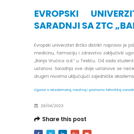
EVROPSKI UNIVER
SARADNJI SA ZTC „BA
Obavještenje za javnost 30.07.2026.
Prof. d
Evropski univerzitet Brčko distrikt napravio je j
godine
24/07/2
medicinu, farmaciju i zdravstvo zaključivši ug
30/07/2026
„Banja Vrućica a.d.“ u Tesliću. Od sada studen
Prof. d
Obavještenje za javnost 30.07.2026.
ustanovi. Saradnja ove dvije ustanove se neć
22/07/2
godine
drugim nivoima uključujući zajedničke akadems
30/07/2026
Prof. d
ispita
Ugovor o akademskoj, naučnoj i poslovno-tehničkoj saradn
Prof. dr Srđan Marinković – rezultati
22/07/2
ispita
29/04/2023
29/07/2026
Prof. 
rezultat
Share this post
Prof. dr Azijada Beganlić – rezultati
22/07/2
ispita