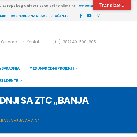
Translate »
u Evropskog univerziteta Brčko distrikt |
webmail
RMINI
RASPORED NASTAVE
E-UČENJE
O nama
Kontakt
(+387) 49-590-605
 SARADNJA
MEĐUNARODNI PROJEKTI
 STUDENTE
DNJI SA ZTC „BANJA
„BANJA VRUĆICA A.D.“