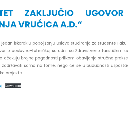
ZITET ZAKLJUČIO UGOVO
NJA VRUĆICA A.D.“
r Dario Galić – rezultati ispita
Obavještenje za javnost 30.07
oš jedan iskorak u poboljšanju uslova studiranja za studente Faku
godine
026
ovor o poslovno-tehničkoj saradnji sa Zdravstveno turističkim 
30/07/2026
te očekuju brojne pogodnosti prilikom obavljanja stručne prakse
r Sead Rešić – rezultati ispita
Obavještenje za javnost 30.07
e zadržavati samo na tome, nego će se u budućnosti uspostavi
026
godine
ke projekte.
30/07/2026
r Radoslav Galić – rezultati
ji
Download
Prof. dr Srđan Marinković – rezu
026
ispita
29/07/2026
dr Jasminka Sadadinović –
i ispita
Prof. dr Azijada Beganlić – rezu
026
ispita