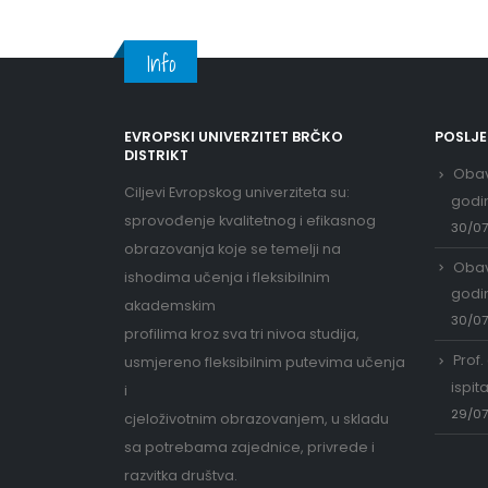
Info
EVROPSKI UNIVERZITET BRČKO
POSLJ
DISTRIKT
Obav
Ciljevi Evropskog univerziteta su:
godi
sprovođenje kvalitetnog i efikasnog
30/0
obrazovanja koje se temelji na
Obav
ishodima učenja i fleksibilnim
godi
akademskim
30/0
profilima kroz sva tri nivoa studija,
Prof.
usmjereno fleksibilnim putevima učenja
ispit
i
29/0
cjeloživotnim obrazovanjem, u skladu
sa potrebama zajednice, privrede i
razvitka društva.