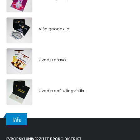
Viša geodezija
Uvod u pravo
Uvod u opštu lingvistiku
Info
EVROPSKI UNIVERZITET BRČKO DISTRIKT