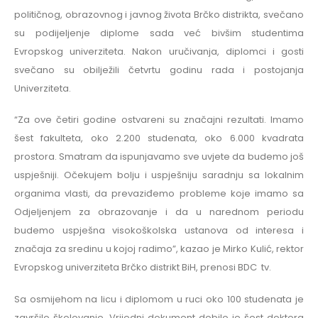
političnog, obrazovnog i javnog života Brčko distrikta, svečano
su podijeljenje diplome sada već bivšim studentima
Evropskog univerziteta. Nakon uručivanja, diplomci i gosti
svečano su obilježili četvrtu godinu rada i postojanja
Univerziteta.
“Za ove četiri godine ostvareni su značajni rezultati. Imamo
šest fakulteta, oko 2.200 studenata, oko 6.000 kvadrata
prostora. Smatram da ispunjavamo sve uvjete da budemo još
uspješniji. Očekujem bolju i uspješniju saradnju sa lokalnim
organima vlasti, da prevaziđemo probleme koje imamo sa
Odjeljenjem za obrazovanje i da u narednom periodu
budemo uspješna visokoškolska ustanova od interesa i
značaja za sredinu u kojoj radimo”, kazao je Mirko Kulić, rektor
Evropskog univerziteta Brčko distrikt BiH, prenosi BDC tv.
Sa osmijehom na licu i diplomom u ruci oko 100 studenata je
završilo školovanje. Vrijedni dokument dobilo je šest doktora