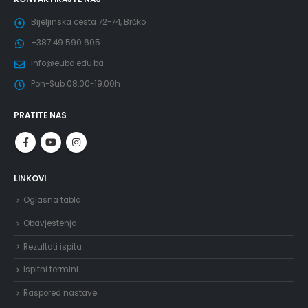
Bijeljinska cesta 72-74, Brčko
+387 49 590 605
info@eubd.edu.ba
Pon-Sub 08.00-19.00h
PRATITE NAS
LINKOVI
Oglasna tabla
Obavjestenja
Rezultati ispita
Ispitni termini
Raspored nastave