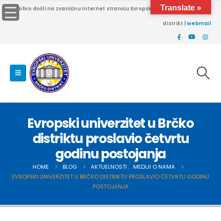
Translate »
Dobro došli na zvaničnu internet stranicu Evropskog univerziteta Brčko
distrikt |
webmail
Evropski univerzitet u Brčko
distriktu proslavio četvrtu
godinu postojanja
HOME
BLOG
AKTUELNOSTI
,
MEDIJI O NAMA
EVROPSKI UNIVERZITET U BRČKO DISTRIKTU PROSLAVIO ČETVRTU GODINU
POSTOJANJA