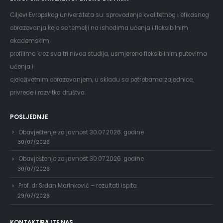
Ciljevi Evropskog univerziteta su: sprovođenje kvalitetnog i efikasnog
obrazovanja koje se temelji na ishodima učenja i fleksibilnim
akademskim
profilima kroz sva tri nivoa studija, usmjereno fleksibilnim putevima
učenja i
cjeloživotnim obrazovanjem, u skladu sa potrebama zajednice,
privrede i razvitka društva.
POSLJEDNJE
Obavještenje za javnost 30.07.2026. godine
30/07/2026
Obavještenje za javnost 30.07.2026. godine
30/07/2026
Prof. dr Srđan Marinković – rezultati ispita
29/07/2026
KONTAKTIRAJTE NAS