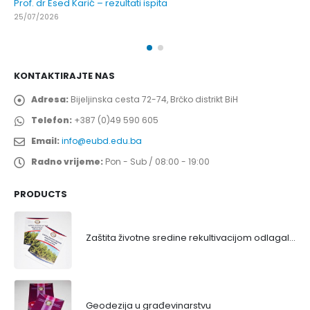
Prof. dr Esed Karić – rezultati ispita
25/07/2026
KONTAKTIRAJTE NAS
Adresa:
Bijeljinska cesta 72-74, Brčko distrikt BiH
Telefon:
+387 (0)49 590 605
Email:
info@eubd.edu.ba
Radno vrijeme:
Pon - Sub / 08:00 - 19:00
PRODUCTS
Zaštita životne sredine rekultivacijom odlagališta
Geodezija u građevinarstvu