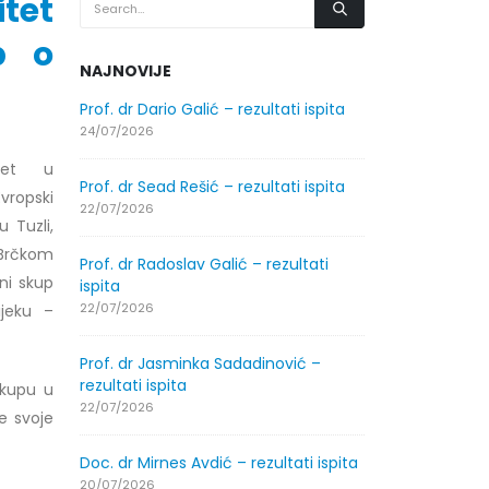
tet
p o
NAJNOVIJE
.2026.
Prof. dr Dario Galić – rezultati ispita
Obavještenje
godine
24/07/2026
30/07/2026
itet u
Prof. dr Sead Rešić – rezultati ispita
opski
.2026.
Obavještenje
22/07/2026
u Tuzli,
godine
 Brčkom
30/07/2026
Prof. dr Radoslav Galić – rezultati
ni skup
ispita
ltati
Prof. dr Srđa
22/07/2026
ijeku –
ispita
29/07/2026
Prof. dr Jasminka Sadadinović –
rezultati ispita
skupu u
ltati
Prof. dr Azij
22/07/2026
e svoje
ispita
29/07/2026
Doc. dr Mirnes Avdić – rezultati ispita
20/07/2026