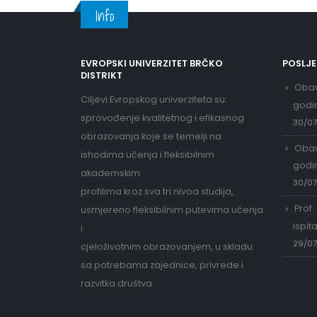
Info
EVROPSKI UNIVERZITET BRČKO
POSLJ
DISTRIKT
Obav
Ciljevi Evropskog univerziteta su:
godi
sprovođenje kvalitetnog i efikasnog
30/0
obrazovanja koje se temelji na
Obav
ishodima učenja i fleksibilnim
godi
akademskim
30/0
profilima kroz sva tri nivoa studija,
Prof.
usmjereno fleksibilnim putevima učenja
ispit
i
29/0
cjeloživotnim obrazovanjem, u skladu
sa potrebama zajednice, privrede i
razvitka društva.