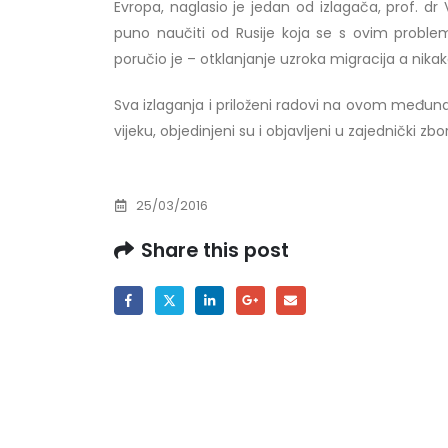
Evropa, naglasio je jedan od izlagača, prof. d
Prof. dr Esed Karić – rezultati ispita
puno naučiti od Rusije koja se s ovim proble
25/07/2026
poručio je – otklanjanje uzroka migracija a nikak
Sva izlaganja i priloženi radovi na ovom međ
vijeku, objedinjeni su i objavljeni u zajednički zbor
25/03/2016
Share this post