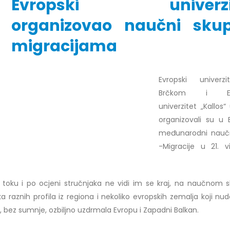
Evropski univerzi
organizovao naučni sku
migracijama
r Dario Galić – rezultati ispita
Obavještenje za javnost 30.07
godine
026
30/07/2026
Evropski univerz
r Sead Rešić – rezultati ispita
Brčkom i Evr
Obavještenje za javnost 30.07
026
univerzitet „Kallos“ 
godine
30/07/2026
organizovali su u
r Radoslav Galić – rezultati
međunarodni nauč
Prof. dr Srđan Marinković – rezu
026
-Migracije u 21. v
ispita
29/07/2026
dr Jasminka Sadadinović –
i ispita
 toku i po ocjeni stručnjaka ne vidi im se kraj, na naučnom 
Prof. dr Azijada Beganlić – rezu
026
 raznih profila iz regiona i nekoliko evropskih zemalja koji nud
ispita
je, bez sumnje, ozbiljno uzdrmala Evropu i Zapadni Balkan.
29/07/2026
 Mirnes Avdić – rezultati ispita
026