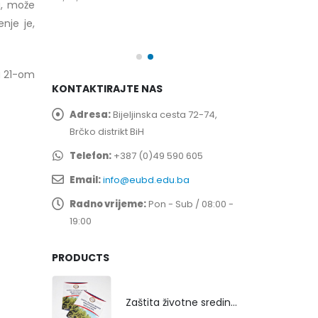
a, može
spita
Prof. dr Esed 
nje je,
25/07/2026
u 21-om
KONTAKTIRAJTE NAS
Adresa:
Bijeljinska cesta 72-74,
Brčko distrikt BiH
Telefon:
+387 (0)49 590 605
Email:
info@eubd.edu.ba
Radno vrijeme:
Pon - Sub / 08:00 -
19:00
PRODUCTS
Zaštita životne sredine rekultivacijom odlagališta