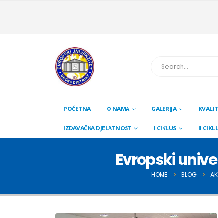
POČETNA
O NAMA
GALERIJA
KVALIT
IZDAVAČKA DJELATNOST
I CIKLUS
II CIKL
Evropski unive
HOME
BLOG
AK