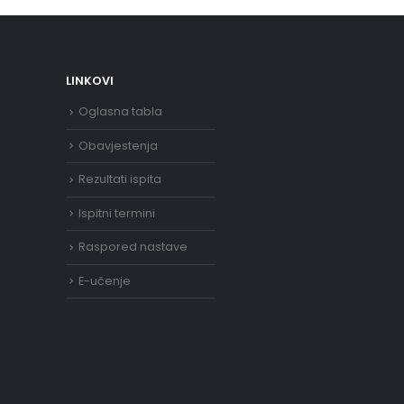
LINKOVI
Oglasna tabla
Obavjestenja
Rezultati ispita
Ispitni termini
Raspored nastave
E-učenje