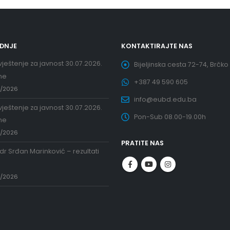
EDNJE
KONTAKTIRAJTE NAS
ještenje za javnost 30.07.2026.
Bijeljinska cesta 72-74, Brčko
ne
+387 49 590 605
7/2026
info@eubd.edu.ba
ještenje za javnost 30.07.2026.
Pon-Sub 08.00-19.00h
ne
7/2026
PRATITE NAS
 dr Srđan Marinković – rezultati
a
7/2026