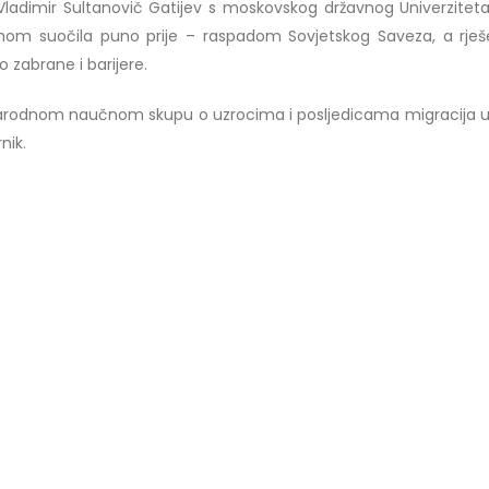
r Vladimir Sultanovič Gatijev s moskovskog državnog Univerzitet
Prof. dr Esed Karić – rezultati i
mom suočila puno prije – raspadom Sovjetskog Saveza, a rješe
25/07/2026
o zabrane i barijere.
unarodnom naučnom skupu o uzrocima i posljedicama migracija 
nik.