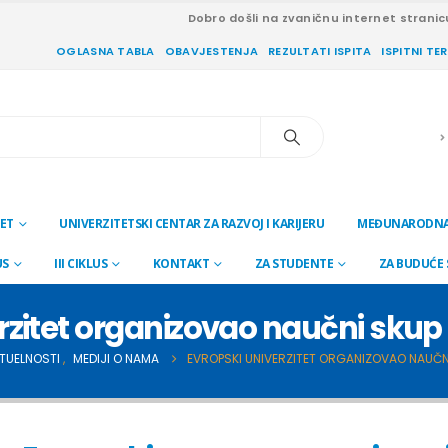
Dobro došli na zvaničnu internet stranic
OGLASNA TABLA
OBAVJESTENJA
REZULTATI ISPITA
ISPITNI TE
ET
UNIVERZITETSKI CENTAR ZA RAZVOJ I KARIJERU
MEĐUNARODNA
US
III CIKLUS
KONTAKT
ZA STUDENTE
ZA BUDUĆE
rzitet organizovao naučni sku
TUELNOSTI
,
MEDIJI O NAMA
EVROPSKI UNIVERZITET ORGANIZOVAO NAUČN