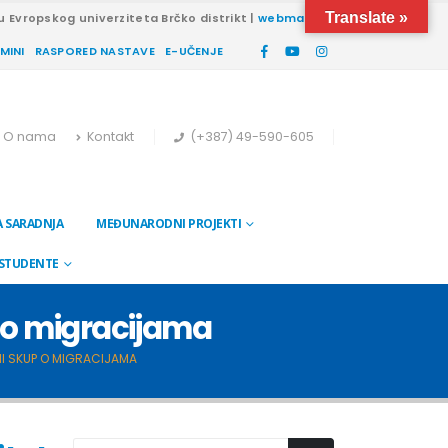
Translate »
u Evropskog univerziteta Brčko distrikt |
webmail
RMINI
RASPORED NASTAVE
E-UČENJE
O nama
Kontakt
(+387) 49-590-605
 SARADNJA
MEĐUNARODNI PROJEKTI
 STUDENTE
p o migracijama
I SKUP O MIGRACIJAMA