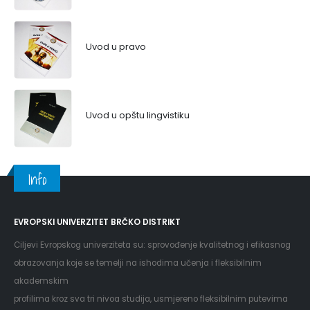
Uvod u pravo
Uvod u opštu lingvistiku
Info
EVROPSKI UNIVERZITET BRČKO DISTRIKT
Ciljevi Evropskog univerziteta su: sprovođenje kvalitetnog i efikasnog
obrazovanja koje se temelji na ishodima učenja i fleksibilnim
akademskim
profilima kroz sva tri nivoa studija, usmjereno fleksibilnim putevima