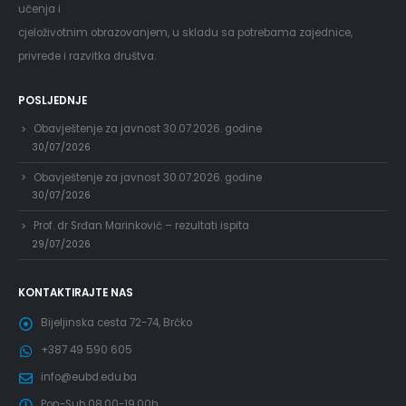
učenja i
cjeloživotnim obrazovanjem, u skladu sa potrebama zajednice,
privrede i razvitka društva.
POSLJEDNJE
Obavještenje za javnost 30.07.2026. godine
30/07/2026
Obavještenje za javnost 30.07.2026. godine
30/07/2026
Prof. dr Srđan Marinković – rezultati ispita
29/07/2026
KONTAKTIRAJTE NAS
Bijeljinska cesta 72-74, Brčko
+387 49 590 605
info@eubd.edu.ba
Pon-Sub 08.00-19.00h