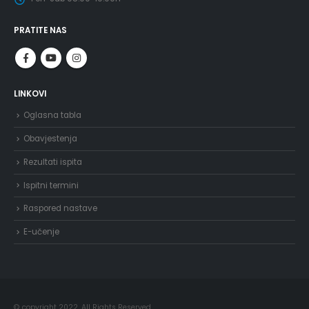
PRATITE NAS
LINKOVI
Oglasna tabla
Obavjestenja
Rezultati ispita
Ispitni termini
Raspored nastave
E-učenje
© copyright 2022. All Rights Reserved.