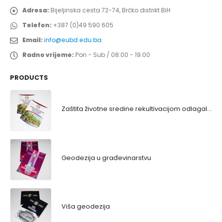
Adresa:
Bijeljinska cesta 72-74, Brčko distrikt BiH
Telefon:
+387 (0)49 590 605
Email:
info@eubd.edu.ba
Radno vrijeme:
Pon - Sub / 08:00 - 19:00
PRODUCTS
Zaštita životne sredine rekultivacijom odlagališta
Geodezija u građevinarstvu
Viša geodezija