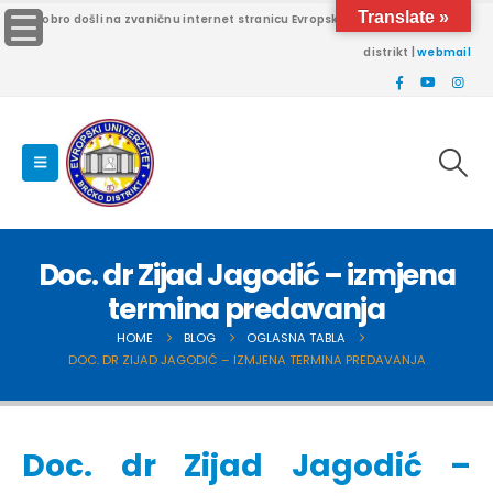
Translate »
Dobro došli na zvaničnu internet stranicu Evropskog univerziteta Brčko
distrikt |
webmail
Doc. dr Zijad Jagodić – izmjena
termina predavanja
HOME
BLOG
OGLASNA TABLA
DOC. DR ZIJAD JAGODIĆ – IZMJENA TERMINA PREDAVANJA
Doc. dr Zijad Jagodić –