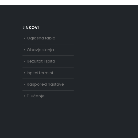
LINKOVI
Oglasna tabla
Obavjestenja
Rezultati ispita
Ispitni termini
Raspored nastave
E-učenje