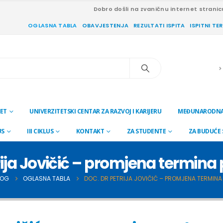
Dobro došli na zvaničnu internet stranic
OGLASNA TABLA
OBAVJESTENJA
REZULTATI ISPITA
ISPITNI TE
ET
UNIVERZITETSKI CENTAR ZA RAZVOJ I KARIJERU
MEĐUNARODNA
US
III CIKLUS
KONTAKT
ZA STUDENTE
ZA BUDUĆE
rija Jovičić – promjena termin
LOG
OGLASNA TABLA
DOC. DR PETRIJA JOVIČIĆ – PROMJENA TERMIN