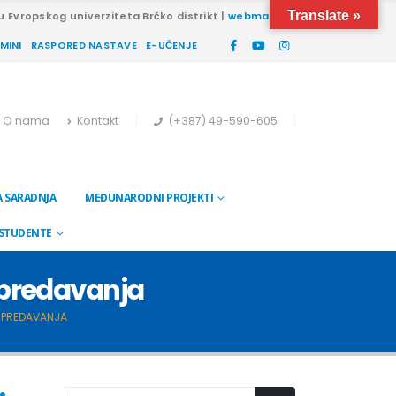
Translate »
u Evropskog univerziteta Brčko distrikt |
webmail
RMINI
RASPORED NASTAVE
E-UČENJE
O nama
Kontakt
(+387) 49-590-605
 SARADNJA
MEĐUNARODNI PROJEKTI
 STUDENTE
a predavanja
A PREDAVANJA