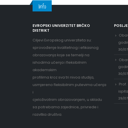
Info
EVROPSKI UNIVERZITET BRČKO
POSLJ
DISTRIKT
Obav
Ciljevi Evropskog univerziteta su:
godi
sprovođenje kvalitetnog i efikasnog
30/0
obrazovanja koje se temelji na
Obav
ishodima učenja i fleksibilnim
godi
akademskim
30/0
profilima kroz sva tri nivoa studija,
Prof.
usmjereno fleksibilnim putevima učenja
ispit
i
29/0
cjeloživotnim obrazovanjem, u skladu
sa potrebama zajednice, privrede i
razvitka društva.