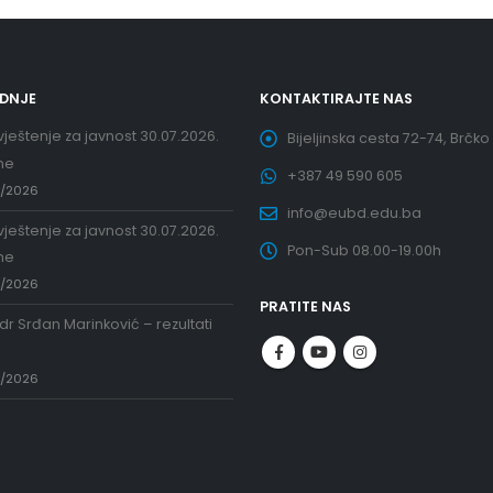
EDNJE
KONTAKTIRAJTE NAS
ještenje za javnost 30.07.2026.
Bijeljinska cesta 72-74, Brčko
ne
+387 49 590 605
7/2026
info@eubd.edu.ba
ještenje za javnost 30.07.2026.
Pon-Sub 08.00-19.00h
ne
7/2026
PRATITE NAS
 dr Srđan Marinković – rezultati
a
7/2026