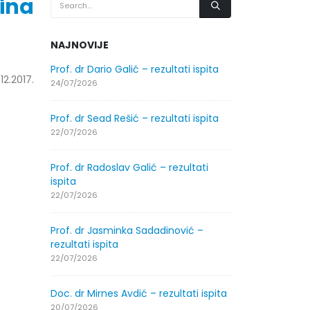
ina
NAJNOVIJE
.2026.
Prof. dr Dario Galić – rezultati ispita
Obavještenje
12.2017.
godine
24/07/2026
30/07/2026
Prof. dr Sead Rešić – rezultati ispita
.2026.
Obavještenje
22/07/2026
godine
30/07/2026
Prof. dr Radoslav Galić – rezultati
ispita
ltati
Prof. dr Srđa
22/07/2026
ispita
29/07/2026
Prof. dr Jasminka Sadadinović –
rezultati ispita
ltati
Prof. dr Azij
22/07/2026
ispita
29/07/2026
Doc. dr Mirnes Avdić – rezultati ispita
20/07/2026