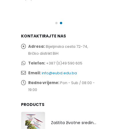
spita
Prof. dr Esed 
25/07/2026
KONTAKTIRAJTE NAS
Adresa:
Bijeljinska cesta 72-74,
Brčko distrikt BiH
Telefon:
+387 (0)49 590 605
Email:
info@eubd.edu.ba
Radno vrijeme:
Pon - Sub / 08:00 -
19:00
PRODUCTS
Zaštita životne sredine rekultivacijom odlagališta