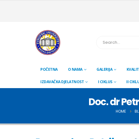
POČETNA
O NAMA
GALERIJA
KVALIT
IZDAVAČKA DJELATNOST
I CIKLUS
II CIKL
Doc. dr Pet
HOME
B