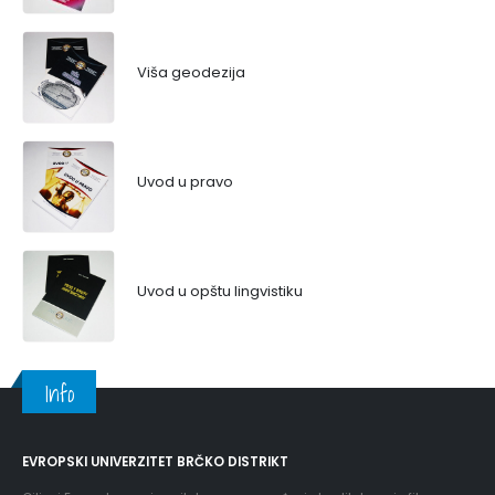
Viša geodezija
Uvod u pravo
Uvod u opštu lingvistiku
Info
EVROPSKI UNIVERZITET BRČKO DISTRIKT