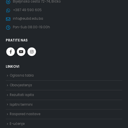
Bijeljinska cesta 72-74, Brčko
+387 49 590 605
info@eubd.edu.ba
Pon-Sub 08.00-19.00h
PRATITE NAS
LINKOVI
Oglasna tabla
Obavjestenja
Rezultati ispita
Ispitni termini
Raspored nastave
E-učenje