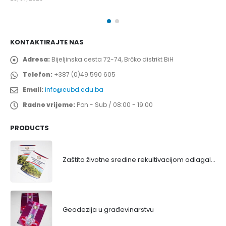
KONTAKTIRAJTE NAS
Adresa:
Bijeljinska cesta 72-74, Brčko distrikt BiH
Telefon:
+387 (0)49 590 605
Email:
info@eubd.edu.ba
Radno vrijeme:
Pon - Sub / 08:00 - 19:00
PRODUCTS
Zaštita životne sredine rekultivacijom odlagališta
Geodezija u građevinarstvu