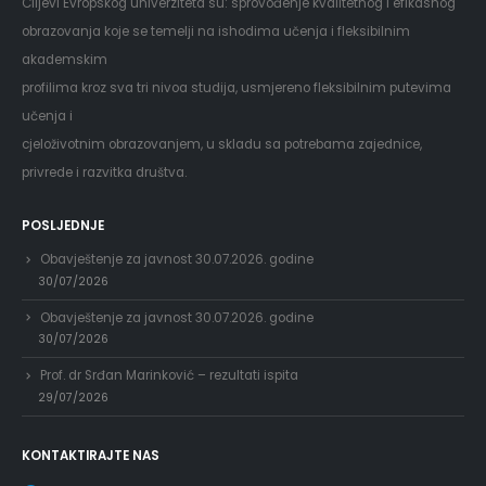
Ciljevi Evropskog univerziteta su: sprovođenje kvalitetnog i efikasnog
obrazovanja koje se temelji na ishodima učenja i fleksibilnim
akademskim
profilima kroz sva tri nivoa studija, usmjereno fleksibilnim putevima
učenja i
cjeloživotnim obrazovanjem, u skladu sa potrebama zajednice,
privrede i razvitka društva.
POSLJEDNJE
Obavještenje za javnost 30.07.2026. godine
30/07/2026
Obavještenje za javnost 30.07.2026. godine
30/07/2026
Prof. dr Srđan Marinković – rezultati ispita
29/07/2026
KONTAKTIRAJTE NAS