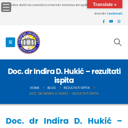
Translate »
Dobro došli na zvaničnu internet stranicu Evropskog univerziteta Brčko
distrikt |
webmail
Doc. dr Indira D. Hukić – rezultati
ispita
HOME
BLOG
REZULTATI ISPITA
DOC. DR INDIRA D. HUKIĆ – REZULTATI ISPITA
Doc. dr Indira D. Hukić –