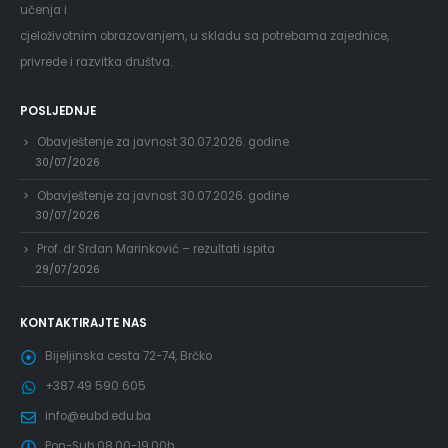
učenja i
cjeloživotnim obrazovanjem, u skladu sa potrebama zajednice,
privrede i razvitka društva.
POSLJEDNJE
Obavještenje za javnost 30.07.2026. godine
30/07/2026
Obavještenje za javnost 30.07.2026. godine
30/07/2026
Prof. dr Srđan Marinković – rezultati ispita
29/07/2026
KONTAKTIRAJTE NAS
Bijeljinska cesta 72-74, Brčko
+387 49 590 605
info@eubd.edu.ba
Pon-Sub 08.00-19.00h