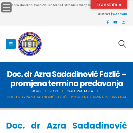
Translate »
Dobro došli na zvaničnu internet stranicu Evropskog univerziteta Brčko
distrikt |
webmail
Doc. dr Azra Sadadinović Fazlić –
promjena termina predavanja
HOME
BLOG
OGLASNA TABLA
DOC. DR AZRA SADADINOVIĆ FAZLIĆ – PROMJENA TERMINA PREDAVANJA
Doc. dr Azra Sadadinović