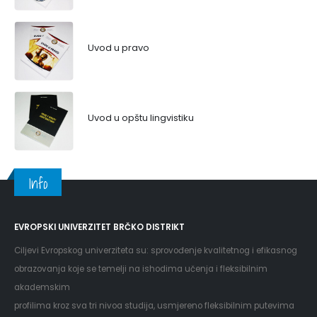
Uvod u pravo
Uvod u opštu lingvistiku
Info
EVROPSKI UNIVERZITET BRČKO DISTRIKT
Ciljevi Evropskog univerziteta su: sprovođenje kvalitetnog i efikasnog
obrazovanja koje se temelji na ishodima učenja i fleksibilnim
akademskim
profilima kroz sva tri nivoa studija, usmjereno fleksibilnim putevima