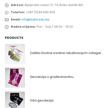
Adresa:
Bijeljinska cesta 72-74, Brčko distrikt BiH
Telefon:
+387 (0)49 590 605
Email:
info@eubd.edu.ba
Radno vrijeme:
Pon - Sub / 08:00 - 19:00
PRODUCTS
Zaštita životne sredine rekultivacijom odlagališta
Geodezija u građevinarstvu
Viša geodezija