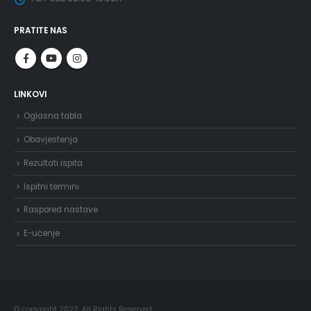
PRATITE NAS
LINKOVI
Oglasna tabla
Obavjestenja
Rezultati ispita
Ispitni termini
Raspored nastave
E-učenje
© copyright 2022. All Rights Reserved.