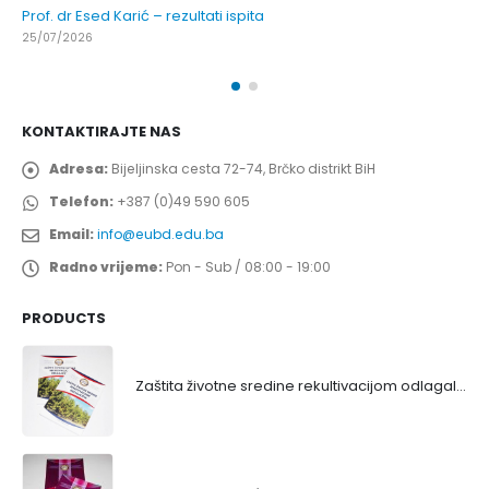
Prof. dr Esed Karić – rezultati ispita
25/07/2026
KONTAKTIRAJTE NAS
Adresa:
Bijeljinska cesta 72-74, Brčko distrikt BiH
Telefon:
+387 (0)49 590 605
Email:
info@eubd.edu.ba
Radno vrijeme:
Pon - Sub / 08:00 - 19:00
PRODUCTS
Zaštita životne sredine rekultivacijom odlagališta