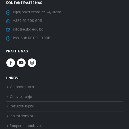
KONTAKTIRAJTE NAS
Bijeljinska cesta 72-74, Brčko
+387 49 590 605
info@eubd.edu.ba
Pon-Sub 08.00-19.00h
PRATITE NAS
LINKOVI
Oglasna tabla
Obavjestenja
Rezultati ispita
Ispitni termini
Raspored nastave