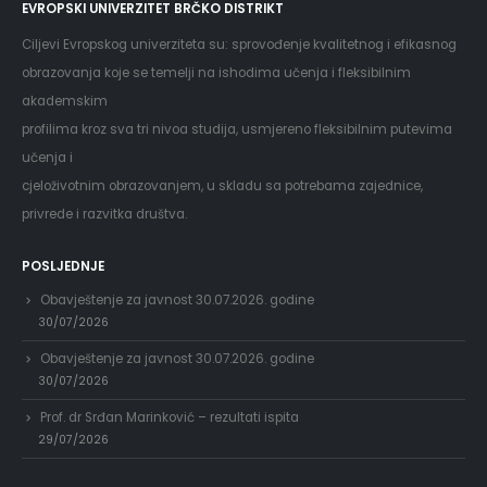
EVROPSKI UNIVERZITET BRČKO DISTRIKT
Ciljevi Evropskog univerziteta su: sprovođenje kvalitetnog i efikasnog
obrazovanja koje se temelji na ishodima učenja i fleksibilnim
akademskim
profilima kroz sva tri nivoa studija, usmjereno fleksibilnim putevima
učenja i
cjeloživotnim obrazovanjem, u skladu sa potrebama zajednice,
privrede i razvitka društva.
POSLJEDNJE
Obavještenje za javnost 30.07.2026. godine
30/07/2026
Obavještenje za javnost 30.07.2026. godine
30/07/2026
Prof. dr Srđan Marinković – rezultati ispita
29/07/2026