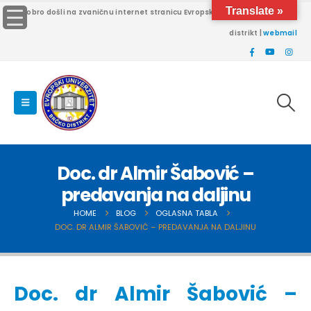
Translate »
Dobro došli na zvaničnu internet stranicu Evropskog univerziteta Brčko
distrikt |
webmail
Doc. dr Almir Šabović –
predavanja na daljinu
HOME
BLOG
OGLASNA TABLA
DOC. DR ALMIR ŠABOVIĆ – PREDAVANJA NA DALJINU
Doc. dr Almir Šabović –