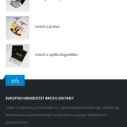
Uvod u pravo
Uvod u opštu lingvistiku
Info
EVROPSKI UNIVERZITET BRČKO DISTRIKT
Ciljevi Evropskog univerziteta su: sprovođenje kvalitetnog i efikasnog
obrazovanja koje se temelji na ishodima učenja i fleksibilnim
akademskim