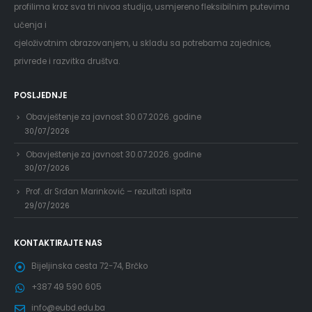
profilima kroz sva tri nivoa studija, usmjereno fleksibilnim putevima
učenja i
cjeloživotnim obrazovanjem, u skladu sa potrebama zajednice,
privrede i razvitka društva.
POSLJEDNJE
Obavještenje za javnost 30.07.2026. godine
30/07/2026
Obavještenje za javnost 30.07.2026. godine
30/07/2026
Prof. dr Srđan Marinković – rezultati ispita
29/07/2026
KONTAKTIRAJTE NAS
Bijeljinska cesta 72-74, Brčko
+387 49 590 605
info@eubd.edu.ba