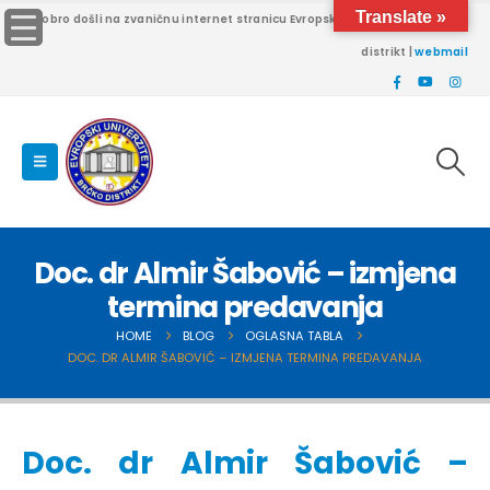
Translate »
Dobro došli na zvaničnu internet stranicu Evropskog univerziteta Brčko
distrikt |
webmail
Doc. dr Almir Šabović – izmjena
termina predavanja
HOME
BLOG
OGLASNA TABLA
DOC. DR ALMIR ŠABOVIĆ – IZMJENA TERMINA PREDAVANJA
Doc. dr Almir Šabović –