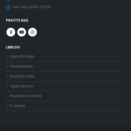
Pon-Sub 08.00-19.00h
PRATITE NAS
LINKOVI
Oglasna tabla
Obavjestenja
Rezultati ispita
Ispitni termini
Raspored nastave
E-učenje