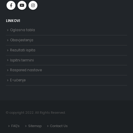
LINKOVI
Oglasna tabla
Obavjestenja
Rezultati ispita
Ispitni termini
Raspored nastave
E-učenje
© copyright 2022. All Rights Reserved.
FAQ’s
Sitemap
Contact Us