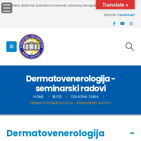
Translate »
Dobro došli na zvaničnu internet stranicu Evropskog univerziteta Brčko
distrikt |
webmail
Dermatovenerologija -
seminarski radovi
HOME
BLOG
OGLASNA TABLA
DERMATOVENEROLOGIJA -SEMINARSKI RADOVI
Dermatovenerologija -