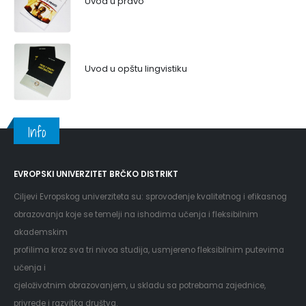
Uvod u pravo
Uvod u opštu lingvistiku
Info
EVROPSKI UNIVERZITET BRČKO DISTRIKT
Ciljevi Evropskog univerziteta su: sprovođenje kvalitetnog i efikasnog
obrazovanja koje se temelji na ishodima učenja i fleksibilnim
akademskim
profilima kroz sva tri nivoa studija, usmjereno fleksibilnim putevima
učenja i
cjeloživotnim obrazovanjem, u skladu sa potrebama zajednice,
privrede i razvitka društva.