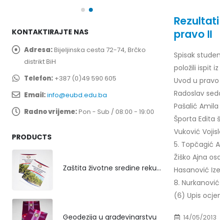
Rezultat
pravo II
KONTAKTIRAJTE NAS
Adresa:
Bijeljinska cesta 72-74, Brčko
Spisak studen
distrikt BiH
položili ispit
Telefon:
+387 (0)49 590 605
Uvod u pravo 1
Radoslav sed
Email:
info@eubd.edu.ba
Pašalić Amila 
Radno vrijeme:
Pon - Sub / 08:00 - 19:00
Športa Edita š
Vuković Voji
PRODUCTS
5. Topčagić A
Žiško Ajna os
Zaštita životne sredine rekultivacijom odlagališta
Hasanović Iz
8. Nurkanovi
(6) Upis ocjen
Geodezija u građevinarstvu
14/05/2013