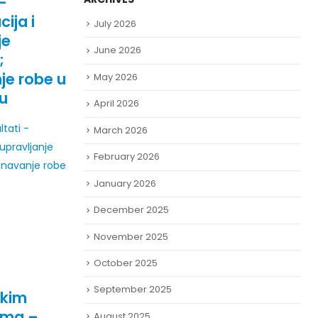
–
ija i
July 2026
je
June 2026
;
spita
je robe u
May 2026
u
April 2026
spita
ltati -
March 2026
 upravljanje
February 2026
znavanje robe
ti ispita
January 2026
December 2025
– rezultati
November 2025
October 2025
 ispita
September 2025
skim
ama –
August 2025