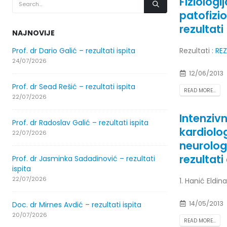
Fiziologi
patofizi
rezultati
NAJNOVIJE
Prof. dr Dario Galić – rezultati ispita
Rezultati :
Obavještenje 
REZ
24/07/2026
30/07/2026
12/06/2013
Prof. dr Sead Rešić – rezultati ispita
Obavještenje 
READ MORE...
22/07/2026
30/07/2026
Intenziv
Prof. dr Radoslav Galić – rezultati ispita
Prof. dr Srđan
kardiolog
22/07/2026
29/07/2026
neurologi
rezultati 
Prof. dr Jasminka Sadadinović – rezultati
Prof. dr Azija
ispita
29/07/2026
22/07/2026
1. Hanić Eldina
Prof. dr Esed K
14/05/2013
Doc. dr Mirnes Avdić – rezultati ispita
25/07/2026
20/07/2026
READ MORE...