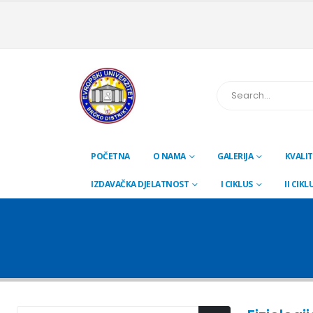
POČETNA
O NAMA
GALERIJA
KVALIT
IZDAVAČKA DJELATNOST
I CIKLUS
II CIKL