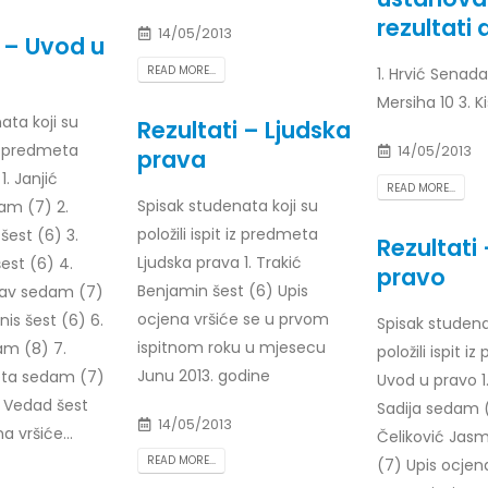
rezultati a
14/05/2013
i – Uvod u
READ MORE...
1. Hrvić Senada
Mersiha 10 3. K
ata koji su
Rezultati – Ljudska
 iz predmeta
14/05/2013
prava
. Janjić
READ MORE...
Spisak studenata koji su
am (7) 2.
položili ispit iz predmeta
šest (6) 3.
Rezultati
Ljudska prava 1. Trakić
est (6) 4.
pravo
Benjamin šest (6) Upis
slav sedam (7)
ocjena vršiće se u prvom
nis šest (6) 6.
Spisak studena
ispitnom roku u mjesecu
am (8) 7.
položili ispit 
Junu 2013. godine
eta sedam (7)
Uvod u pravo 1.
ć Vedad šest
Sadija sedam (
14/05/2013
a vršiće...
Čeliković Jas
READ MORE...
(7) Upis ocjen