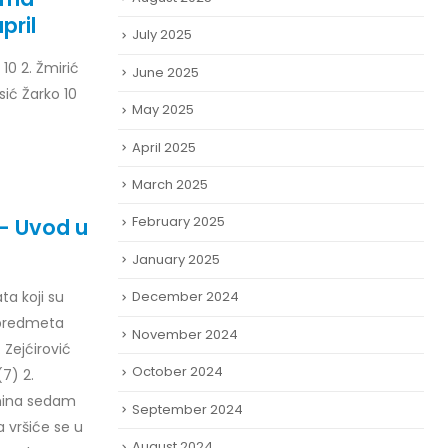
pril
July 2025
 10 2. Žmirić
June 2025
isić Žarko 10
May 2025
April 2025
March 2025
February 2025
 – Uvod u
January 2025
ta koji su
December 2024
iz predmeta
November 2024
 Zejćirović
October 2024
7) 2.
mina sedam
September 2024
a vršiće se u
August 2024