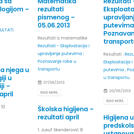
ja sa
Matematika
Rezultati 
ologijom –
rezultati
Eksploatac
pismenog –
upravljan
05.06.2013
putevima
za javnost 30.07.2026. godine
ULTATI
Prof. dr Dario Galić – rezultati i
Poznavan
24/07/2026
Rezultati iz matematike
transport
Rezultati - Eksploatacija i
za javnost 30.07.2026. godine
Prof. dr Sead Rešić – rezultati i
upravljanje putevima ;
Rezultati :
Rezu
22/07/2026
Poznavanje robe u
Eksploatacija i
na njega u
transportu
putevima ; Po
 Marinković – rezultati ispita
Prof. dr Radoslav Galić – rezulta
iji u
u transportu
22/07/2026
07/06/2013
ji –
20/05/2013
april
READ MORE...
da Beganlić – rezultati ispita
Prof. dr Jasminka Sadadinović 
ispita
READ MORE...
22/07/2026
 10
Školska higijena –
arić – rezultati ispita
rezultati april
Higijena u
Doc. dr Mirnes Avdić – rezultati
predskol
20/07/2026
1. Jusuf Skenderović 8
ustanov