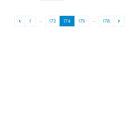
…
…
1
173
174
175
178