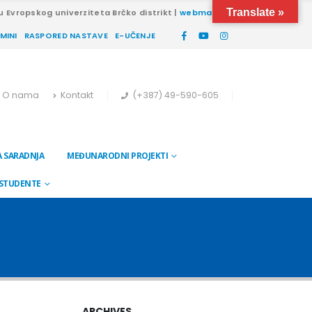
Translate »
u Evropskog univerziteta Brčko distrikt |
webmail
RMINI
RASPORED NASTAVE
E-UČENJE
O nama
Kontakt
(+387) 49-590-605
 SARADNJA
MEĐUNARODNI PROJEKTI
 STUDENTE
ARCHIVES