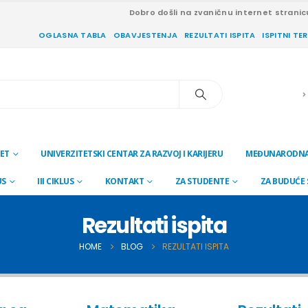
Dobro došli na zvaničnu internet stranic
OGLASNA TABLA
OBAVJESTENJA
REZULTATI ISPITA
ISPITNI TE
ET
UNIVERZITETSKI CENTAR ZA RAZVOJ I KARIJERU
MEĐUNARODNA
US
III CIKLUS
KONTAKT
ZA STUDENTE
ZA BUDUĆE
Rezultati ispita
HOME
BLOG
REZULTATI ISPITA