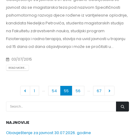
javnost da se magistarska teza pod nazivom Specifičnosti
psihomotornog razvoja djece rođene iz vantjelesne oplodnje,
kandidata Nedeljka Petrovića, studenta magistarskih studija
na Fakultetu zdravstvenih nauka, studijski program
Fizioterapija i radna terapija, stavlja na uvid javnosti u trajanju
od 15 dana od dana objavljivanja i može se pročitati u...
03/07/2015
READ MORE...
…
…
1
54
55
56
67
NAJNOVIJE
Obavještenje za javnost 30.07.2026. godine