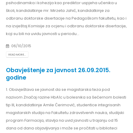
psihodinamika i kohezija kao prediktor uspjeha učenika u
školi, kandidatkinje mr. Mirzeta Jahić, kandidatkinje za
odbranu doktorske disertacije na Pedagoškom fakultetu, kao i
na izvještaj Komisije za ocjenu i odbranu doktorske disertacije,
koji su bili na uvidu javnosti u periodu...
06/10/2015
READ MORE...
Obavještenje za javnost 26.09.2015.
godine
1. Obavještava se javnost da se magistarska teza pod
nazivom Značaj razine HbA1c u bolesnika sa šećernom bolesti
tip III, kandidatkinje Amile Ćerimović, studentice integrisanih
magistarskih studija na Fakultetu zdravstvenih nauka, studijski
program Farmacija, stavlja na uvid javnosti u trajanju od 15
dana od dana objavljivanja i može se pročitati u biblioteci