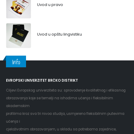
Uvod u pravo
Uvod u opštu lingvistiku
Info
EVROPSKI UNIVERZITET BRČKO DISTRIKT
Ciljevi Evropskog univerziteta su: sprovođenje kvalitetnog i efikasnog
obrazovanja koje se temelji na ishodima učenja i fleksibilnim
akademskim
profilima kroz sva tri nivoa studija, usmjereno fleksibilnim putevima
učenja i
cjeloživotnim obrazovanjem, u skladu sa potrebama zajednice,