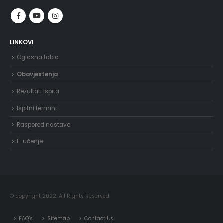
LINKOVI
Oglasna tabla
Obavjestenja
Rezultati ispita
Ispitni termini
Raspored nastave
E-učenje
© copyright 2022. All Rights Reserved.
FAQ’s
Sitemap
Contact Us