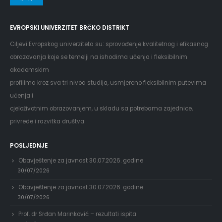
EVROPSKI UNIVERZITET BRČKO DISTRIKT
Ciljevi Evropskog univerziteta su: sprovođenje kvalitetnog i efikasnog
obrazovanja koje se temelji na ishodima učenja i fleksibilnim
akademskim
profilima kroz sva tri nivoa studija, usmjereno fleksibilnim putevima
učenja i
cjeloživotnim obrazovanjem, u skladu sa potrebama zajednice,
privrede i razvitka društva.
POSLJEDNJE
Obavještenje za javnost 30.07.2026. godine
30/07/2026
Obavještenje za javnost 30.07.2026. godine
30/07/2026
Prof. dr Srđan Marinković – rezultati ispita