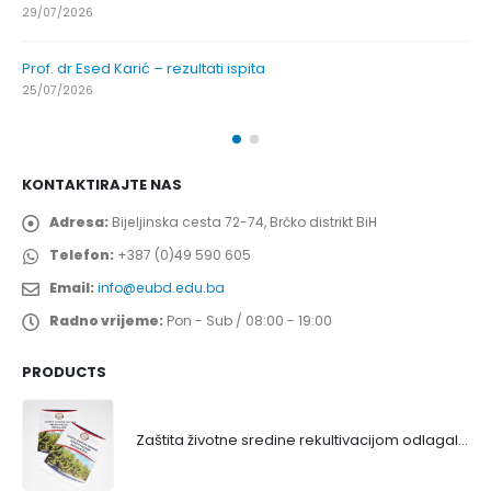
29/07/2026
Prof. dr Esed Karić – rezultati ispita
25/07/2026
KONTAKTIRAJTE NAS
Adresa:
Bijeljinska cesta 72-74, Brčko distrikt BiH
Telefon:
+387 (0)49 590 605
Email:
info@eubd.edu.ba
Radno vrijeme:
Pon - Sub / 08:00 - 19:00
PRODUCTS
Zaštita životne sredine rekultivacijom odlagališta