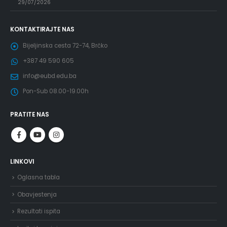
29/07/2026
KONTAKTIRAJTE NAS
Bijeljinska cesta 72-74, Brčko
+387 49 590 605
info@eubd.edu.ba
Pon-Sub 08.00-19.00h
PRATITE NAS
LINKOVI
Oglasna tabla
Obavjestenja
Rezultati ispita