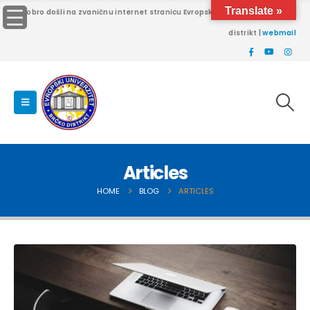
Translate »
Dobro došli na zvaničnu internet stranicu Evropskog univerziteta Brčko
distrikt |
webmail
Articles
HOME
BLOG
ARTICLES