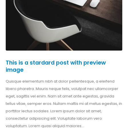
This is a stardard post with preview
image
Quisque elementum nibh at dolor pellentesque, a eleifend
libero pharetra. Mauris neque felis, volutpat nec ullamcorper
eget, sagittis vel enim. Nam sit amet ante egestas, gravida
tellus vitae, semper eros. Nullam mattis mi at metus egestas, in
porttitor lectus sodales. Lorem ipsum dolor sit amet,
consectetur adipisicing elit. Voluptate laborum vero
voluptatum. Lorem quasi aliquid maiores...