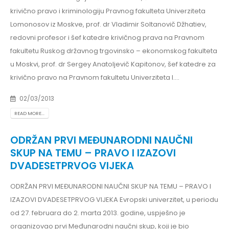
krivično pravo i kriminologiju Pravnog fakulteta Univerziteta
Lomonosov iz Moskve, prof. dr Vladimir Soltanovič Džhatiev,
redovni profesor i šef katedre krivičnog prava na Pravnom
fakultetu Ruskog državnog trgovinsko – ekonomskog fakulteta
u Moskvi, prof. dr Sergey Anatoljevič Kapitonov, šef katedre za
krivično pravo na Pravnom fakultetu Univerziteta I....
02/03/2013
READ MORE...
ODRŽAN PRVI MEĐUNARODNI NAUČNI
SKUP NA TEMU – PRAVO I IZAZOVI
DVADESETPRVOG VIJEKA
ODRŽAN PRVI MEĐUNARODNI NAUČNI SKUP NA TEMU – PRAVO I
IZAZOVI DVADESETPRVOG VIJEKA Evropski univerzitet, u periodu
od 27. februara do 2. marta 2013. godine, uspješno je
organizovao prvi Međunarodni naučni skup, koji je bio