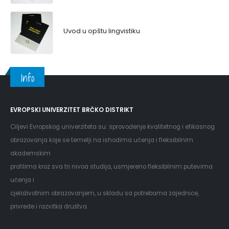
Uvod u opštu lingvistiku
Info
EVROPSKI UNIVERZITET BRČKO DISTRIKT
Ciljevi Evropskog univerziteta su: sprovođenje kvalitetnog i efikasnog
obrazovanja koje se temelji na ishodima učenja i fleksibilnim
akademskim
profilima kroz sva tri nivoa studija, usmjereno fleksibilnim putevima
učenja i
cjeloživotnim obrazovanjem, u skladu sa potrebama zajednice,
privrede i razvitka društva.