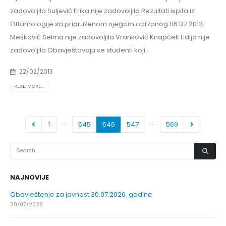
zadovoljila Suljević Erika nije zadovoljila Rezultati ispita iz
Oftamologije sa pridruženom njegom održanog 06.02.2013.
Mešković Selma nije zadovoljila Vranković Knapček Lidija nije
zadovoljila Obavještavaju se studenti koji...
22/02/2013
READ MORE...
…
…
1
545
546
547
569
NAJNOVIJE
Obavještenje za javnost 30.07.2026. godine
30/07/2026