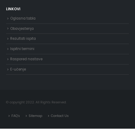
LINKOVI
Oglasna tabla
Obavjestenja
Rezultati ispita
Ispitni termini
Raspored nastave
E-učenje
© copyright 2022. All Rights Reserved.
FAQ’s
Sitemap
Contact Us