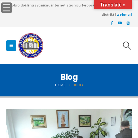
Translate »
Dobro došli na zvaničnu internet stranicu Evropskog univerziteta Brčko
distrikt |
webmail
Blog
HOME
BLOG