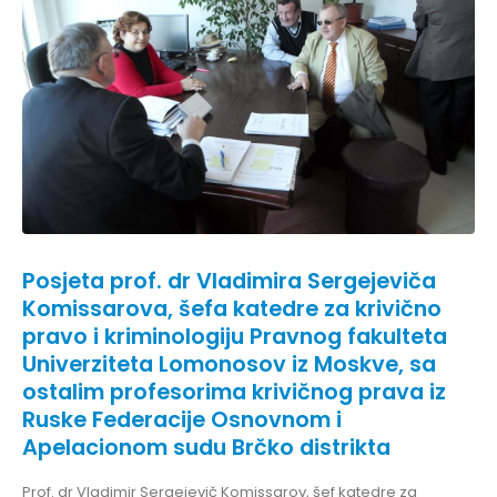
Posjeta prof. dr Vladimira Sergejeviča
Komissarova, šefa katedre za krivično
pravo i kriminologiju Pravnog fakulteta
Univerziteta Lomonosov iz Moskve, sa
ostalim profesorima krivičnog prava iz
Ruske Federacije Osnovnom i
Apelacionom sudu Brčko distrikta
Prof. dr Vladimir Sergejevič Komissarov, šef katedre za