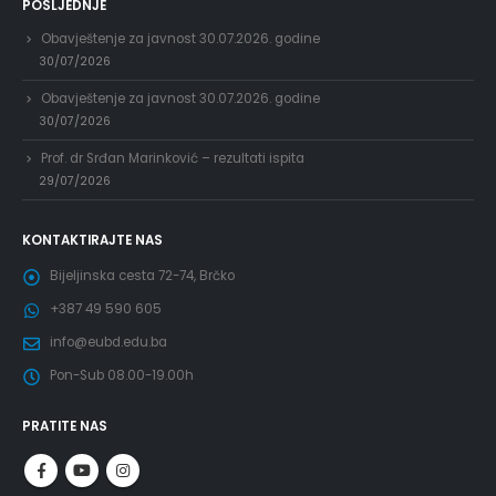
POSLJEDNJE
Obavještenje za javnost 30.07.2026. godine
30/07/2026
Obavještenje za javnost 30.07.2026. godine
30/07/2026
Prof. dr Srđan Marinković – rezultati ispita
29/07/2026
KONTAKTIRAJTE NAS
Bijeljinska cesta 72-74, Brčko
+387 49 590 605
info@eubd.edu.ba
Pon-Sub 08.00-19.00h
PRATITE NAS