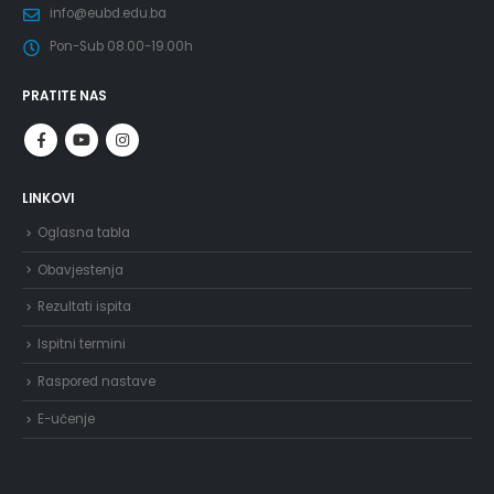
info@eubd.edu.ba
Pon-Sub 08.00-19.00h
PRATITE NAS
LINKOVI
Oglasna tabla
Obavjestenja
Rezultati ispita
Ispitni termini
Raspored nastave
E-učenje