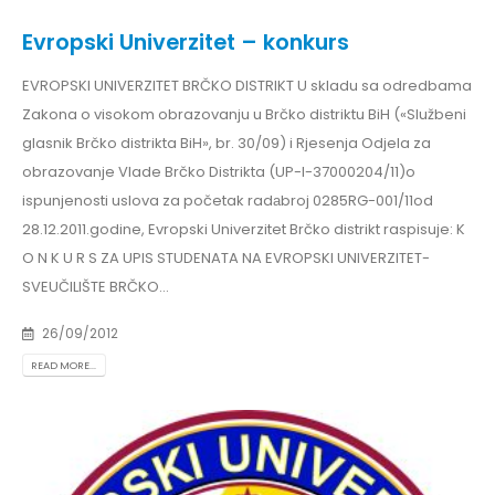
Evropski Univerzitet – konkurs
EVROPSKI UNIVERZITET BRČKO DISTRIKT U skladu sa odredbama
Zakona o visokom obrazovanju u Brčko distriktu BiH («Službeni
glasnik Brčko distrikta BiH», br. 30/09) i Rjesenja Odjela za
obrazovanje Vlade Brčko Distrikta (UP-I-37000204/11)o
ispunjenosti uslova za početak radаbroj 0285RG-001/11od
28.12.2011.godine, Evropski Univerzitet Brčko distrikt raspisuje: K
O N K U R S ZA UPIS STUDENATA NA EVROPSKI UNIVERZITET-
SVEUČILIŠTE BRČKO...
26/09/2012
READ MORE...