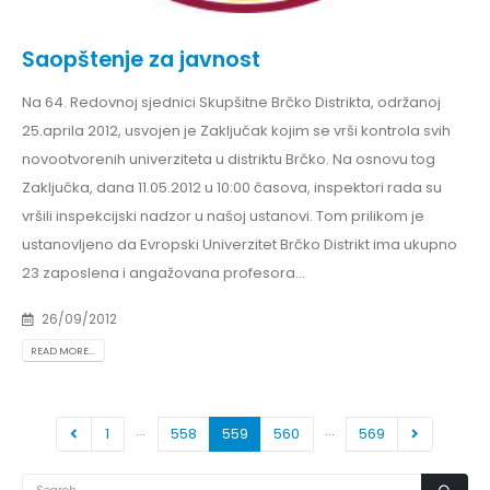
Saopštenje za javnost
Na 64. Redovnoj sjednici Skupšitne Brčko Distrikta, održanoj
25.aprila 2012, usvojen je Zaključak kojim se vrši kontrola svih
novootvorenih univerziteta u distriktu Brčko. Na osnovu tog
Zaključka, dana 11.05.2012 u 10:00 časova, inspektori rada su
vršili inspekcijski nadzor u našoj ustanovi. Tom prilikom je
ustanovljeno da Evropski Univerzitet Brčko Distrikt ima ukupno
23 zaposlena i angažovana profesora...
26/09/2012
READ MORE...
…
…
1
558
559
560
569