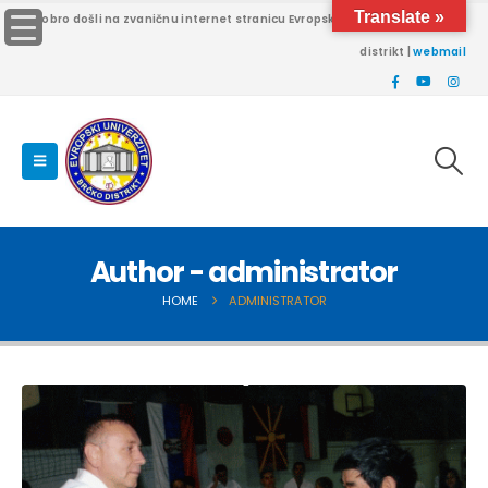
Translate »
Dobro došli na zvaničnu internet stranicu Evropskog univerziteta Brčko
distrikt |
webmail
Author - administrator
HOME
ADMINISTRATOR