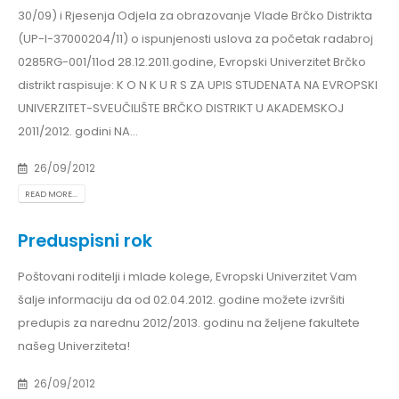
30/09) i Rjesenja Odjela za obrazovanje Vlade Brčko Distrikta
(UP-I-37000204/11) o ispunjenosti uslova za početak radаbroj
0285RG-001/11od 28.12.2011.godine, Evropski Univerzitet Brčko
distrikt raspisuje: K O N K U R S ZA UPIS STUDENATA NA EVROPSKI
UNIVERZITET-SVEUČILIŠTE BRČKO DISTRIKT U AKADEMSKOJ
2011/2012. godini NA...
26/09/2012
READ MORE...
Preduspisni rok
Poštovani roditelji i mlade kolege, Evropski Univerzitet Vam
šalje informaciju da od 02.04.2012. godine možete izvršiti
predupis za narednu 2012/2013. godinu na željene fakultete
našeg Univerziteta!
26/09/2012