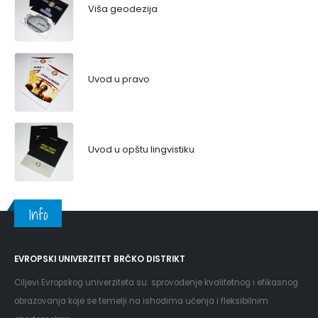
Viša geodezija
Uvod u pravo
Uvod u opštu lingvistiku
Info
EVROPSKI UNIVERZITET BRČKO DISTRIKT
Ciljevi Evropskog univerziteta su: sprovođenje kvalitetnog i efikasnog
obrazovanja koje se temelji na ishodima učenja i fleksibilnim