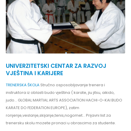
UNIVERZITETSKI CENTAR ZA RAZVOJ
VJEŠTINA I KARIJERE
TRENERSKA ŠKOLA
Stručno osposobljavanje trenera i
instruktora iz oblasti budo vještina ( karate, jiu jitsu, aikido,
judo... GLOBAL MARTIAL ARTS ASSOCIATION HACHI-O-KAI BUDO
KARATE DO FEDERATION EUROPE), zatim
ronjenje,veslanje,skijanje,tenis,nogomet... Prijavni list za
trenersku skolu mozete pronaci u obrascima za studente.