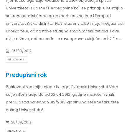
Njemačka agencija «Deutsche welle» objavila je spisak
Univerziteta iz Bosne i Hercegovine koji se priznaju u Austriji, a
sa ponosom ističemo da je među priznatima i Evropski
univerzitet Brčko distrikta. Naši studenti tako imaju mogućnost,
ukoliko žele, da nastave studij na srodnim fakultetima u ove
dvije države, odnosno da se ravnopravno uključe na tržište...
26/09/2012
READ MORE...
Predupisni rok
Poštovani roditelji i mlade kolege, Evropski Univerzitet Vam
šalje informaciju da od 02.04.2012. godine možete izvršiti
predupis za narednu 2012/2013. godinu na željene fakultete
našeg Univerziteta!
26/09/2012
READ MORE...