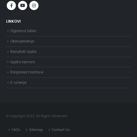
LINKOVI
Oglasna tabla
Obavjestenja
Rezultati ispita
Ispitni termini
Raspored nastave
E-učenje
© copyright 2022. All Rights Reserved.
FAQ’s
Sitemap
Contact Us