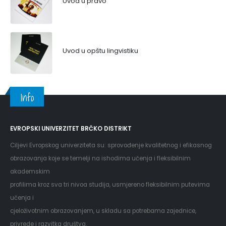
Uvod u pravo
Uvod u opštu lingvistiku
Info
EVROPSKI UNIVERZITET BRČKO DISTRIKT
Ciljevi Evropskog univerziteta su: sprovođenje kvalitetnog i efikasnog
obrazovanja koje se temelji na ishodima učenja i fleksibilnim
akademskim
profilima kroz sva tri nivoa studija, usmjereno fleksibilnim putevima
učenja i
cjeloživotnim obrazovanjem, u skladu sa potrebama zajednice,
privrede i razvitka društva.