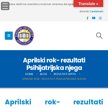
Translate »
Dobro došli na zvaničnu internet stranicu Evropskog univerziteta Brčko
distrikt |
webmail
Aprilski rok- rezultati
Psihijatrijska njega
HOME
BLOG
REZULTATI ISPITA
APRILSKI ROK- REZULTATI PSIHIJATRIJSKA NJEGA
Aprilski rok- rezultati