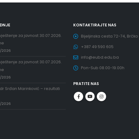
EDNJE
KONTAKTIRAJTE NAS
ještenje za javnost 30.07.2026.
Bijeljinska cesta 72-74, Brčko
ne
+387 49 590 605
7/2026
info@eubd.edu.ba
ještenje za javnost 30.07.2026.
Pon-Sub 08.00-19.00h
ne
7/2026
PRATITE NAS
 dr Srđan Marinković – rezultati
a
7/2026