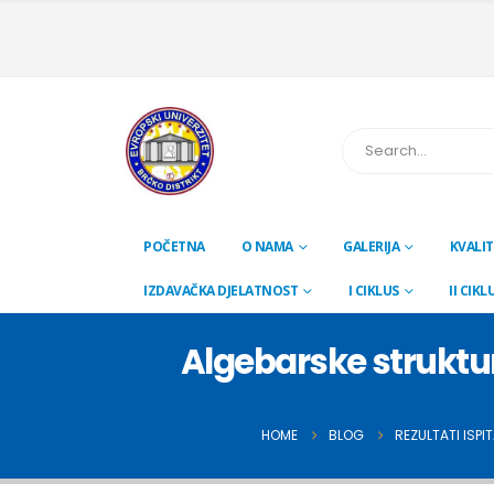
POČETNA
O NAMA
GALERIJA
KVALIT
IZDAVAČKA DJELATNOST
I CIKLUS
II CIKL
Algebarske struktur
HOME
BLOG
REZULTATI ISPI