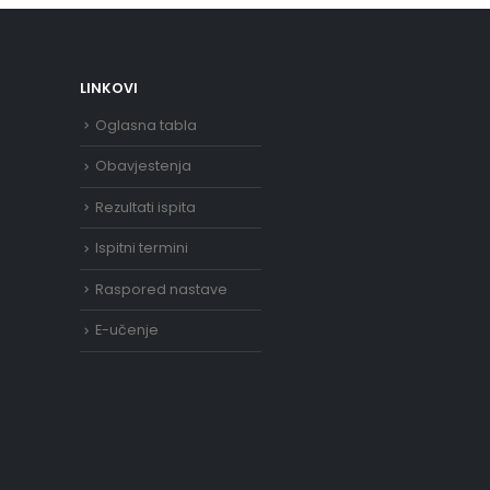
LINKOVI
Oglasna tabla
Obavjestenja
Rezultati ispita
Ispitni termini
Raspored nastave
E-učenje