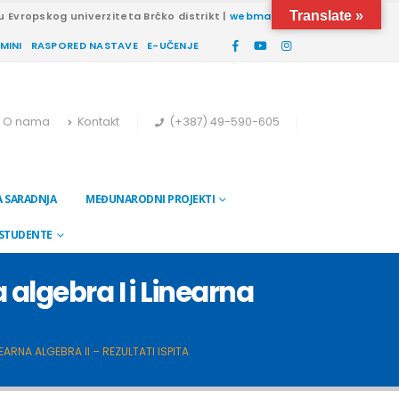
Translate »
u Evropskog univerziteta Brčko distrikt |
webmail
RMINI
RASPORED NASTAVE
E-UČENJE
O nama
Kontakt
(+387) 49-590-605
 SARADNJA
MEĐUNARODNI PROJEKTI
 STUDENTE
algebra I i Linearna
ARNA ALGEBRA II – REZULTATI ISPITA