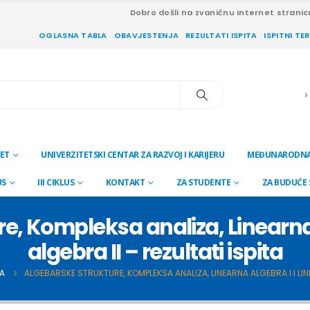
Dobro došli na zvaničnu internet stranic
OGLASNA TABLA
OBAVJESTENJA
REZULTATI ISPITA
ISPITNI TE
ET
UNIVERZITETSKI CENTAR ZA RAZVOJ I KARIJERU
MEĐUNARODNA
US
III CIKLUS
KONTAKT
ZA STUDENTE
ZA BUDUĆE
e, Kompleksa analiza, Linearna 
algebra II – rezultati ispita
TA
ALGEBARSKE STRUKTURE, KOMPLEKSA ANALIZA, LINEARNA ALGEBRA I I LINE