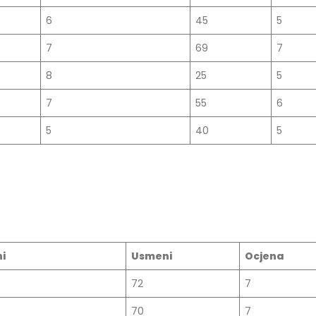
29/07/2026
 Mirnes Avdić – rezultati ispita
6
45
5
026
Prof. dr Esed Karić – rezultati i
7
69
7
25/07/2026
8
25
5
7
55
6
5
40
5
i
Usmeni
Ocjena
72
7
70
7