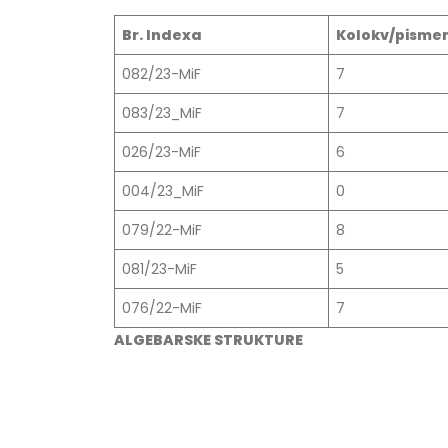
Br. Indexa
Kolokv/pismen
082/23-MiF
7
083/23_MiF
7
026/23-MiF
6
004/23_MiF
0
079/22-MiF
8
081/23-MiF
5
076/22-MiF
7
ALGEBARSKE STRUKTURE