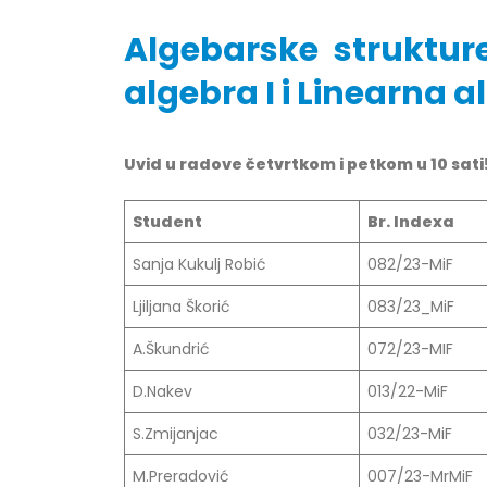
Algebarske struktur
algebra I i Linearna al
Obavještenje za javnost 30.07.2026.
Prof. d
Uvid u radove četvrtkom i petkom u 10 sati
godine
24/07/2
30/07/2026
Student
Br. Indexa
Prof. d
Obavještenje za javnost 30.07.2026.
22/07/2
Sanja Kukulj Robić
082/23-MiF
godine
30/07/2026
Prof. d
Ljiljana Škorić
083/23_MiF
ispita
Prof. dr Srđan Marinković – rezultati
22/07/2
A.Škundrić
072/23-MIF
ispita
29/07/2026
D.Nakev
013/22-MiF
Prof. 
rezultat
S.Zmijanjac
032/23-MiF
Prof. dr Azijada Beganlić – rezultati
22/07/2
ispita
M.Preradović
007/23-MrMiF