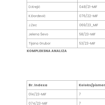
29/07/2026
Doc. dr
D.Krejić
048/21-MiF
20/07/2
Prof. dr Esed Karić – rezultati ispita
K.Đorđević
076/22-MiF
25/07/2026
J.Zec
069/23_MiF
Jelena Ševo
58/23-MiF
Tijana Grubor
53/23-MiF
KOMPLEKSNA ANALIZA
Br. Indexa
Kolokv/pismen
014/23-MiF
7
074/23-MiF
7