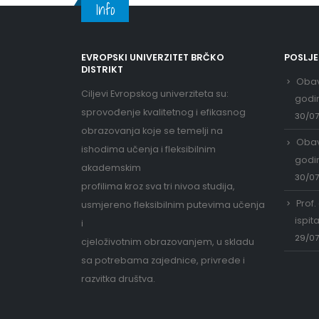
Info
EVROPSKI UNIVERZITET BRČKO
POSLJ
DISTRIKT
Obav
Ciljevi Evropskog univerziteta su:
godi
sprovođenje kvalitetnog i efikasnog
30/0
obrazovanja koje se temelji na
Obav
ishodima učenja i fleksibilnim
godi
akademskim
30/0
profilima kroz sva tri nivoa studija,
Prof.
usmjereno fleksibilnim putevima učenja
ispit
i
29/0
cjeloživotnim obrazovanjem, u skladu
sa potrebama zajednice, privrede i
razvitka društva.