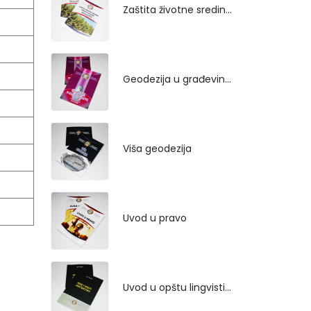
Zaštita životne sredine rekultivacijom odlagališta
Geodezija u građevinarstvu
Viša geodezija
Uvod u pravo
Uvod u opštu lingvistiku