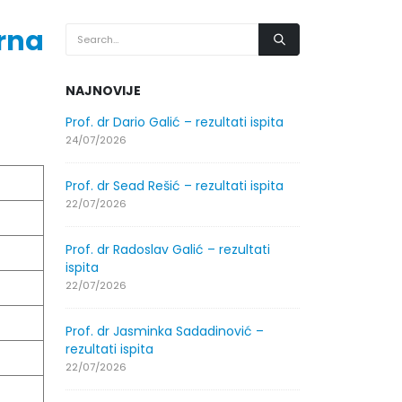
rna
NAJNOVIJE
.2026.
Prof. dr Dario Galić – rezultati ispita
Obavještenje
godine
24/07/2026
30/07/2026
Prof. dr Sead Rešić – rezultati ispita
.2026.
Obavještenje
22/07/2026
godine
30/07/2026
Prof. dr Radoslav Galić – rezultati
ispita
ltati
Prof. dr Srđa
22/07/2026
ispita
29/07/2026
Prof. dr Jasminka Sadadinović –
rezultati ispita
ltati
Prof. dr Azij
22/07/2026
ispita