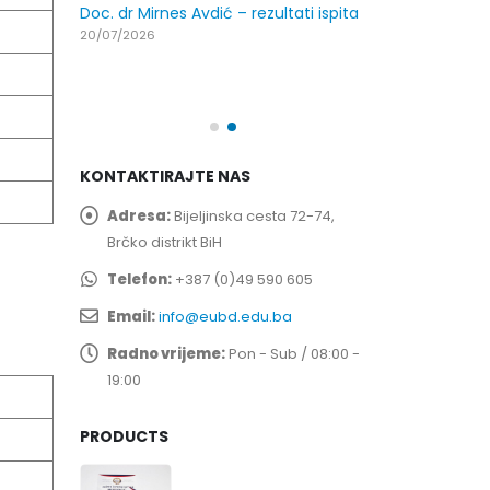
29/07/2026
Doc. dr Mirnes Avdić – rezultati ispita
20/07/2026
spita
Prof. dr Esed 
25/07/2026
KONTAKTIRAJTE NAS
Adresa:
Bijeljinska cesta 72-74,
Brčko distrikt BiH
Telefon:
+387 (0)49 590 605
Email:
info@eubd.edu.ba
Radno vrijeme:
Pon - Sub / 08:00 -
19:00
PRODUCTS