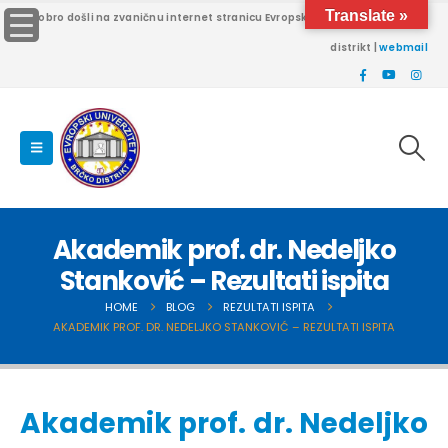
Translate »
Dobro došli na zvaničnu internet stranicu Evropskog univerziteta Brčko
distrikt |
webmail
Akademik prof. dr. Nedeljko
Stanković – Rezultati ispita
HOME
BLOG
REZULTATI ISPITA
AKADEMIK PROF. DR. NEDELJKO STANKOVIĆ – REZULTATI ISPITA
Akademik prof. dr. Nedeljko