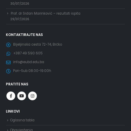
30/07/2026
Prof. dr Srđan Marinković – rezultati ispita
29/07/2026
KONTAKTIRAJTE NAS
Bijeljinska cesta 72-74, Brčko
+387 49 590 605
info@eubd.edu.ba
Pon-Sub 08.00-19.00h
PRATITE NAS
LINKOVI
Oglasna tabla
Obavjestenja