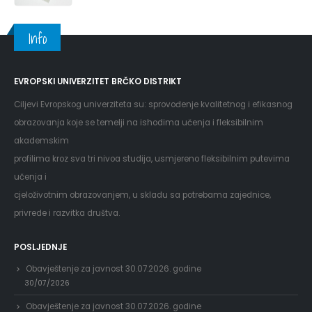
Info
EVROPSKI UNIVERZITET BRČKO DISTRIKT
Ciljevi Evropskog univerziteta su: sprovođenje kvalitetnog i efikasnog
obrazovanja koje se temelji na ishodima učenja i fleksibilnim
akademskim
profilima kroz sva tri nivoa studija, usmjereno fleksibilnim putevima
učenja i
cjeloživotnim obrazovanjem, u skladu sa potrebama zajednice,
privrede i razvitka društva.
POSLJEDNJE
Obavještenje za javnost 30.07.2026. godine
30/07/2026
Obavještenje za javnost 30.07.2026. godine