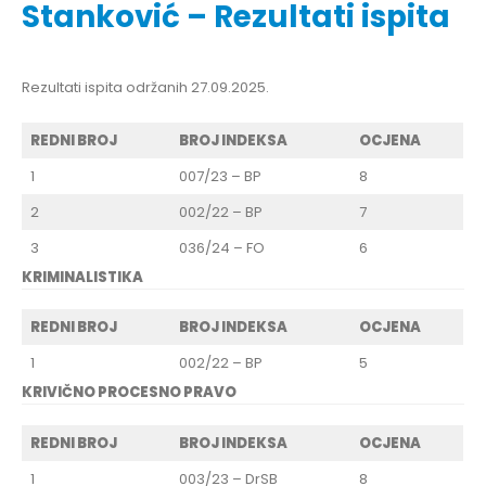
Stanković – Rezultati ispita
Rezultati ispita održanih 27.09.2025.
REDNI BROJ
BROJ INDEKSA
OCJENA
1
007/23 – BP
8
2
002/22 – BP
7
3
036/24 – FO
6
KRIMINALISTIKA
REDNI BROJ
BROJ INDEKSA
OCJENA
1
002/22 – BP
5
KRIVIČNO PROCESNO PRAVO
REDNI BROJ
BROJ INDEKSA
OCJENA
1
003/23 – DrSB
8