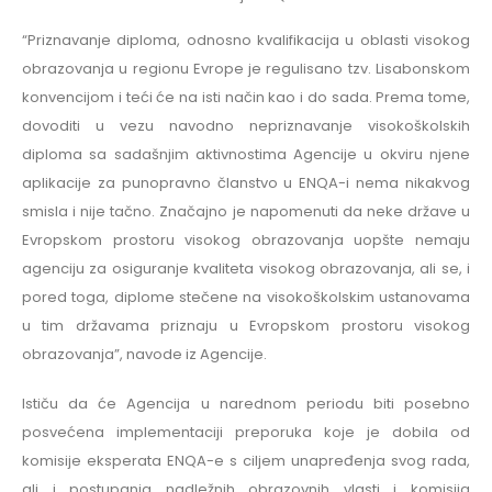
“Priznavanje diploma, odnosno kvalifikacija u oblasti visokog
obrazovanja u regionu Evrope je regulisano tzv. Lisabonskom
konvencijom i teći će na isti način kao i do sada. Prema tome,
dovoditi u vezu navodno nepriznavanje visokoškolskih
diploma sa sadašnjim aktivnostima Agencije u okviru njene
aplikacije za punopravno članstvo u ENQA-i nema nikakvog
smisla i nije tačno. Značajno je napomenuti da neke države u
Evropskom prostoru visokog obrazovanja uopšte nemaju
agenciju za osiguranje kvaliteta visokog obrazovanja, ali se, i
pored toga, diplome stečene na visokoškolskim ustanovama
u tim državama priznaju u Evropskom prostoru visokog
obrazovanja”, navode iz Agencije.
Ističu da će Agencija u narednom periodu biti posebno
posvećena implementaciji preporuka koje je dobila od
komisije eksperata ENQA-e s ciljem unapređenja svog rada,
ali i postupanja nadležnih obrazovnih vlasti i komisija