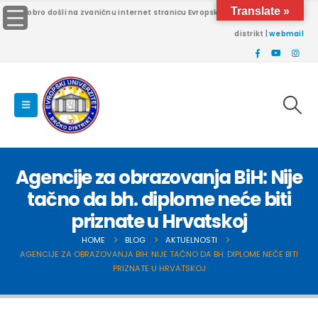
Translate »
Dobro došli na zvaničnu internet stranicu Evropskog univerziteta Brčko
distrikt |
webmail
Agencije za obrazovanja BiH: Nije
tačno da bh. diplome neće biti
priznate u Hrvatskoj
HOME
BLOG
AKTUELNOSTI
AGENCIJE ZA OBRAZOVANJA BIH: NIJE TAČNO DA BH. DIPLOME NEĆE BITI
PRIZNATE U HRVATSKOJ