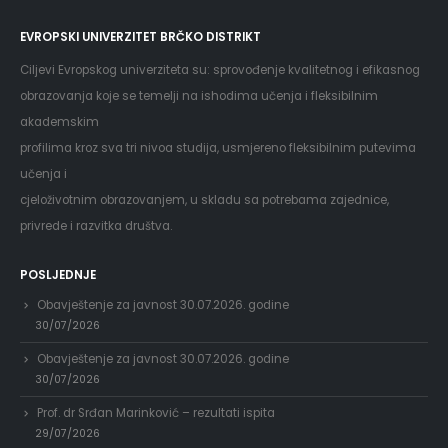
EVROPSKI UNIVERZITET BRČKO DISTRIKT
Ciljevi Evropskog univerziteta su: sprovođenje kvalitetnog i efikasnog
obrazovanja koje se temelji na ishodima učenja i fleksibilnim
akademskim
profilima kroz sva tri nivoa studija, usmjereno fleksibilnim putevima
učenja i
cjeloživotnim obrazovanjem, u skladu sa potrebama zajednice,
privrede i razvitka društva.
POSLJEDNJE
Obavještenje za javnost 30.07.2026. godine
30/07/2026
Obavještenje za javnost 30.07.2026. godine
30/07/2026
Prof. dr Srđan Marinković – rezultati ispita
29/07/2026