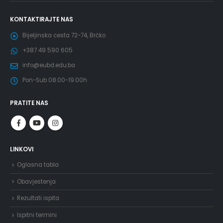
KONTAKTIRAJTE NAS
Bijeljinska cesta 72-74, Brčko
+387 49 590 605
info@eubd.edu.ba
Pon-Sub 08.00-19.00h
PRATITE NAS
LINKOVI
Oglasna tabla
Obavjestenja
Rezultati ispita
Ispitni termini