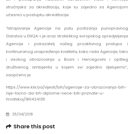
stručnjaka za akreditaciju, koje su zajedno sa Agencijom
učesnici u postupku akreditacije.
“Istrajavanje Agencije na putu postizanja punopravnog
članstva u ENQA-i je izraz strateškog evropskog opredjeljenja
Agencije i pokazatelj našeg proaktivnog pristupa i
kontinuiranog unapređenja kvaliteta, kako rada Agencije, tako
i visokog obrazovanja u Bosni i Hercegovini i opšteg
društvenog ambijenta u kojem svi zajedno djelujemo”,
saopćeno je.
https://www.klix.ba/vijesti/bih/agencije-za-obrazovanja-bih-
nije-tacno-da-bh-diplome-nece-biti-priznate-u-
hrvatskoj/180424135
25/04/2018
Share this post