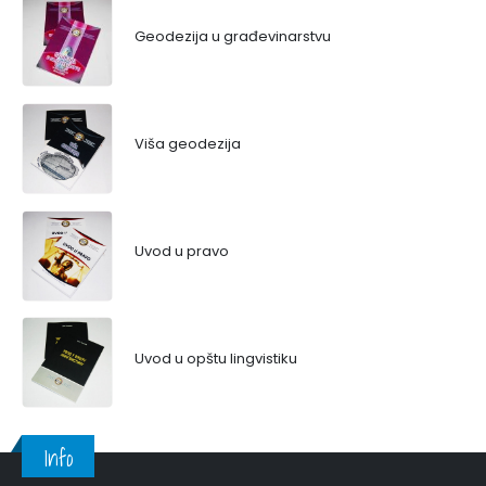
Geodezija u građevinarstvu
Viša geodezija
Uvod u pravo
Uvod u opštu lingvistiku
Info