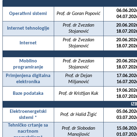
06.06.202
Operativni sistemi
Prof. dr Goran Popović
04.07.202
Prof. dr Zvezdan
20.06.202
Internet tehnologije
Stojanović
18.07.202
Prof. dr Zvezdan
20.06.202
Internet
Stojanović
18.07.202
Mobilno
Prof. dr Zvezdan
20.06.202
programiranje
Stojanović
18.07.202
Primjenjena digitalna
Prof. dr Dejan
17.06.202
elektronika
Miljanović
16.07.202
19.06.202
Baze podataka
Prof. dr Kristijan Kuk
18.07.202
IZ
Elektroenergetski
05.06.202
Prof. dr Halid Žigić
sistemi *
03.07.202
Tehničko crtanje sa
Prof. dr Slobodan
15.06.202
nacrtnom
Manojlović
01.07.202