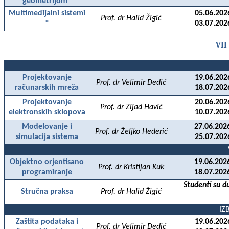
geometrijom*
Multimedijalni sistemi
05.06.202
Prof. dr Halid Žigić
*
03.07.202
VII
Projektovanje
19.06.202
Prof. dr Velimir Dedić
računarskih mreža
18.07.202
Projektovanje
20.06.202
Prof. dr Zijad Havić
elektronskih sklopova
10.07.202
Modelovanje i
27.06.202
Prof. dr Željko Hederić
simulacija sistema
25.07.202
Objektno orjentisano
19.06.202
Prof. dr Kristijan Kuk
programiranje
18.07.202
Studenti su d
Stručna praksa
Prof. dr Halid Žigić
IZ
Zaštita podataka i
19.06.202
Prof. dr Velimir Dedić