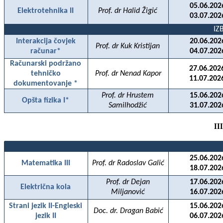
05.06.202
Elektrotehnika II
Prof. dr Halid
Žigić
03.07.202
IZ
Interakcija čovjek
20.06.202
Prof. dr Kuk Kristijan
računar*
04.07.202
Računarski podržano
27.06.202
tehničko
Prof. dr Nenad Kapor
11.07.202
dokumentovanje *
Prof. dr Hrustem
15.06.202
Opšta fizika I*
Samilhodžić
31.07.202
II
25.06.202
Matematika III
Prof. dr Radoslav Galić
18.07.202
Prof. dr Dejan
17.06.202
Električna kola
Miljanović
16.07.202
Strani jezik II-Engleski
15.06.202
Doc. dr. Dragan Babić
jezik II
06.07.202