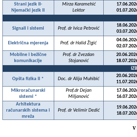
Strani jezik II-
Mirza Karamehić
17.06.202
Njemački jezik II
Lektor
01.07.202
18.06.202
Signali i sistemi
Prof. dr Ivica Petrović
03.07.202
04.06.202
Električna mjerenja
Prof. dr Halid Žigić
02.07.202
Mobilne i bežične
Prof. dr Zvezdan
20.06.202
komunikacije
Stojanović
18.07.202
IZ
20.06.202
Opšta fizika II *
Doc. dr Alija Muhibić
11.07.202
Mikroračunarski
Prof.dr Dejan
17.06.202
sistemi *
Miljanović
16.07.202
Arhitektura
19.06.202
računarskih sistema i
Prof. dr Velimir Dedić
18.07.202
mreža
V