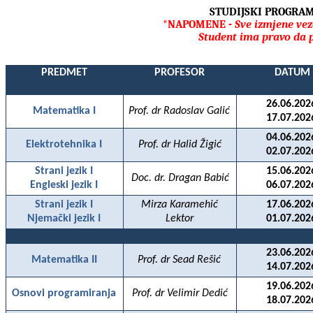
STUDIJSKI PROGRA
*NAPOMENE -
Sve izmjene vez
Student ima pravo da 
PREDMET
PROFESOR
DATUM
26.06.202
Matematika I
Prof. dr Radoslav Galić
17.07.202
04.06.202
Elektrotehnika I
Prof. dr Halid Žigić
02.07.202
Strani jezik I
15.06.202
Doc. dr. Dragan Babić
Engleski jezik I
06.07.202
Strani jezik I
Mirza Karamehić
17.06.202
Njemački jezik I
Lektor
01.07.202
23.06.202
Matematika II
Prof. dr Sead Rešić
14.07.202
19.06.202
Osnovi programiranja
Prof. dr Velimir Dedić
18.07.202