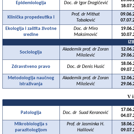
20.06.
Epidemiologija
Doc. dr Igor Dragičević
18.07.
Prof. dr Mithat
09.06.
Klinička propedeutika I
Tabaković
07.07.
Ekologija i zaštita životne
Doc. dr Miro
19.06.
sredine
Maksimović
10.07.
IZ
Akademik prof. dr Zoran
12.06.
Sociologija
Milošević
29.06.
18.06.
Zdravstveno pravo
Doc. dr Denis Husić
09.07.
Metodologija naučnog
Akademik prof. dr Zoran
12.06.
istraživanja
Milošević
29.06.
V 
17.06.
Patologija
Doc. dr
Suad Keranović
04.07.
Mikrobiologija s
Prof. dr Jasminka H.
18.06.
parazitologijom
Halilović
09.07.