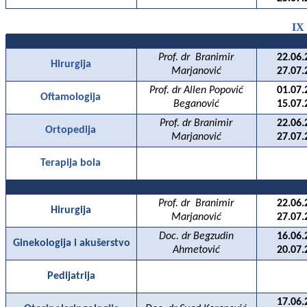
IX
Prof. dr
Branimir
22.06.
Hirurgija
Marjanović
27.07.
Prof. dr Allen Popović
01.07.
Oftamologija
Beganović
15.07.
Prof. dr Branimir
22.06.
Ortopedija
Marjanović
27.07.
Terapija bola
Prof. dr
Branimir
22.06.
Hirurgija
Marjanović
27.07.
Doc. dr Begzudin
16.06.
Ginekologija i akušerstvo
Ahmetović
20.07.
Pedijatrija
17.06.