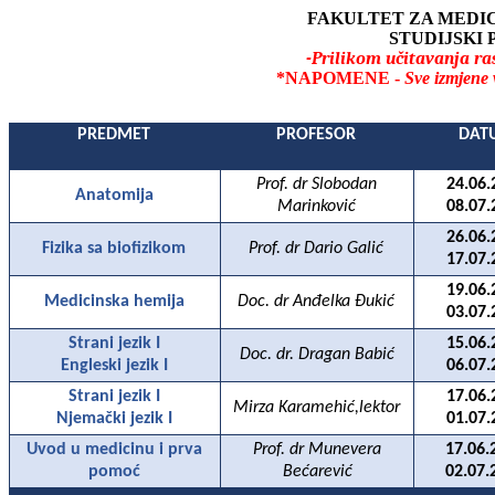
FAKULTET ZA MEDIC
STUDIJSKI
-Prilikom učitavanja ra
*NAPOMENE -
Sve izmjene v
PREDMET
PROFESOR
DAT
Prof. dr Slobodan
24.06.
Anatomija
Marinković
08.07.
26.06.
Fizika sa biofizikom
Prof. dr Dario Galić
17.07.
19.06.
Medicinska hemija
Doc. dr Anđelka Đukić
03.07.
Strani jezik I
15.06.
Doc. dr. Dragan Babić
Engleski jezik I
06.07.
Strani jezik I
17.06.
Mirza Karamehić,lektor
Njemački jezik I
01.07.
Uvod u medicinu i prva
Prof. dr Munevera
17.06.
pomoć
Bećarević
02.07.