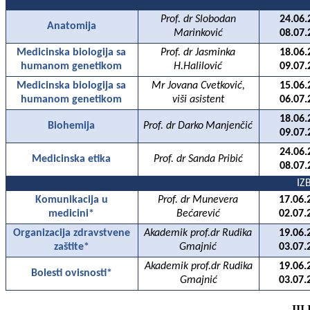
Prof. dr Slobodan
24.06.
Anatomija
Marinković
08.07.
Medicinska biologija sa
Prof. dr Jasminka
18.06.
humanom genetikom
H.Halilović
09.07.
Medicinska biologija sa
Mr Jovana Cvetković,
15.06.
humanom genetikom
viši asistent
06.07.
18.06.
Biohemija
Prof. dr Darko
Manjenčić
09.07.
24.06.
Medicinska etika
Prof. dr Sanda Pribić
08.07.
IZ
Komunikacija u
Prof. dr Munevera
17.06.
medicini*
Bećarević
02.07.
Organizacija zdravstvene
Akademik prof.dr Rudika
19.06.
zaštite*
Gmajnić
03.07.
Akademik prof.dr Rudika
19.06.
Bolesti ovisnosti*
Gmajnić
03.07.
III