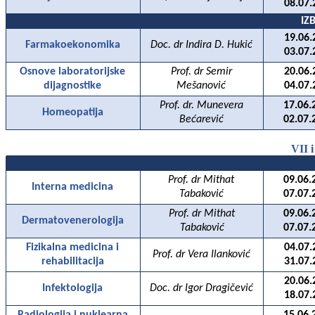
08.07.
IZ
19.06.
Farmakoekonomika
Doc. dr Indira D. Hukić
03.07.
Osnove laboratorijske
Prof. dr Semir
20.06.
dijagnostike
Mešanović
04.07.
Prof. dr. Munevera
17.06.
Homeopatija
Bećarević
02.07.
VII 
Prof. dr Mithat
09.06.
Interna medicina
Tabaković
07.07.
Prof. dr Mithat
09.06.
Dermatovenerologija
Tabaković
07.07.
Fizikalna medicina i
04.07.
Prof. dr Vera Ilanković
rehabilitacija
31.07.
20.06.
Infektologija
Doc. dr Igor Dragičević
18.07.