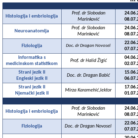
Prof. dr Slobodan
24.06.
Histologija i embriologija
Marinković
08.07.
Prof. dr Slobodan
24.06.
Neuroanatomija
Marinković
08.07.
22.06.
Fiziologija
Doc. dr Dragan Novosel
07.07.
Informatika s
04.06.
Prof. dr Halid Žigić
medicinskom statistikom
02.07.
Strani jezik II
15.06.
Doc. dr. Dragan Babić
Engleski jezik II
06.07.
Strani jezik II
17.06.
Mirza Karamehić,lektor
Njemački jezik II
01.07.
Prof. dr Slobodan
24.06.
Histologija i embriologija
Marinković
08.07.
22.06.
Fiziologija
Doc. dr Dragan Novosel
07.07.