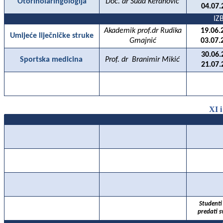
Otorinolaringologija
Doc. dr Suad Keranović
04.07.
IZ
Akademik prof.dr Rudika
19.06.
Umijeće liječničke struke
Gmajnić
03.07.
30.06.
Sportska medicina
Prof. dr
Branimir Mikić
21.07.
XI 
Studenti 
predati s