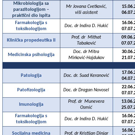
Mikrobiologija sa
Mr Jovana Cvetković,
15.06.
parazitologijom –
viši asistent
06.07.
praktični dio ispita
Farmakologija s
16.06.
Doc. dr Indira D. Hukić
toksikologijom
07.07.
Prof. dr
Mithat
09.06.
Klinička propedeutika II
Tabaković
07.07.
Doc. dr Mitra
30.06.
Medicinska psihologija
Mirković-Hajdukov
21.07.
17.06.
Patologija
Doc. dr. Suad Keranović
04.07.
22.06.
Patofizologija
Doc. dr Dragan Novosel
07.07.
Prof. dr
Munevera
13.06.
Imunologija
Osmić
25.07.
Farmakologija s
16.06.
Doc. dr Indira D. Hukić
toksikologijom
07.07.
16.06.
Socijalna medicina
Prof. dr Kristijan Dinjar