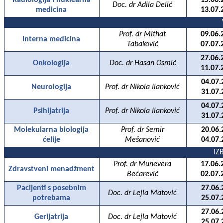
Radiologija i nuklearna
15.06.
Doc. dr Adila Delić
medicina
13.07.
Prof. dr Mithat
09.06.
Interna medicina
Tabaković
07.07.
27.06.
Onkologija
Doc. dr Hasan Osmić
11.07.
04.07.
Neurologija
Prof. dr Nikola Ilanković
31.07.
04.07.
Psihijatrija
Prof. dr Nikola Ilanković
31.07.
Molekularna biologija
Prof. dr Semir
20.06.
ćelije
Mešanović
04.07.
IZ
Prof. dr Munevera
17.06.
Zdravstveni menadžment
Bećarević
02.07.
Pacijenti s posebnim
27.06.
Doc. dr Lejla Matović
potrebama
25.07.
27.06.
Gerijatrija
Doc. dr Lejla Matović
25.07.