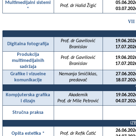
Multimedijalni sistemi
05.06.202
Prof. dr Halid Žigić
*
03.07.202
VII
Prof. dr Gavrilović
19.06.202
Digitalna fotografija
Branislav
17.07.202
Produkcija
Prof. dr Gavrilović
19.06.202
multimedijalnih
Branislav
17.07.202
sadržaja
Grafike i vizuelne
Nemanja Smičiklas,
27.06.202
komunikacije
predavač
18.07.202
Kompjuterska grafika
Akademik
19.06.202
i dizajn
Prof. dr Mile Petrović
04.07.202
Stručna praksa
IZ
26.06.202
Opšta estetika *
Prof. dr Refik Ćatić