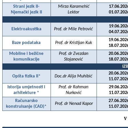
Strani jezik II-
Mirza Karamehić
17.06.202
Njemački jezik II
Lektor
01.07.202
19.06.202
Elektroakustika
Prof. dr Mile Petrović
04.07.202
19.06.202
Baze podataka
Prof. dr Kristijan Kuk
18.07.202
Mobilne i bežične
Prof. dr Zvezdan
20.06.202
komunikacije
Stojanović
18.07.202
IZ
20.06.202
Opšta fizika II*
Doc.dr Alija Muhibić
11.07.202
Istorija umjetnosti i
Prof. dr Rahman
29.06.202
arhitekture *
Nurković
11.07.202
Ra
čunarsko
27.06.202
Prof. dr Nenad Kapor
konstruisanje (CAD)*
11.07.202
V