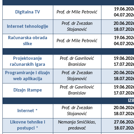
19.06.202
Digitalna TV
Prof. dr Mile Petrović
04.07.202
Prof. dr Zvezdan
20.06.202
Internet tehnologije
Stojanović
18.07.202
Računarska obrada
19.06.202
Prof. dr Mile Petrović
slike
04.07.202
Projektovanje
Prof. dr Gavrilović
19.06.202
računarskih igara
Branislav
17.07.202
Programiranje i dizajn
Prof. dr Zvezdan
20.06.202
web aplikacija
Stojanović
18.07.202
Prof. dr Gavrilović
19.06.202
Dizajn štampe
Branislav
17.07.202
IZ
Prof. dr Zvezdan
20.06.202
Internet *
Stojanović
18.07.202
Likovne tehnike i
Nemanja Smičiklas,
27.06.202
postupci *
predavač
18.07.202