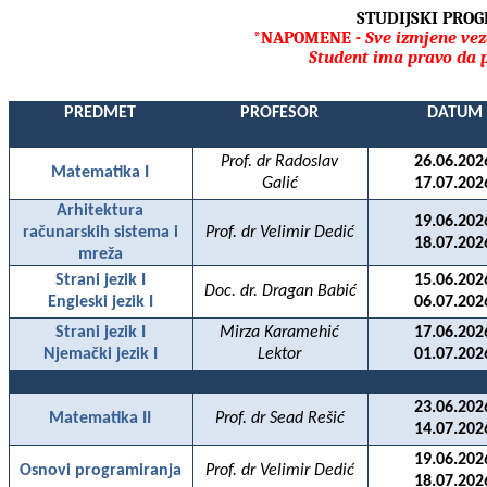
STUDIJSKI PROG
*NAPOMENE -
Sve izmjene vez
Student ima pravo da 
PREDMET
PROFESOR
DATUM
Prof. dr Radoslav
26.06.202
Matematika I
Galić
17.07.202
Arhitektura
19.06.202
računarskih sistema i
Prof. dr Velimir Dedić
18.07.202
mreža
Strani jezik I
15.06.202
Doc. dr. Dragan Babić
Engleski jezik I
06.07.202
Strani jezik I
Mirza Karamehić
17.06.202
Njemački jezik I
Lektor
01.07.202
23.06.202
Matematika II
Prof. dr Sead Rešić
14.07.202
19.06.202
Osnovi programiranja
Prof. dr Velimir Dedić
18.07.202