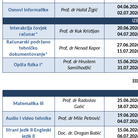
04.06.202
Osnovi informatike
Prof. dr Halid Žigić
02.07.202
IZ
Interakcija
čovjek
20.06.202
Prof. dr Kuk Kristijan
računar*
04.07.202
Računarski podržano
27.06.202
tehničko
Prof. dr Nenad Kapor
11.07.202
dokumentovanje*
Prof. dr Hrustem
15.06.202
Opšta fizika I*
Samilhodžić
31.07.202
II
Prof. dr Radoslav
25.06.202
Matematika III
Galić
18.07.202
19.06.202
Audio i video tehnike
Prof. dr Mile Petrović
04.07.202
Strani jezik II-Engleski
15.06.202
Doc. dr. Dragan Babić
jezik II
06.07.202