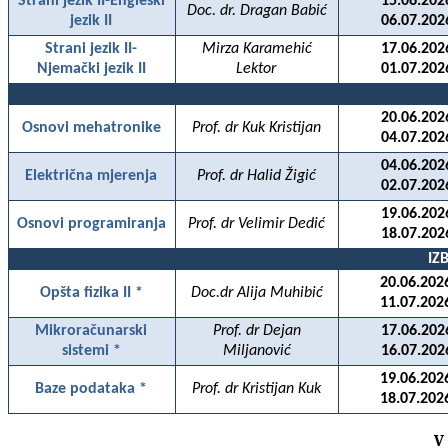
Strani jezik II-Engleski
15.06.202
Doc. dr. Dragan Babić
jezik II
06.07.202
Strani jezik II-
Mirza Karamehić
17.06.202
Njemački jezik II
Lektor
01.07.202
20.06.202
Osnovi mehatronike
Prof. dr Kuk Kristijan
04.07.202
04.06.202
Električna mjerenja
Prof. dr Halid Žigić
02.07.202
19.06.202
Osnovi programiranja
Prof. dr Velimir Dedić
18.07.202
IZ
20.06.202
Opšta fizika II *
Doc.dr Alija Muhibić
11.07.202
Mikroračunarski
Prof. dr Dejan
17.06.202
sistemi *
Miljanović
16.07.202
19.06.202
Baze podataka *
Prof. dr Kristijan Kuk
18.07.202
V