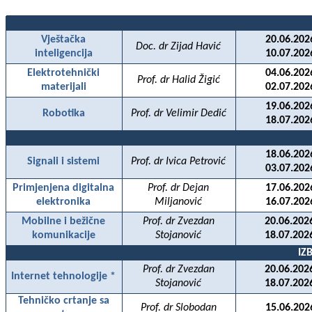
Vještačka
20.06.202
Doc. dr Zijad Havić
inteligencija
10.07.202
Elektrotehnički
04.06.202
Prof. dr Halid Žigić
materijali
02.07.202
19.06.202
Robotika
Prof. dr Velimir Dedić
18.07.202
18.06.202
Signali i sistemi
Prof. dr Ivica Petrović
03.07.202
Primjenjena digitalna
Prof. dr Dejan
17.06.202
elektronika
Miljanović
16.07.202
Mobilne i bežične
Prof. dr Zvezdan
20.06.202
komunikacije
Stojanović
18.07.202
IZ
Prof. dr Zvezdan
20.06.202
Internet tehnologije *
Stojanović
18.07.202
Tehničko crtanje sa
Prof. dr Slobodan
15.06.202