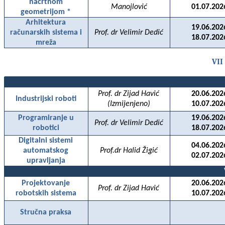
nacrtnom
Manojlović
01.07.202
geometrijom *
Arhitektura
19.06.202
računarskih sistema i
Prof. dr Velimir Dedić
18.07.202
mreža
VII
Prof. dr Zijad Havić
20.06.202
Industrijski roboti
(Izmijenjeno)
10.07.202
Programiranje u
19.06.202
Prof. dr Velimir Dedić
robotici
18.07.202
Digitalni sistemi
04.06.202
automatskog
Prof.dr Halid Žigić
02.07.202
upravljanja
Projektovanje
20.06.202
Prof. dr Zijad Havić
robotskih sistema
10.07.202
Stručna praksa