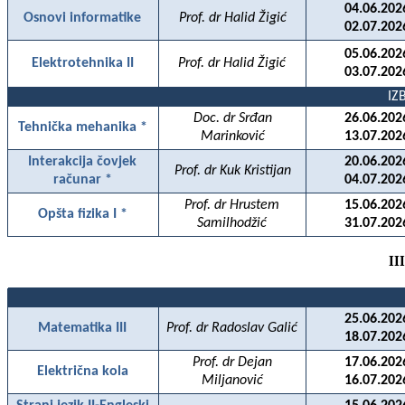
04.06.202
Osnovi informatike
Prof. dr Halid
Žigić
02.07.202
05.06.202
Elektrotehnika II
Prof. dr Halid
Žigić
03.07.202
IZ
Doc. dr Srđan
26.06.202
Tehnička mehanika *
Marinković
13.07.202
Interakcija čovjek
20.06.202
Prof. dr Kuk Kristijan
računar *
04.07.202
Prof. dr Hrustem
15.06.202
Opšta fizika I *
Samilhodžić
31.07.202
II
25.06.202
Matematika III
Prof. dr Radoslav Galić
18.07.202
Prof. dr Dejan
17.06.202
Električna kola
Miljanović
16.07.202