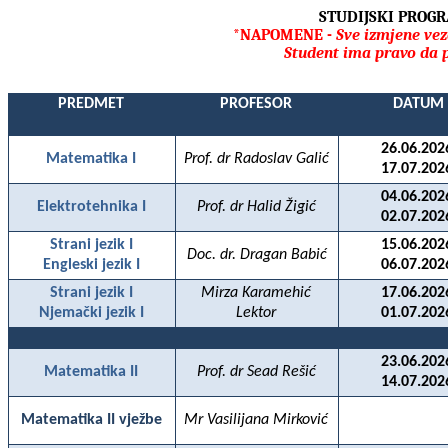
STUDIJSKI PROG
*NAPOMENE -
Sve izmjene vez
Student ima pravo da 
PREDMET
PROFESOR
DATUM
26.06.202
Matematika I
Prof. dr Radoslav Galić
17.07.202
04.06.202
Elektrotehnika I
Prof. dr Halid
Žigić
02.07.202
Strani jezik I
15.06.202
Doc. dr. Dragan Babić
Engleski jezik I
06.07.202
Strani jezik I
Mirza Karamehić
17.06.202
Njemački jezik I
Lektor
01.07.202
23.06.202
Matematika II
Prof. dr Sead Rešić
14.07.202
Matematika II vježbe
Mr Vasilijana Mirković