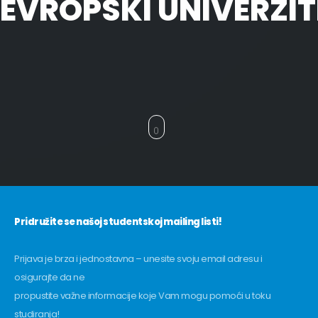
EVROPSKI UNIVERZIT
Pridružite se našoj studentskoj mailing listi!
Prijava je brza i jednostavna – unesite svoju email adresu i
osigurajte da ne
propustite važne informacije koje Vam mogu pomoći u toku
studiranja!