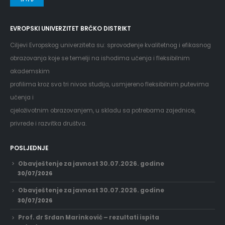
EVROPSKI UNIVERZITET BRČKO DISTRIKT
Ciljevi Evropskog univerziteta su: sprovođenje kvalitetnog i efikasnog
obrazovanja koje se temelji na ishodima učenja i fleksibilnim
akademskim
profilima kroz sva tri nivoa studija, usmjereno fleksibilnim putevima
učenja i
cjeloživotnim obrazovanjem, u skladu sa potrebama zajednice,
privrede i razvitka društva.
POSLJEDNJE
Obavještenje za javnost 30.07.2026. godine
30/07/2026
Obavještenje za javnost 30.07.2026. godine
30/07/2026
Prof. dr Srđan Marinković – rezultati ispita