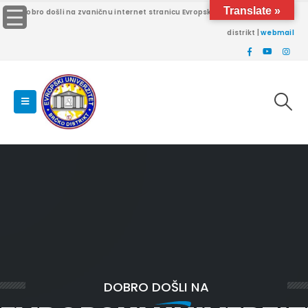
Translate »
Dobro došli na zvaničnu internet stranicu Evropskog univerziteta Brčko
distrikt |
webmail
DOBRO DOŠLI NA