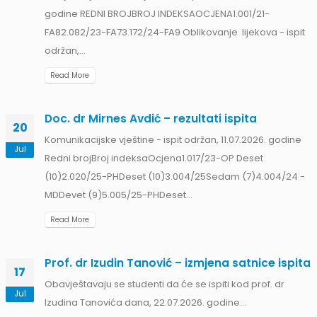
godine REDNI BROJBROJ INDEKSAOCJENA1.001/21-
FA82.082/23-FA73.172/24-FA9 Oblikovanje lijekova - ispit
održan,...
Read More
Doc. dr Mirnes Avdić – rezultati ispita
20
Komunikacijske vještine - ispit održan, 11.07.2026. godine
Jul
Redni brojBroj indeksaOcjena1.017/23-OP Deset
II
(10)2.020/25-PHDeset (10)3.004/25Sedam (7)4.004/24 -
am
MDDevet (9)5.005/25-PHDeset...
Read More
Prof. dr Izudin Tanović – izmjena satnice ispita
17
Obavještavaju se studenti da će se ispiti kod prof. dr
Jul
Izudina Tanovića dana, 22.07.2026. godine...