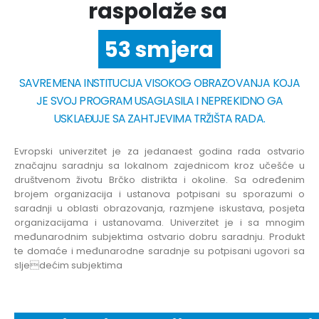
raspolaže sa
53 smjera
SAVREMENA INSTITUCIJA VISOKOG OBRAZOVANJA KOJA
JE SVOJ PROGRAM USAGLASILA I NEPREKIDNO GA
USKLAĐUJE SA ZAHTJEVIMA TRŽIŠTA RADA.
Evropski univerzitet je za jedanaest godina rada ostvario
značajnu saradnju sa lokalnom zajednicom kroz učešće u
društvenom životu Brčko distrikta i okoline. Sa određenim
brojem organizacija i ustanova potpisani su sporazumi o
saradnji u oblasti obrazovanja, razmjene iskustava, posjeta
organizacijama i ustanovama. Univerzitet je i sa mnogim
međunarodnim subjektima ostvario dobru saradnju. Produkt
te domaće i međunarodne saradnje su potpisani ugovori sa
sljedećim subjektima