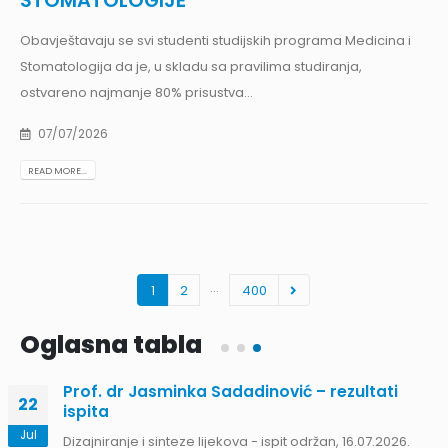
STOMATOLOGIJE
Obavještavaju se svi studenti studijskih programa Medicina i
Stomatologija da je, u skladu sa pravilima studiranja,
ostvareno najmanje 80% prisustva...
07/07/2026
READ MORE...
…
1
2
400
Oglasna tabla
Prof. dr Jasminka Sadadinović – rezultati
22
ispita
Jul
Dizajniranje i sinteze lijekova - ispit održan, 16.07.2026.