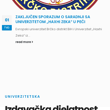
ZAKLJUČEN SPORAZUM O SARADNJI SA
01
UNIVERZITETOM „HAXHI ZEKA“ U PEĆI
Feb
Evropski univerzitet Brčko distrikt BiH i Univerzitet „Haxhi
Zeka“ iz...
read more
UNIVERZITETSKA
Izdavačka djelatnost