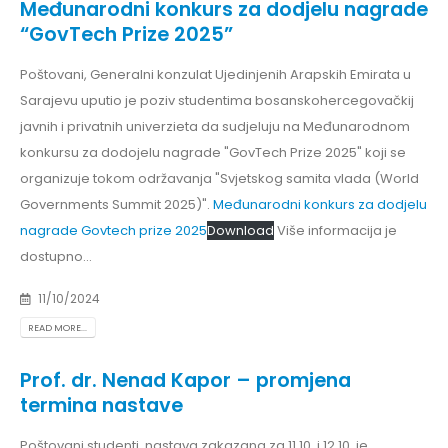
Međunarodni konkurs za dodjelu nagrade
“GovTech Prize 2025”
Poštovani, Generalni konzulat Ujedinjenih Arapskih Emirata u
Sarajevu uputio je poziv studentima bosanskohercegovačkij
javnih i privatnih univerzieta da sudjeluju na Međunarodnom
konkursu za dodojelu nagrade "GovTech Prize 2025" koji se
organizuje tokom održavanja "Svjetskog samita vlada (World
Governments Summit 2025)".
Međunarodni konkurs za dodjelu
nagrade Govtech prize 2025
Download
Više informacija je
dostupno...
11/10/2024
READ MORE...
Prof. dr. Nenad Kapor – promjena
termina nastave
Poštovani studenti, nastava zakazana za 11.10. i 12.10. je