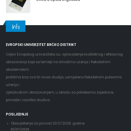
Info
EVROPSKI UNIVERZITET BRČKO DISTRIKT
Ciljevi Evropskog univerziteta su: sprovođenje kvalitetnog i efikasnog
obrazovanja koje se temelji na ishodima učenja i fleksibilnim
akademskim
profilima kroz sva tri nivoa studija, usmjereno fleksibilnim putevima
učenja i
cjeloživotnim obrazovanjem, u skladu sa potrebama zajednice,
privrede i razvitka društva.
POSLJEDNJE
Obavještenje za javnost 30.07.2026. godine
30/07/2026