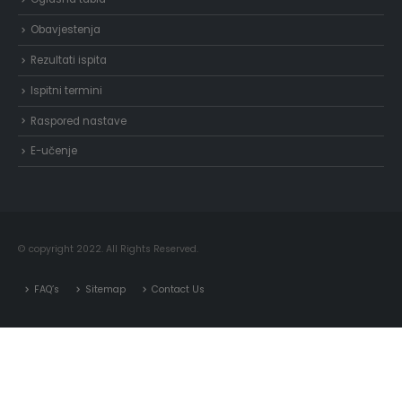
Obavjestenja
Rezultati ispita
Ispitni termini
Raspored nastave
E-učenje
© copyright 2022. All Rights Reserved.
FAQ’s
Sitemap
Contact Us