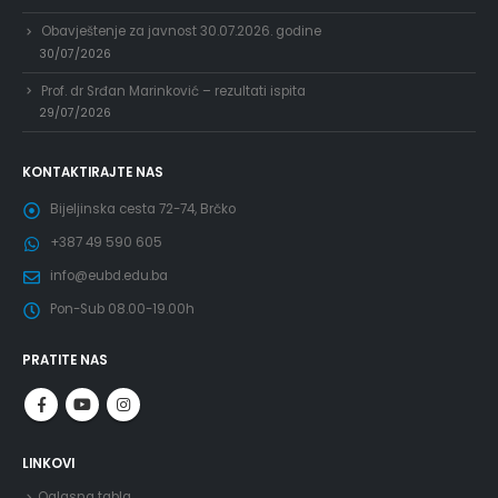
Obavještenje za javnost 30.07.2026. godine
30/07/2026
Prof. dr Srđan Marinković – rezultati ispita
29/07/2026
KONTAKTIRAJTE NAS
Bijeljinska cesta 72-74, Brčko
+387 49 590 605
info@eubd.edu.ba
Pon-Sub 08.00-19.00h
PRATITE NAS
LINKOVI
Oglasna tabla