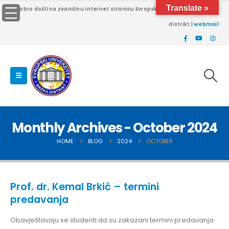
Translate »
Dobro došli na zvaničnu internet stranicu Evropskog univerziteta Brčko
distrikt |
webmail
Monthly Archives - October 2024
HOME
BLOG
2024
OCTOBER
Prof. dr. Kemal Brkić – termini
predavanja
Obavještavaju se studenti da su zakazani termini predavanja