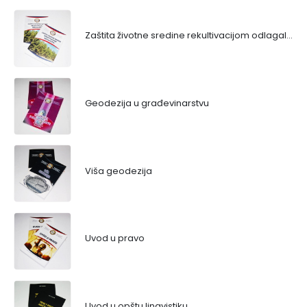
Zaštita životne sredine rekultivacijom odlagališta
Geodezija u građevinarstvu
Viša geodezija
Uvod u pravo
Uvod u opštu lingvistiku