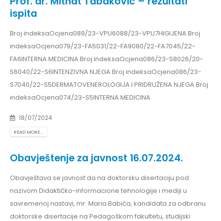
Prof. dr. Mithat Tabaković – rezultati
ispita
Broj indeksaOcjena089/23-VPU6088/23-VPU7HIGIJENA Broj
indeksaOcjena079/23-FA5031/22-FA9080/22-FA7045/22-
FA6INTERNA MEDICINA Broj indeksaOcjena086/23-S8026/20-
S6040/22-S6INTENZIVNA NJEGA Broj indeksaOcjena086/23-
S7040/22-S5DERMATOVENEROLOGIJA I PRIDRUŽENA NJEGA Broj
indeksaOcjena074/23-S5INTERNA MEDICINA
18/07/2024
READ MORE...
Obavještenje za javnost 16.07.2024.
Obavještava se javnost da na doktorsku disertaciju pod
nazivom Didaktičko-informacione tehnologije i mediji u
savremenoj nastavi, mr. Maria Babića, kandidata za odbranu
doktorske disertacije na Pedagoškom fakultetu, studijski