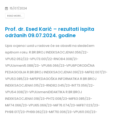
15/07/2024
READ MORE...
Prof. dr. Esed Karić – rezultati ispita
održanih 09.07.2024. godine
Upis ocjena i uvid u radove će se obaviti na sledećem
ispitnom roku. R.BR.BROJ INDEKSAOCJENA1.056/22-
VPU52.052/22-VPU73.001/22-RNO84.008/21-
VPUUsmeni5.088/23- VPU66.066/23-VPU6PORODIČNA
PEDAGOGIJA R.BR.BROJ INDEKSAOCJENA1.091/23-MiF92.007/21-
VPU53.085/23-MiF5PEDAGOŠKA INFORMATIKA R.BR.BROJ
INDEKSAOCJENA1.015/23-RND82.045/23-INT73.056/22-
VPU54.008/21-VPUUsmeniDIDAKTIKA R.BR.BROJ
INDEKSAOCJENA1.018/23-PH72.008/23-MiF63.085/23-
MiF74.066/23-VPU65.069/23-MiF76.074/23-MiF87.023/23-
PH98.017/23-PH99.062/23-MiF710.006/23-VPU611.010/23-