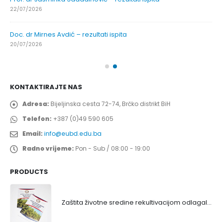
22/07/2026
Doc. dr Mirnes Avdić – rezultati ispita
20/07/2026
KONTAKTIRAJTE NAS
Adresa:
Bijeljinska cesta 72-74, Brčko distrikt BiH
Telefon:
+387 (0)49 590 605
Email:
info@eubd.edu.ba
Radno vrijeme:
Pon - Sub / 08:00 - 19:00
PRODUCTS
Zaštita životne sredine rekultivacijom odlagališta