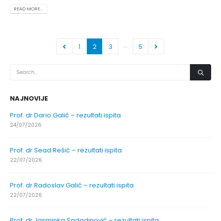
READ MORE...
…
1
2
3
5
NAJNOVIJE
Prof. dr Dario Galić – rezultati ispita
24/07/2026
Prof. dr Sead Rešić – rezultati ispita
22/07/2026
Prof. dr Radoslav Galić – rezultati ispita
22/07/2026
Prof. dr Jasminka Sadadinović – rezultati ispita