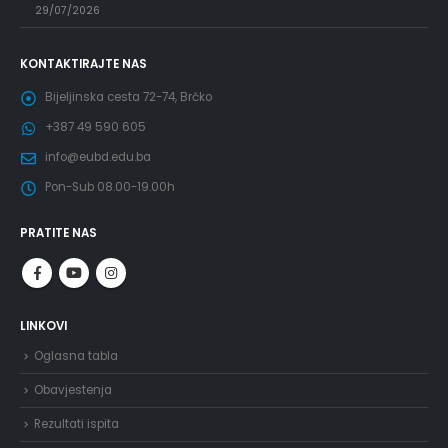
29/07/2026
KONTAKTIRAJTE NAS
Bijeljinska cesta 72-74, Brčko
+387 49 590 605
info@eubd.edu.ba
Pon-Sub 08.00-19.00h
PRATITE NAS
LINKOVI
Oglasna tabla
Obavjestenja
Rezultati ispita