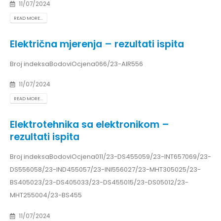
11/07/2024
READ MORE...
Električna mjerenja – rezultati ispita
Broj indeksaBodoviOcjena066/23-AIR556
11/07/2024
READ MORE...
Elektrotehnika sa elektronikom –
rezultati ispita
Broj indeksaBodoviOcjena011/23-DS455059/23-INT657069/23-
DS556058/23-IND455057/23-INI556027/23-MHT305025/23-
BS405023/23-DS405033/23-DS455015/23-DS05012/23-
MHT255004/23-BS455
11/07/2024