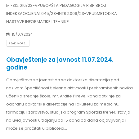
MiF812.016/23-VPU5OPŠTA PEDAGOGIJA R.BR.BROJ
INDEKSAOCJENA1.045/23-INT62.009/23-VPU5METODIKA
NASTAVE INFORMATIKE I TEHNIKE
15/07/2024
READ MORE...
Obavještenje za javnost 11.07.2024.
godine
Obavještava se javnost da se doktorska disertacija pod
nazivom Specifičnost tjelesne aktivnosti i prehrambenih navika
učenika srednje škole, mr. Ardite Pireve, kandidatkinje za
odbranu doktorske disertacije na Fakultetu za medicinu,
farmaciju i zdravstvo, studijski program Sportski trener, stavlja
na uvid javnosti u trajanju od 15 dana od dana objavljivanja i
može se pročitati u biblioteci...