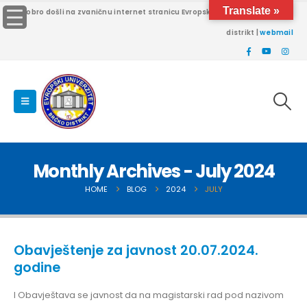
Translate »
Dobro došli na zvaničnu internet stranicu Evropskog univerziteta Brčko
distrikt |
webmail
Monthly Archives - July 2024
HOME
BLOG
2024
JULY
Obavještenje za javnost 20.07.2024.
godine
I Obavještava se javnost da na magistarski rad pod nazivom