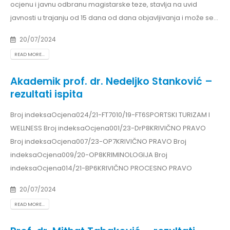
ocjenu i javnu odbranu magistarske teze, stavlja na uvid
javnosti u trajanju od 15 dana od dana objavljivanja i može se...
20/07/2024
READ MORE...
Akademik prof. dr. Nedeljko Stanković –
rezultati ispita
Broj indeksaOcjena024/21-FT7010/19-FT6SPORTSKI TURIZAM I
WELLNESS Broj indeksaOcjena001/23-DrP8KRIVIČNO PRAVO
Broj indeksaOcjena007/23-OP7KRIVIČNO PRAVO Broj
indeksaOcjena009/20-OP8KRIMINOLOGIJA Broj
indeksaOcjena014/21-BP6KRIVIČNO PROCESNO PRAVO
20/07/2024
READ MORE...