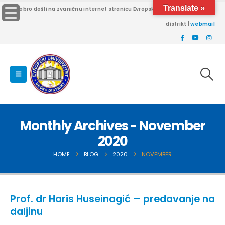
Translate »
Dobro došli na zvaničnu internet stranicu Evropskog univerziteta Brčko
distrikt |
webmail
Monthly Archives - November
2020
HOME
BLOG
2020
NOVEMBER
Prof. dr Haris Huseinagić – predavanje na
daljinu