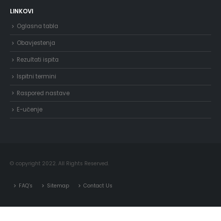
LINKOVI
Oglasna tabla
Obavjestenja
Rezultati ispita
Ispitni termini
Raspored nastave
E-učenje
© copyright 2022. All Rights Reserved.
FAQ’s
Sitemap
Contact Us