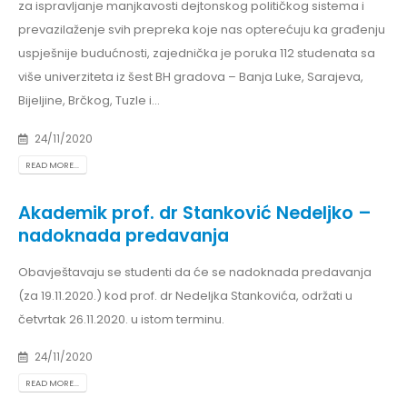
za ispravljanje manjkavosti dejtonskog političkog sistema i
prevazilaženje svih prepreka koje nas opterećuju ka građenju
uspješnije budućnosti, zajednička je poruka 112 studenata sa
više univerziteta iz šest BH gradova – Banja Luke, Sarajeva,
Bijeljine, Brčkog, Tuzle i...
24/11/2020
READ MORE...
Akademik prof. dr Stanković Nedeljko –
nadoknada predavanja
Obavještavaju se studenti da će se nadoknada predavanja
(za 19.11.2020.) kod prof. dr Nedeljka Stankovića, održati u
četvrtak 26.11.2020. u istom terminu.
24/11/2020
READ MORE...