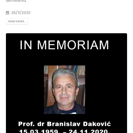
terminima.
26/11/2020
READ MORE...