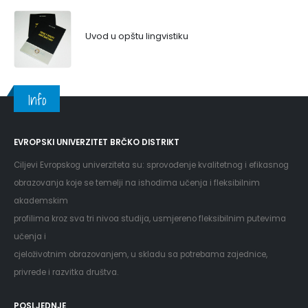
Uvod u opštu lingvistiku
Info
EVROPSKI UNIVERZITET BRČKO DISTRIKT
Ciljevi Evropskog univerziteta su: sprovođenje kvalitetnog i efikasnog
obrazovanja koje se temelji na ishodima učenja i fleksibilnim
akademskim
profilima kroz sva tri nivoa studija, usmjereno fleksibilnim putevima
učenja i
cjeloživotnim obrazovanjem, u skladu sa potrebama zajednice,
privrede i razvitka društva.
POSLJEDNJE