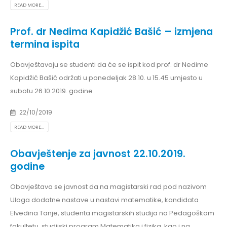
READ MORE...
Prof. dr Nedima Kapidžić Bašić – izmjena
termina ispita
Obavještavaju se studenti da će se ispit kod prof. dr Nedime
Kapidžić Bašić održati u ponedeljak 28.10. u 15.45 umjesto u
subotu 26.10.2019. godine
22/10/2019
READ MORE...
Obavještenje za javnost 22.10.2019.
godine
Obavještava se javnost da na magistarski rad pod nazivom
Uloga dodatne nastave u nastavi matematike, kandidata
Elvedina Tanje, studenta magistarskih studija na Pedagoškom
fakultetu, studijski program Matematika i fizika, kao i na