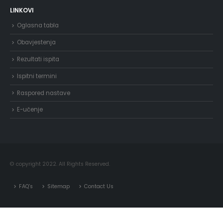
LINKOVI
Oglasna tabla
Obavjestenja
Rezultati ispita
Ispitni termini
Raspored nastave
E-učenje
© copyright 2022. All Rights Reserved.
FAQ’s
Sitemap
Contact Us