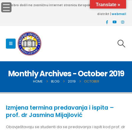
Translate »
Dobro došli na zvaničnu internet stranicu Evropskog univerziteta Brčko
distrikt |
webmail
Monthly Archives - October 2019
HOME
BLOG
2019
OCTOBER
Izmjena termina predavanja i ispita –
prof. dr Jasmina Mijajlović
Obavještavaju se studenti da se predavanja i ispiti kod prof. dr