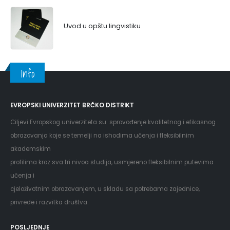
Uvod u opštu lingvistiku
Info
EVROPSKI UNIVERZITET BRČKO DISTRIKT
Ciljevi Evropskog univerziteta su: sprovođenje kvalitetnog i efikasnog
obrazovanja koje se temelji na ishodima učenja i fleksibilnim
akademskim
profilima kroz sva tri nivoa studija, usmjereno fleksibilnim putevima
učenja i
cjeloživotnim obrazovanjem, u skladu sa potrebama zajednice,
privrede i razvitka društva.
POSLJEDNJE