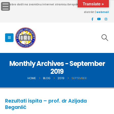
Translate »
Dobro došli na zvaničnu internet stranicu Evropskog univerziteta Brčko
distrikt |
webmail
Monthly Archives - September
2019
HOME
BLOG
2019
SEPTEMBER
Rezultati ispita – prof. dr Azijada
Beganlić