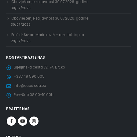
Obavještenje za javnost 30.07.2026. godine
30/07/2026
Obavještenje za javnost 30.07.2026. godine
30/07/2026
Prof. dr Srđan Marinković – rezultati ispita
29/07/2026
KONTAKTIRAJTE NAS
Bijeljinska cesta 72-74, Brčko
+387 49 590 605
info@eubd.edu.ba
Pon-Sub 08.00-19.00h
PRATITE NAS