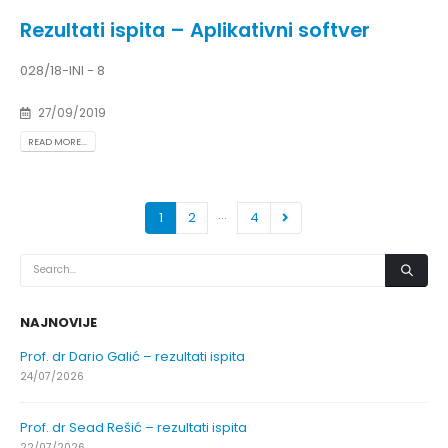
Rezultati ispita – Aplikativni softver
028/18-INI - 8
27/09/2019
READ MORE...
…
1
2
4
NAJNOVIJE
Prof. dr Dario Galić – rezultati ispita
24/07/2026
Prof. dr Sead Rešić – rezultati ispita
22/07/2026