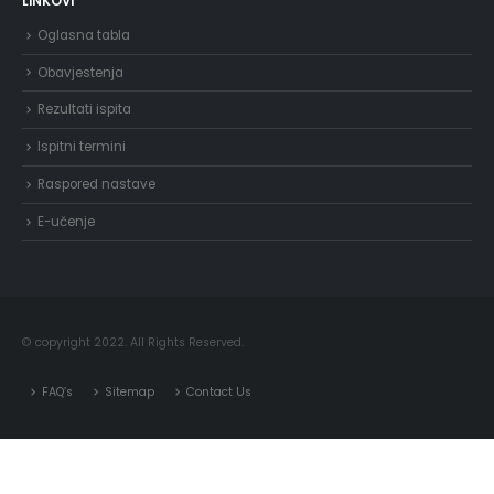
LINKOVI
Oglasna tabla
Obavjestenja
Rezultati ispita
Ispitni termini
Raspored nastave
E-učenje
© copyright 2022. All Rights Reserved.
FAQ’s
Sitemap
Contact Us