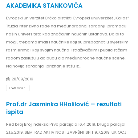
AKADEMIKA STANKOVIĆA
Evropski univerzitet Brčko distrikt i Evropski unuverzitet „Kallos“
Ttuzla intenzivno rade na međunarodnoj saradnji i promociji
naših Univerziteta kao značajnih naučnih ustanova. Da bi to
mogli, trebamo imati i naučnike koji su prepoznati u svjetskim
razmjerima i koji svojim naučno-istraživačkim i publicističkim
radom zaslužuju da budu dio međunarodne naučne scene.
Najnovija saradnja i priznanje stižu iz...
28/09/2019
READ MORE...
Prof.dr Jasminka HHalilović – rezultati
ispita
Red broj Broj indeksa Prva parcijala 16.4.2019. Druga parcijal
21.5.2019. SEM. RAD AKTIV NOST ZAVRŠNI ISPIT 9.7.2019. UK OCJ