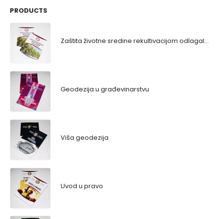
PRODUCTS
Zaštita životne sredine rekultivacijom odlagališta
Geodezija u građevinarstvu
Viša geodezija
Uvod u pravo