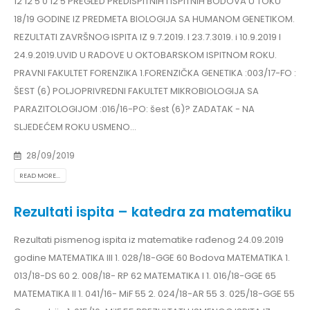
12 12 5 0 12 5 PREGLED PREDISPITNIH I ISPITNIH BODOVA U TOKU
18/19 GODINE IZ PREDMETA BIOLOGIJA SA HUMANOM GENETIKOM.
REZULTATI ZAVRŠNOG ISPITA IZ 9.7.2019. I 23.7.3019. i 10.9.2019 I
24.9.2019.UVID U RADOVE U OKTOBARSKOM ISPITNOM ROKU.
PRAVNI FAKULTET FORENZIKA 1.FORENZIČKA GENETIKA :003/17-FO :
ŠEST (6) POLJOPRIVREDNI FAKULTET MIKROBIOLOGIJA SA
PARAZITOLOGIJOM :016/16-PO: šest (6)? ZADATAK - NA
SLJEDEĆEM ROKU USMENO...
28/09/2019
READ MORE...
Rezultati ispita – katedra za matematiku
Rezultati pismenog ispita iz matematike rađenog 24.09.2019
godine MATEMATIKA III 1. 028/18-GGE 60 Bodova MATEMATIKA 1.
013/18-DS 60 2. 008/18- RP 62 MATEMATIKA I 1. 016/18-GGE 65
MATEMATIKA II 1. 041/16- MiF 55 2. 024/18-AR 55 3. 025/18-GGE 55