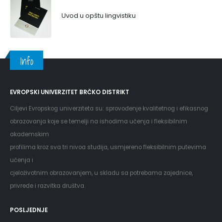
Uvod u opštu lingvistiku
Info
EVROPSKI UNIVERZITET BRČKO DISTRIKT
Ciljevi Evropskog univerziteta su: sprovođenje kvalitetnog i efikasnog
obrazovanja koje se temelji na ishodima učenja i fleksibilnim
akademskim
profilima kroz sva tri nivoa studija, usmjereno fleksibilnim putevima
učenja i
cjeloživotnim obrazovanjem, u skladu sa potrebama zajednice,
privrede i razvitka društva.
POSLJEDNJE