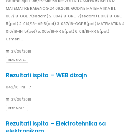
Geometrija 1. 015/16-MiIF 55 RREZULTATI USMENOG ISPITA IZ
MATEMATIKE RAĐENOG 24.09.2019. GODINE MATEMATIKA II 1.
007/18-GGE 7(sedam) 2. 004/18-GRO 7(sedam) 1. 018/18-GRO
5(pet) 2. 014/18- AR 5(pet) 3. 037/18-GGE 5(pet) MATEMATIKA 4.
010/18-INI 5(pet) 5. 005/18-RR 5(pet) 6. 011/18-RR 5(pet)
Usmeni...
27/09/2019
READ MORE...
Rezultati ispita – WEB dizajn
042/16-INI - 7
27/09/2019
READ MORE...
Rezultati ispita – Elektrotehnika sa
elektronikom