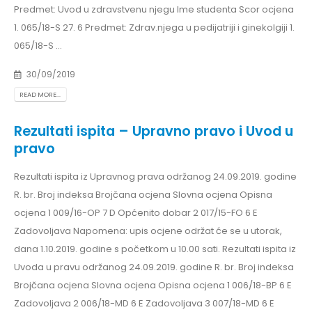
Predmet: Uvod u zdravstvenu njegu Ime studenta Scor ocjena
1. 065/18-S 27. 6 Predmet: Zdrav.njega u pedijatriji i ginekolgiji 1.
065/18-S ...
30/09/2019
READ MORE...
Rezultati ispita – Upravno pravo i Uvod u
pravo
Rezultati ispita iz Upravnog prava održanog 24.09.2019. godine
R. br. Broj indeksa Brojčana ocjena Slovna ocjena Opisna
ocjena 1 009/16-OP 7 D Općenito dobar 2 017/15-FO 6 E
Zadovoljava Napomena: upis ocjene održat će se u utorak,
dana 1.10.2019. godine s početkom u 10.00 sati. Rezultati ispita iz
Uvoda u pravu održanog 24.09.2019. godine R. br. Broj indeksa
Brojčana ocjena Slovna ocjena Opisna ocjena 1 006/18-BP 6 E
Zadovoljava 2 006/18-MD 6 E Zadovoljava 3 007/18-MD 6 E