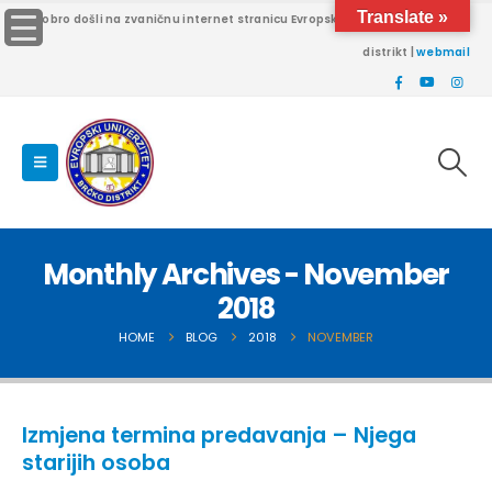
Translate »
Dobro došli na zvaničnu internet stranicu Evropskog univerziteta Brčko
distrikt |
webmail
Monthly Archives - November
2018
HOME
BLOG
2018
NOVEMBER
Izmjena termina predavanja – Njega
starijih osoba