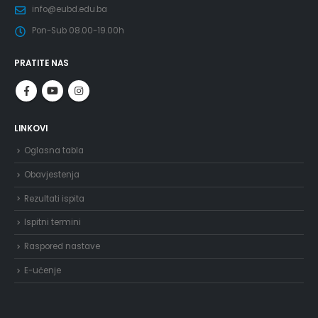
info@eubd.edu.ba
Pon-Sub 08.00-19.00h
PRATITE NAS
LINKOVI
Oglasna tabla
Obavjestenja
Rezultati ispita
Ispitni termini
Raspored nastave
E-učenje