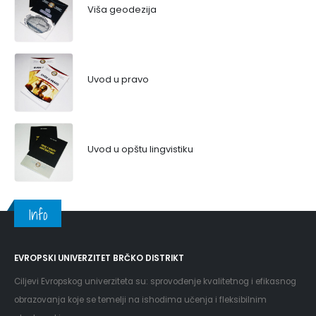
Viša geodezija
Uvod u pravo
Uvod u opštu lingvistiku
Info
EVROPSKI UNIVERZITET BRČKO DISTRIKT
Ciljevi Evropskog univerziteta su: sprovođenje kvalitetnog i efikasnog
obrazovanja koje se temelji na ishodima učenja i fleksibilnim