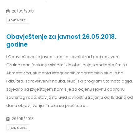
28/05/2018
READ MORE...
Obavještenje za javnost 26.05.2018.
godine
I Obavještava se javnost da se završni rad pod nazivom
Oralne manifestacije sistemskih oboljenja, kandidata Emira
Ahmetovića, studenta integrisanih magistarskih studija na
Fakultetu zdravstvenih nauka, studijski program Stomatologija,
zajedno sa izvještajem Komisije za ocjenu i javnu odbranu
završnog rada, stavlja na uvid javnosti u trajanju od 15 dana od
dana objavljivanja i može se pročitati u...
26/05/2018
READ MORE...