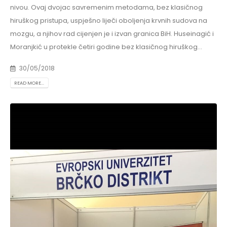
nivou. Ovaj dvojac savremenim metodama, bez klasičnog
hiruškog pristupa, uspješno liječi oboljenja krvnih sudova na
mozgu, a njihov rad cijenjen je i izvan granica BiH. Huseinagić i
Moranjkić u protekle četiri godine bez klasičnog hiruškog...
30/05/2018
READ MORE...