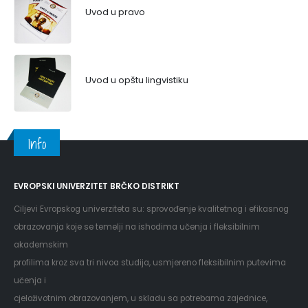
Uvod u pravo
Uvod u opštu lingvistiku
Info
EVROPSKI UNIVERZITET BRČKO DISTRIKT
Ciljevi Evropskog univerziteta su: sprovođenje kvalitetnog i efikasnog
obrazovanja koje se temelji na ishodima učenja i fleksibilnim
akademskim
profilima kroz sva tri nivoa studija, usmjereno fleksibilnim putevima
učenja i
cjeloživotnim obrazovanjem, u skladu sa potrebama zajednice,