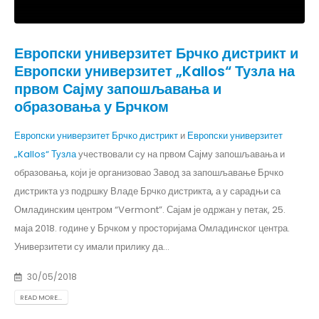
Европски универзитет Брчко дистрикт и
Европски универзитет „Kallos“ Тузла на
првом Сајму запошљавања и
образовања у Брчком
Европски универзитет Брчко дистрикт
и
Европски универзитет
„Kallos“ Тузла
учествовали су на првом Сајму запошљавања и
образовања, који је организовао Завод за запошљавање Брчко
дистрикта уз подршку Владе Брчко дистрикта, а у сарадњи са
Омладинским центром “Vermont”. Сајам је одржан у петак, 25.
маја 2018. године у Брчком у просторијама Омладинског центра.
Универзитети су имали прилику да...
30/05/2018
READ MORE...