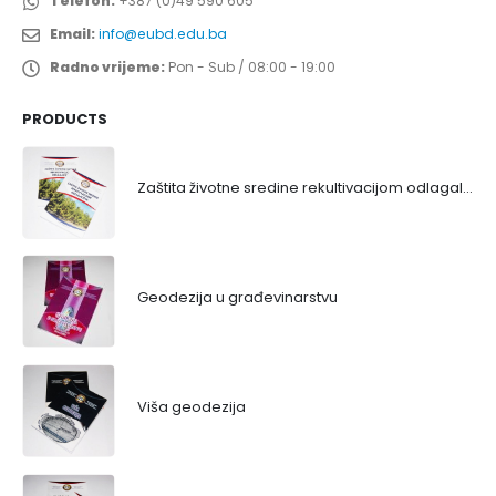
Telefon:
+387 (0)49 590 605
Email:
info@eubd.edu.ba
Radno vrijeme:
Pon - Sub / 08:00 - 19:00
PRODUCTS
Zaštita životne sredine rekultivacijom odlagališta
Geodezija u građevinarstvu
Viša geodezija