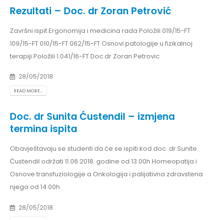
Rezultati – Doc. dr Zoran Petrović
Završni ispit Ergonomija i medicina rada Položili 019/15-FT
109/15-FT 010/15-FT 062/15-FT Osnovi patologije u fizikalnoj
terapiji Položili 1.041/16-FT Doc.dr Zoran Petrovic
28/05/2018
READ MORE...
Doc. dr Sunita Ćustendil – izmjena
termina ispita
Obavještavaju se studenti da će se ispiti kod doc. dr Sunite
Ćustendil održati 11.06.2018. godine od 13.00h Homeopatija i
Osnove transfuziologije a Onkologija i palijativna zdravstena
njega od 14.00h
28/05/2018