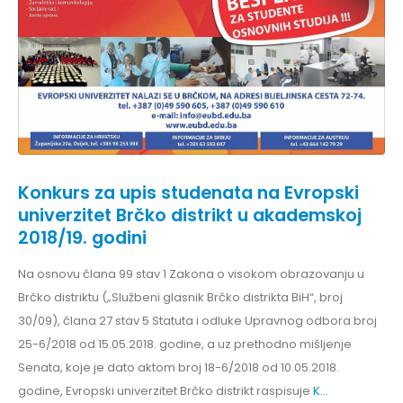
Konkurs za upis studenata na Evropski
univerzitet Brčko distrikt u akademskoj
2018/19. godini
Na osnovu člana 99 stav 1 Zakona o visokom obrazovanju u
Brčko distriktu („Službeni glasnik Brčko distrikta BiH“, broj
30/09), člana 27 stav 5 Statuta i odluke Upravnog odbora broj
25-6/2018 od 15.05.2018. godine, a uz prethodno mišljenje
Senata, koje je dato aktom broj 18-6/2018 od 10.05.2018.
godine, Evropski univerzitet Brčko distrikt raspisuje
K...