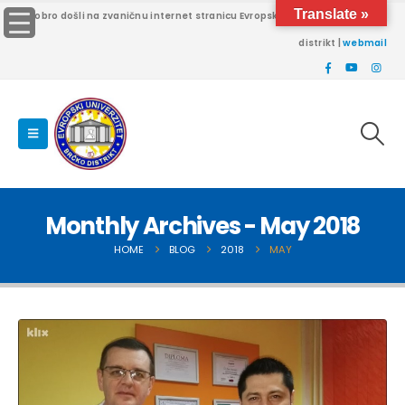
Translate »
Dobro došli na zvaničnu internet stranicu Evropskog univerziteta Brčko
distrikt |
webmail
Monthly Archives - May 2018
HOME
BLOG
2018
MAY