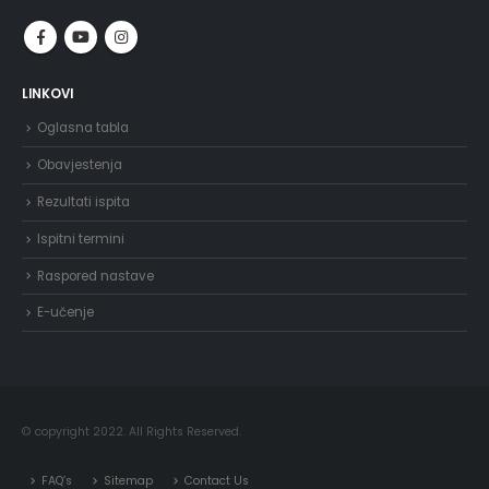
LINKOVI
Oglasna tabla
Obavjestenja
Rezultati ispita
Ispitni termini
Raspored nastave
E-učenje
© copyright 2022. All Rights Reserved.
FAQ’s
Sitemap
Contact Us