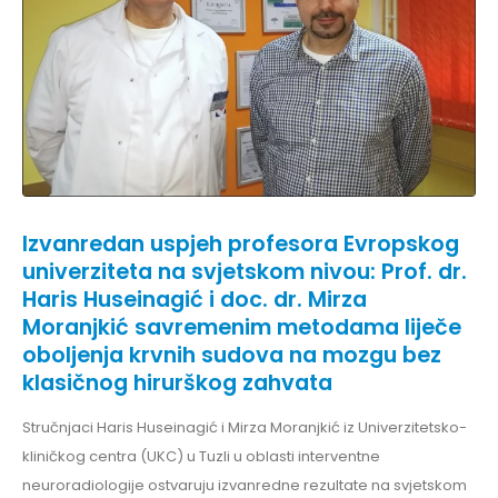
Izvanredan uspjeh profesora Evropskog
univerziteta na svjetskom nivou: Prof. dr.
Haris Huseinagić i doc. dr. Mirza
Moranjkić savremenim metodama liječe
oboljenja krvnih sudova na mozgu bez
klasičnog hirurškog zahvata
Stručnjaci Haris Huseinagić i Mirza Moranjkić iz Univerzitetsko-
kliničkog centra (UKC) u Tuzli u oblasti interventne
neuroradiologije ostvaruju izvanredne rezultate na svjetskom