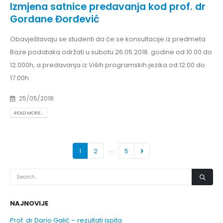
Izmjena satnice predavanja kod prof. dr
Gordane Đorđević
Obavještavaju se studenti da će se konsultacije iz predmeta
Baze podataka održati u subotu 26.05.2018. godine od 10.00 do
12.000h, a predavanja iz Viših programskih jezika od 12.00 do
17.00h
25/05/2018
READ MORE...
…
1
2
5
NAJNOVIJE
Prof. dr Dario Galić – rezultati ispita