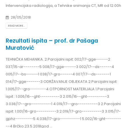
Intervencijska radiologija, a Tehnike snimanja CT, MR od 12.00h
28/05/2018
READ MORE...
Rezultati ispita – prof. dr Pašaga
Muratović
TEHNIČKA MEHANIKA. 2.Parcijalni ispit: 002/17-gge------2
037/15-ar--------5 008/17-gge------3 002/17--ds------4
005/17--bs------1 038/17-gro------4 007/17--ds-------1
014/17-gge-------3 ODRŽAVANJE OBJEKATA 2.Parcijalni ispit:
1.005/17--gro--------4 OTPORNOST MATERIJALA 1.Parcijalni
ispit : 1.006/16--ght----------3 2.015/16--ght----------3
3.038/17--gro----------1 4.019/17--gro----------3 2.Parcijalni
ispit: 1.001/16-gro----------3 2.019/17-gro----------3 3.015/17-
gphz---------5 4.038/17-gro----------1 5.002/16-ght--------
--4 Brčko.23.5.2018god ...