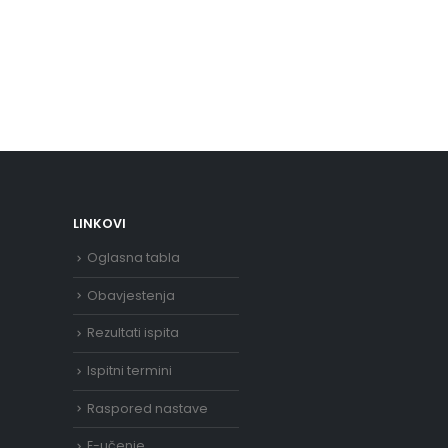
LINKOVI
Oglasna tabla
Obavjestenja
Rezultati ispita
Ispitni termini
Raspored nastave
E-učenje