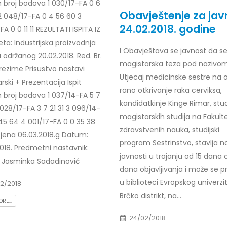
 broj bodova 1 030/17-FA 0 6
Obavještenje za jav
2 048/17-FA 0 4 56 60 3
24.02.2018. godine
FA 0 0 11 11 REZULTATI ISPITA IZ
a: Industrijska proizvodnja
I Obavještava se javnost da s
a održanog 20.02.2018. Red. Br.
magistarska teza pod nazivo
rezime Prisustvo nastavi
Utjecaj medicinske sestre na o
ski + Prezentacija Ispit
rano otkrivanje raka cerviksa,
 broj bodova 1 037/14-FA 5 7
kandidatkinje Kinge Rimar, stu
 028/17-FA 3 7 21 31 3 096/14-
magistarskih studija na Fakult
45 64 4 001/17-FA 0 0 35 38
zdravstvenih nauka, studijski
cjena 06.03.2018.g Datum:
program Sestrinstvo, stavlja n
018. Predmetni nastavnik:
javnosti u trajanju od 15 dana 
r. Jasminka Sadadinović
dana objavljivanja i može se pr
u biblioteci Evropskog univerzi
2/2018
Brčko distrikt, na...
RE...
24/02/2018