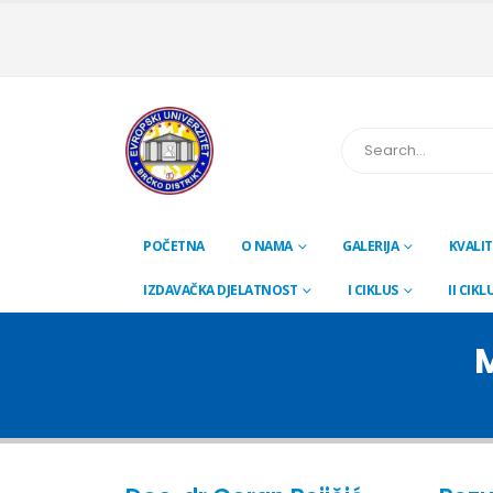
POČETNA
O NAMA
GALERIJA
KVALIT
IZDAVAČKA DJELATNOST
I CIKLUS
II CIKL
M