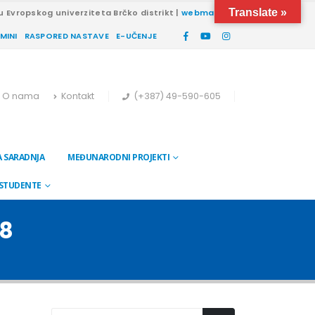
Translate »
u Evropskog univerziteta Brčko distrikt |
webmail
RMINI
RASPORED NASTAVE
E-UČENJE
O nama
Kontakt
(+387) 49-590-605
 SARADNJA
MEĐUNARODNI PROJEKTI
 STUDENTE
18