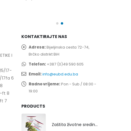
spita
Prof. dr Esed 
25/07/2026
KONTAKTIRAJTE NAS
Adresa:
Bijeljinska cesta 72-74,
Brčko distrikt BiH
ETIKE I
Telefon:
+387 (0)49 590 605
25/17-
Email:
info@eubd.edu.ba
/17fa 6
Radno vrijeme:
Pon - Sub / 08:00 -
 8
19:00
-ft 8
ft 7
PRODUCTS
Zaštita životne sredine rekultivacijom odlagališta