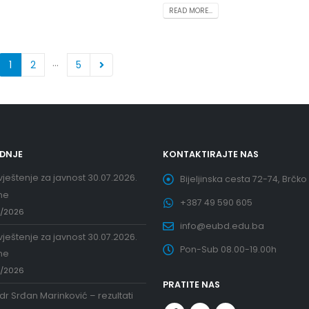
READ MORE...
…
1
2
5
EDNJE
KONTAKTIRAJTE NAS
ještenje za javnost 30.07.2026.
Bijeljinska cesta 72-74, Brčko
ne
+387 49 590 605
7/2026
info@eubd.edu.ba
ještenje za javnost 30.07.2026.
Pon-Sub 08.00-19.00h
ne
7/2026
PRATITE NAS
 dr Srđan Marinković – rezultati