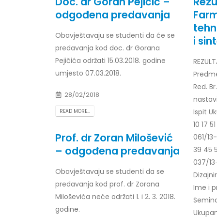
Doc. dr Goran Pejičić –
Rezul
odgođena predavanja
Far
tehn
Obavještavaju se studenti da će se
i sin
predavanja kod doc. dr Gorana
Obavještenje za javnost 30.07.2026.
Prof. d
godine
24/07/2
Pejičića održati 15.03.2018. godine
REZULTA
30/07/2026
umjesto 07.03.2018.
Predme
Prof. d
Red. Br
Obavještenje za javnost 30.07.2026.
22/07/2
28/02/2018
nastav
godine
Ispit 
READ MORE...
30/07/2026
Prof. d
10 17 5
ispita
Prof. dr Zoran Milošević
Prof. dr Srđan Marinković – rezultati
061/13-
22/07/2
ispita
– odgođena predavanja
39 45 5
29/07/2026
Prof. 
037/13
rezultat
Obavještavaju se studenti da se
Dizajni
Prof. dr Azijada Beganlić – rezultati
22/07/2
predavanja kod prof. dr Zorana
Ime i p
ispita
Miloševića neće održati 1. i 2. 3. 2018.
Seminar
29/07/2026
Doc. dr
godine.
Ukupan
20/07/2