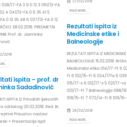
27/02/2018
Prof. dr Esed Karić – rezultati i
 028/17-FA 3 9 0 12 3 061/13-FA
25/07/2026
READ MORE...
62 4 041/13-FA 0 6 35 41 5
FA 0 13 35 48 6 037/13-FA 0 12
Rezultati ispita iz
BRČKO 28.02.2018. PREDMETNI
Medicinske etike i
NIK Prof. dr. Jasminka
Balneologije
nović
REZULTATI ISPITA IZ MEDICINSKE 
2/2018
BALNEOLOGIJE 15.02.2018. Brčko
RE...
Medicinska etika 014/17-ft 6 0
ft 6 102/15-ft 6 024/17fa 6 039
tati ispita – prof. dr
015/17-s 6 012/17-s 5 021/17-ra
inka Sadadinović
013/17-ft 7 Balneologija 088/15
108/15-ft 7 072/14-ft 8 109/15-
TI ISPITA IZ Prirodnih ljekovitih
a održanog 20.02.2018. Red. Br.
26/02/2018
rezime Prisustvo nastavi
READ MORE...
ski + Prezentacija Ispit