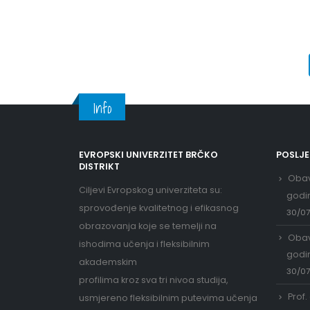
Info
EVROPSKI UNIVERZITET BRČKO
POSLJ
DISTRIKT
Obav
Ciljevi Evropskog univerziteta su:
godi
sprovođenje kvalitetnog i efikasnog
30/0
obrazovanja koje se temelji na
Obav
ishodima učenja i fleksibilnim
godi
akademskim
30/0
profilima kroz sva tri nivoa studija,
Prof.
usmjereno fleksibilnim putevima učenja