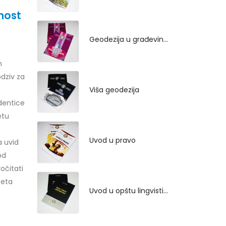
nost
Geodezija u građevinarstvu
e
m
dziv za
Viša geodezija
dentice
etu
Uvod u pravo
a uvid
od
očitati
teta
Uvod u opštu lingvistiku