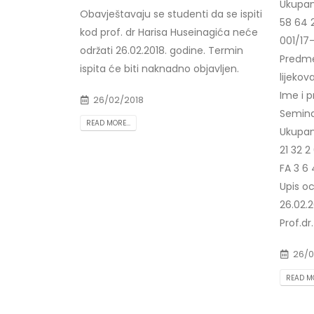
Ukupan
Obavještavaju se studenti da se ispiti
58 64 
kod prof. dr Harisa Huseinagića neće
001/17-
održati 26.02.2018. godine. Termin
Predmet
ispita će biti naknadno objavljen.
lijekov
Ime i p
26/02/2018
Seminar
READ MORE...
Ukupan
21 32 2
FA 3 6 
Upis o
26.02.2
Prof.d
26/0
READ MO