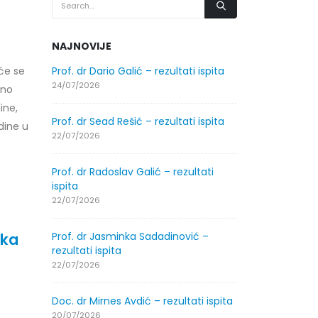
NAJNOVIJE
će se
.2026.
Prof. dr Dario Galić – rezultati ispita
Obavještenje
godine
24/07/2026
vno
30/07/2026
ine,
Prof. dr Sead Rešić – rezultati ispita
dine u
.2026.
Obavještenje
22/07/2026
godine
30/07/2026
Prof. dr Radoslav Galić – rezultati
ispita
ltati
Prof. dr Srđa
22/07/2026
ispita
29/07/2026
ika
Prof. dr Jasminka Sadadinović –
rezultati ispita
ltati
Prof. dr Azij
22/07/2026
ispita
29/07/2026
Doc. dr Mirnes Avdić – rezultati ispita
20/07/2026