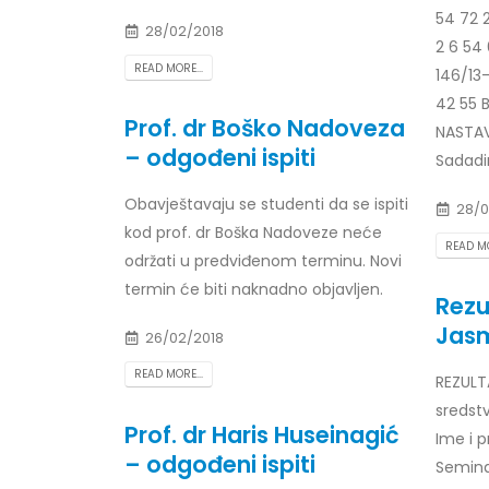
Prof. dr Esed Karić – rezultati ispita
54 72 2
28/02/2018
25/07/2026
2 6 54 
READ MORE...
146/13-
42 55 
Prof. dr Boško Nadoveza
NASTAV
– odgođeni ispiti
Sadadi
Obavještavaju se studenti da se ispiti
28/0
kod prof. dr Boška Nadoveze neće
READ MO
održati u predviđenom terminu. Novi
termin će biti naknadno objavljen.
Rezul
Jasm
26/02/2018
READ MORE...
REZULTA
sredstv
Prof. dr Haris Huseinagić
Ime i p
– odgođeni ispiti
Seminar