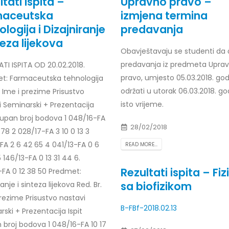
tati ispita –
Upravno pravo –
maceutska
izmjena termina
ologija i Dizajniranje
predavanja
teza lijekova
r Dario Galić – rezultati ispita
Obavještavaju se studenti da 
Obavještenje za javnost 30.07
godine
026
predavanja iz predmeta Upra
TI ISPITA OD 20.02.2018.
30/07/2026
pravo, umjesto 05.03.2018. god
t: Farmaceutska tehnologija
r Sead Rešić – rezultati ispita
održati u utorak 06.03.2018. go
. Ime i prezime Prisustvo
Obavještenje za javnost 30.07
026
isto vrijeme.
i Seminarski + Prezentacija
godine
Ukupan broj bodova 1 048/16-FA
30/07/2026
r Radoslav Galić – rezultati
28/02/2018
1 78 2 028/17-FA 3 10 0 13 3
Prof. dr Srđan Marinković – rezu
FA 2 6 42 65 4 041/13-FA 0 6
026
READ MORE...
ispita
 146/13-FA 0 13 31 44 6.
29/07/2026
Rezultati ispita – Fiz
dr Jasminka Sadadinović –
-FA 0 12 38 50 Predmet:
i ispita
sa biofizikom
ranje i sinteza lijekova Red. Br.
Prof. dr Azijada Beganlić – rezu
026
rezime Prisustvo nastavi
ispita
B-FBf-2018.02.13
ski + Prezentacija Ispit
29/07/2026
 Mirnes Avdić – rezultati ispita
 broj bodova 1 048/16-FA 10 17
026