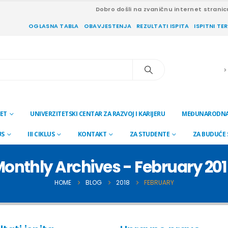
Dobro došli na zvaničnu internet stranic
OGLASNA TABLA
OBAVJESTENJA
REZULTATI ISPITA
ISPITNI TE
ET
UNIVERZITETSKI CENTAR ZA RAZVOJ I KARIJERU
MEĐUNARODNA
US
III CIKLUS
KONTAKT
ZA STUDENTE
ZA BUDUĆE
onthly Archives - February 20
HOME
BLOG
2018
FEBRUARY