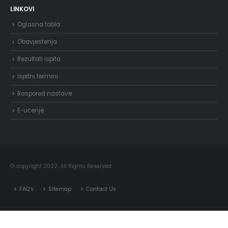
LINKOVI
Oglasna tabla
Obavjestenja
Rezultati ispita
Ispitni termini
Raspored nastave
E-učenje
© copyright 2022. All Rights Reserved.
FAQ’s
Sitemap
Contact Us