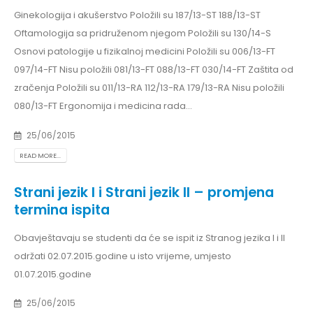
Ginekologija i akušerstvo Položili su 187/13-ST 188/13-ST
Oftamologija sa pridruženom njegom Položili su 130/14-S
Osnovi patologije u fizikalnoj medicini Položili su 006/13-FT
097/14-FT Nisu položili 081/13-FT 088/13-FT 030/14-FT Zaštita od
zračenja Položili su 011/13-RA 112/13-RA 179/13-RA Nisu položili
080/13-FT Ergonomija i medicina rada...
25/06/2015
READ MORE...
Strani jezik I i Strani jezik II – promjena
termina ispita
Obavještavaju se studenti da će se ispit iz Stranog jezika I i II
održati 02.07.2015.godine u isto vrijeme, umjesto
01.07.2015.godine
25/06/2015