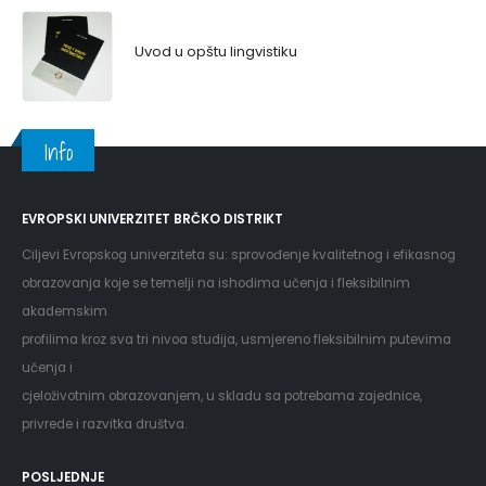
Uvod u opštu lingvistiku
Info
EVROPSKI UNIVERZITET BRČKO DISTRIKT
Ciljevi Evropskog univerziteta su: sprovođenje kvalitetnog i efikasnog
obrazovanja koje se temelji na ishodima učenja i fleksibilnim
akademskim
profilima kroz sva tri nivoa studija, usmjereno fleksibilnim putevima
učenja i
cjeloživotnim obrazovanjem, u skladu sa potrebama zajednice,
privrede i razvitka društva.
POSLJEDNJE