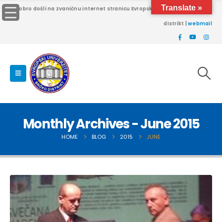
Translate »
Dobro došli na zvaničnu internet stranicu Evropskog univerziteta Brčko
distrikt |
webmail
Monthly Archives - June 2015
HOME
BLOG
2015
JUNE