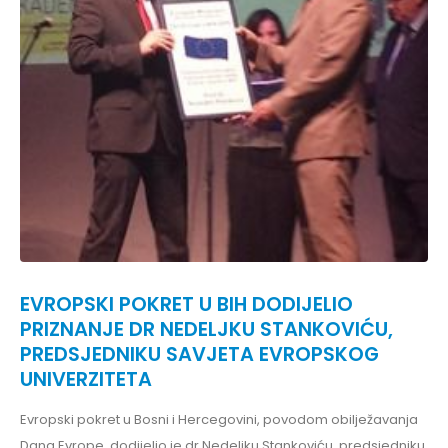
EVROPSKI POKRET U BIH DODIJELIO
PRIZNANJE DR NEDELJKU STANKOVIĆU,
PREDSJEDNIKU SAVJETA EVROPSKOG
UNIVERZITETA
Evropski pokret u Bosni i Hercegovini, povodom obilježavanja
Dana Evrope, dodijelio je dr Nedeljku Stankoviću, predsjedniku