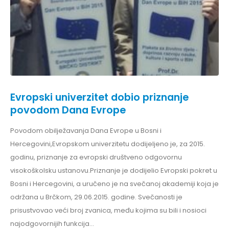
Evropski univerzitet dobio priznanje
povodom Dana Evrope
Povodom obilježavanja Dana Evrope u Bosni i
Hercegovini,Evropskom univerzitetu dodijeljeno je, za 2015.
godinu, priznanje za evropski društveno odgovornu
visokoškolsku ustanovu.Priznanje je dodijelio Evropski pokret u
Bosni i Hercegovini, a uručeno je na svečanoj akademiji koja je
održana u Brčkom, 29.06.2015. godine. Svečanosti je
prisustvovao veći broj zvanica, među kojima su bili i nosioci
najodgovornijih funkcija...