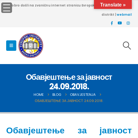
Translate »
Dobro došli na zvaničnu internet stranicu Evropskog univerziteta Brčko
distrikt |
webmail
Обавјештење за јавност
24.09.2018.
HOME
BLOG
OBAVJESTENJA
ОБАВЈЕШТЕЊЕ ЗА ЈАВНОСТ 24.09.2018.
Обавјештење за јавност