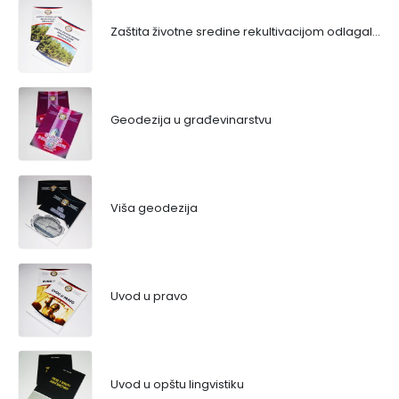
Zaštita životne sredine rekultivacijom odlagališta
Geodezija u građevinarstvu
Viša geodezija
Uvod u pravo
Uvod u opštu lingvistiku