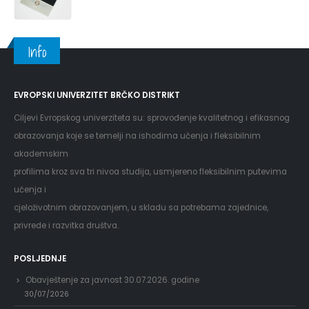
Info
EVROPSKI UNIVERZITET BRČKO DISTRIKT
Ciljevi Evropskog univerziteta su: sprovođenje kvalitetnog i efikasnog
obrazovanja koje se temelji na ishodima učenja i fleksibilnim
akademskim
profilima kroz sva tri nivoa studija, usmjereno fleksibilnim putevima
učenja i
cjeloživotnim obrazovanjem, u skladu sa potrebama zajednice,
privrede i razvitka društva.
POSLJEDNJE
Obavještenje za javnost 30.07.2026. godine
30/07/2026