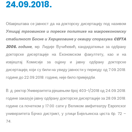
24.09.2018.
Обавјештава се јавност да на докторску дисертацију под називом
Утицај трговинске и пореске политике на макроекономску
стабилност Босне и Херцеговине у оквиру споразума CEFTA
2006. године
, мр. Лидије Вучићевић, кандидаткиње за одбрану
докторске дисертације на Економском факултету, као и на
извјештај Комисије за оцјену и јавну одбрану докторске
дисертације, који су били на увиду јавности у периоду од 7.09.2018.
године до 22.09.2018. године, није било примједби.
В. д. ректор Универзитета рјешењем број 403-1/2018 од 24.09.2018.
године заказује јавну одбрану докторске дисертације за 28.09.2018.
године са почетком у 17.00 сати у Великом амфитеатру Европског
универзитета Брчко дистрикт, у улици Бијељинска цеста бр. 72 –
74.