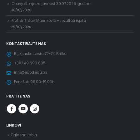
Obavještenje za javnost 30.07.2026. godine
30/07/2026
Prof. dr Srđan Marinković – rezultati ispita
29/07/2026
KONTAKTIRAJTE NAS
Bijeljinska cesta 72-74, Brčko
+387 49 590 605
info@eubd.edu.ba
Pon-Sub 08.00-19.00h
PRATITE NAS
LINKOVI
Oglasna tabla